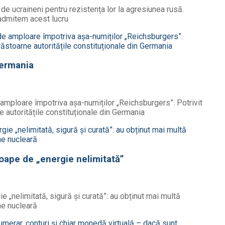
ă de ucraineni pentru rezistența lor la agresiunea rusă.
 admitem acest lucru
Germania
amploare împotriva așa-numiților „Reichsburgers”. Potrivit
 autoritățile constituționale din Germania
oape de „energie nelimitată”
 „nelimitată, sigură și curată”: au obținut mai multă
une nucleară