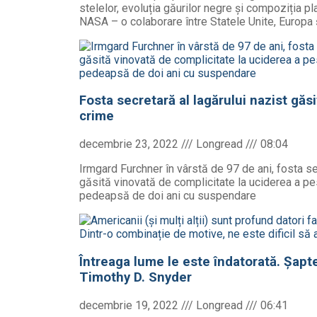
stelelor, evoluția găurilor negre și compoziția p
NASA – o colaborare între Statele Unite, Europa
Fosta secretară al lagărului nazist găs
crime
decembrie 23, 2022
08:04
Irmgard Furchner în vârstă de 97 de ani, fosta se
găsită vinovată de complicitate la uciderea a pe
pedeapsă de doi ani cu suspendare
Întreaga lume le este îndatorată. Șapt
Timothy D. Snyder
decembrie 19, 2022
06:41