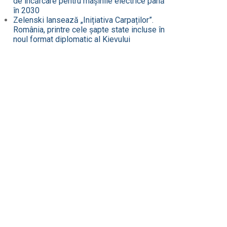
de încărcare pentru mașinile electrice până
în 2030
Zelenski lansează „Inițiativa Carpaților”.
România, printre cele șapte state incluse în
noul format diplomatic al Kievului