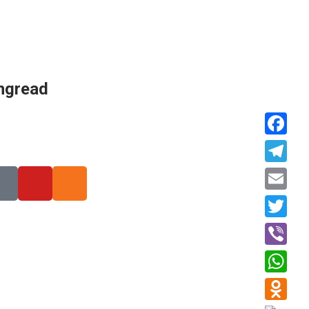
ngread
Faceboo
Telegra
Email
Twitter
Viber
WhatsAp