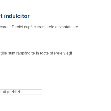
t îndulcitor