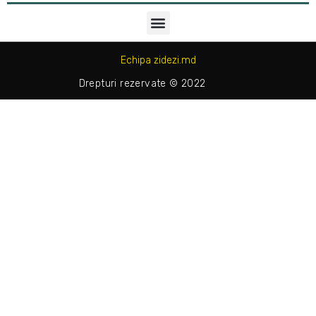
Echipa zidezi.md
Drepturi rezervate © 2022