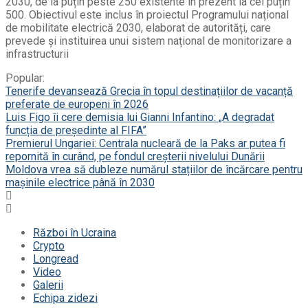
2030, de la puțin peste 250 existente în prezent la cel puțin
500. Obiectivul este inclus în proiectul Programului național
de mobilitate electrică 2030, elaborat de autorități, care
prevede și instituirea unui sistem național de monitorizare a
infrastructurii
Popular:
Tenerife devansează Grecia în topul destinațiilor de vacanță
preferate de europeni în 2026
Luis Figo îi cere demisia lui Gianni Infantino: „A degradat
funcția de președinte al FIFA”
Premierul Ungariei: Centrala nucleară de la Paks ar putea fi
repornită în curând, pe fondul creșterii nivelului Dunării
Moldova vrea să dubleze numărul stațiilor de încărcare pentru
mașinile electrice până în 2030
Război în Ucraina
Crypto
Longread
Video
Galerii
Echipa zidezi