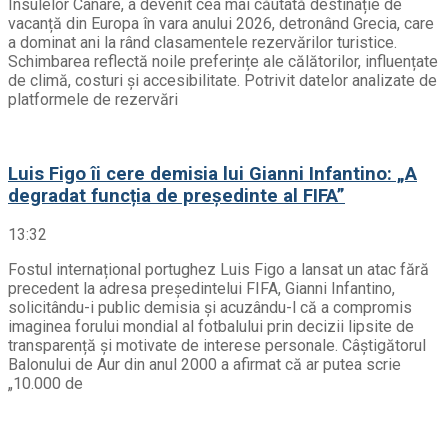
Insulelor Canare, a devenit cea mai căutată destinație de
vacanță din Europa în vara anului 2026, detronând Grecia, care
a dominat ani la rând clasamentele rezervărilor turistice.
Schimbarea reflectă noile preferințe ale călătorilor, influențate
de climă, costuri și accesibilitate. Potrivit datelor analizate de
platformele de rezervări
Luis Figo îi cere demisia lui Gianni Infantino: „A
degradat funcția de președinte al FIFA”
13:32
Fostul internațional portughez Luis Figo a lansat un atac fără
precedent la adresa președintelui FIFA, Gianni Infantino,
solicitându-i public demisia și acuzându-l că a compromis
imaginea forului mondial al fotbalului prin decizii lipsite de
transparență și motivate de interese personale. Câștigătorul
Balonului de Aur din anul 2000 a afirmat că ar putea scrie
„10.000 de