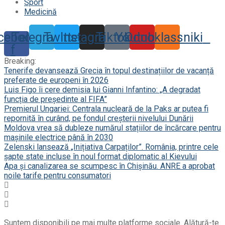
Sport
Medicină
cebook-
Telegram
Twitter
Instagram
Tiktok
Youtube
Odnoklassniki
f
Breaking:
Tenerife devansează Grecia în topul destinațiilor de vacanță
preferate de europeni în 2026
Luis Figo îi cere demisia lui Gianni Infantino: „A degradat
funcția de președinte al FIFA”
Premierul Ungariei: Centrala nucleară de la Paks ar putea fi
repornită în curând, pe fondul creșterii nivelului Dunării
Moldova vrea să dubleze numărul stațiilor de încărcare pentru
mașinile electrice până în 2030
Zelenski lansează „Inițiativa Carpaților”. România, printre cele
șapte state incluse în noul format diplomatic al Kievului
Apa și canalizarea se scumpesc în Chișinău. ANRE a aprobat
noile tarife pentru consumatori
Suntem disponibili pe mai multe platforme sociale. Alătură-te