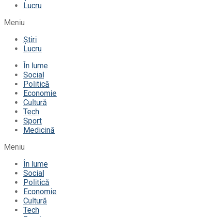
Lucru
Meniu
Știri
Lucru
În lume
Social
Politică
Economie
Cultură
Tech
Sport
Medicină
Meniu
În lume
Social
Politică
Economie
Cultură
Tech