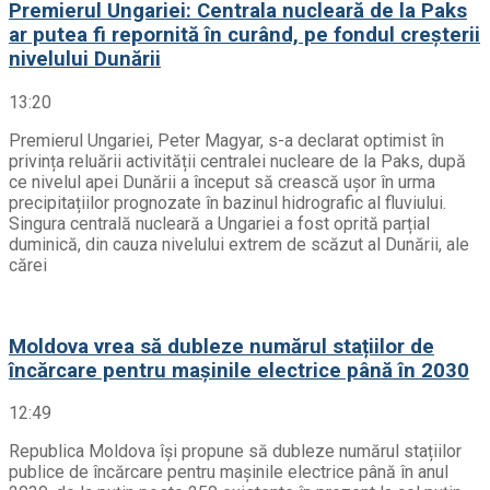
Premierul Ungariei: Centrala nucleară de la Paks
ar putea fi repornită în curând, pe fondul creșterii
nivelului Dunării
13:20
Premierul Ungariei, Peter Magyar, s-a declarat optimist în
privința reluării activității centralei nucleare de la Paks, după
ce nivelul apei Dunării a început să crească ușor în urma
precipitațiilor prognozate în bazinul hidrografic al fluviului.
Singura centrală nucleară a Ungariei a fost oprită parțial
duminică, din cauza nivelului extrem de scăzut al Dunării, ale
cărei
Moldova vrea să dubleze numărul stațiilor de
încărcare pentru mașinile electrice până în 2030
12:49
Republica Moldova își propune să dubleze numărul stațiilor
publice de încărcare pentru mașinile electrice până în anul