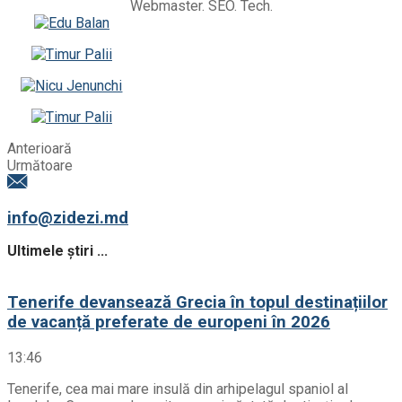
Webmaster. SEO. Tech.
Anterioară
Următoare
info@zidezi.md
Ultimele știri ...
Tenerife devansează Grecia în topul destinațiilor
de vacanță preferate de europeni în 2026
13:46
Tenerife, cea mai mare insulă din arhipelagul spaniol al