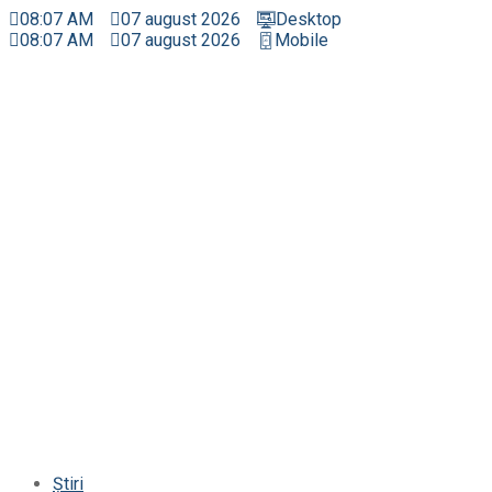
Sari
08:07 AM
07 august 2026
Desktop
la
08:07 AM
07 august 2026
Mobile
conținut
Știri