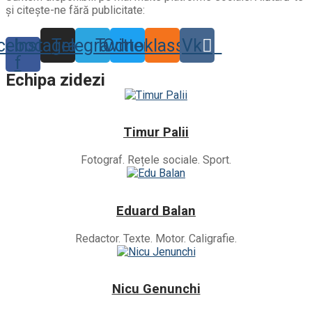
și citește-ne fără publicitate:
cebook-
Instagram
Telegram
Twitter
Odnoklassniki
Vk
f
Echipa zidezi
Timur Palii
Fotograf. Rețele sociale. Sport.
Eduard Balan
Redactor. Texte. Motor. Caligrafie.
Nicu Genunchi