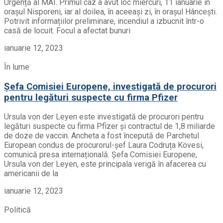
Urgență al MAI. Primul caz a avut loc miercuri, 11 ianuarie în
orașul Nisporeni, iar al doilea, în aceeași zi, în orașul Hâncești.
Potrivit informațiilor preliminare, incendiul a izbucnit într-o
casă de locuit. Focul a afectat bunuri
ianuarie 12, 2023
În lume
Șefa Comisiei Europene, investigată de procurori
pentru legături suspecte cu firma Pfizer
Ursula von der Leyen este investigată de procurori pentru
legături suspecte cu firma Pfizer și contractul de 1,8 miliarde
de doze de vaccin. Ancheta a fost începută de Parchetul
European condus de procurorul-șef Laura Codruța Kövesi,
comunică presa internațională. Șefa Comisiei Europene,
Ursula von der Leyen, este principala verigă în afacerea cu
americanii de la
ianuarie 12, 2023
Politică