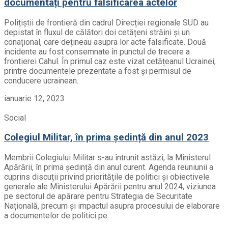
documentați pentru falsificarea actelor
Polițiștii de frontieră din cadrul Direcției regionale SUD au
depistat în fluxul de călători doi cetățeni străini și un
conațional, care dețineau asupra lor acte falsificate. Două
incidente au fost consemnate în punctul de trecere a
frontierei Cahul. În primul caz este vizat cetățeanul Ucrainei,
printre documentele prezentate a fost și permisul de
conducere ucrainean.
ianuarie 12, 2023
Social
Colegiul Militar, în prima ședință din anul 2023
Membrii Colegiului Militar s-au întrunit astăzi, la Ministerul
Apărării, în prima ședință din anul curent. Agenda reuniunii a
cuprins discuții privind prioritățile de politici și obiectivele
generale ale Ministerului Apărării pentru anul 2024, viziunea
pe sectorul de apărare pentru Strategia de Securitate
Națională, precum și impactul asupra procesului de elaborare
a documentelor de politici pe