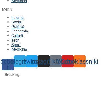
Medicină
Meniu
În lume
Social
Politică
Economie
Cultură
Tech
Sport
Medicină
acebook-
Telegram
Twitter
Instagram
Tiktok
Youtube
Odnoklassniki
f
Breaking: