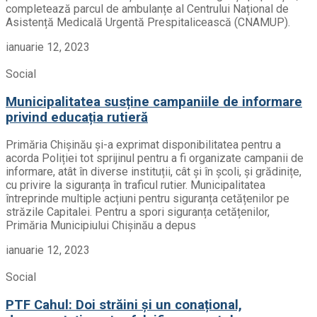
completează parcul de ambulanțe al Centrului Național de
Asistență Medicală Urgentă Prespitalicească (CNAMUP).
ianuarie 12, 2023
Social
Municipalitatea susține campaniile de informare
privind educația rutieră
Primăria Chișinău și-a exprimat disponibilitatea pentru a
acorda Poliției tot sprijinul pentru a fi organizate campanii de
informare, atât în diverse instituții, cât și în școli, și grădinițe,
cu privire la siguranța în traficul rutier. Municipalitatea
întreprinde multiple acțiuni pentru siguranța cetățenilor pe
străzile Capitalei. Pentru a spori siguranța cetățenilor,
Primăria Municipiului Chișinău a depus
ianuarie 12, 2023
Social
PTF Cahul: Doi străini și un conațional,