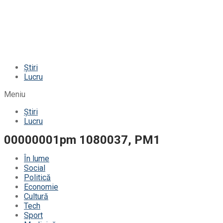
Știri
Lucru
Meniu
Știri
Lucru
00000001pm 1080037, PM1
În lume
Social
Politică
Economie
Cultură
Tech
Sport