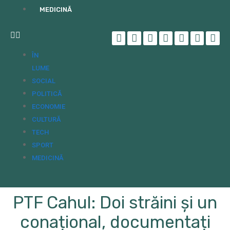
MEDICINĂ
ÎN
LUME
SOCIAL
POLITICĂ
ECONOMIE
CULTURĂ
TECH
SPORT
MEDICINĂ
PTF Cahul: Doi străini și un
conațional, documentați