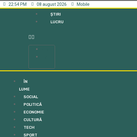
22:54 PM
08 august 2026
Mobile
ȘTIRI
LUCRU
ȘTIRI
LUCRU
ÎN
LUME
SOCIAL
POLITICĂ
ECONOMIE
CULTURĂ
TECH
SPORT