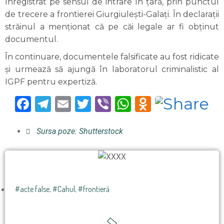
înregistrat pe sensul de intrare în țară, prin punctul
de trecere a frontierei Giurgiulești-Galați. În declarații
străinul a menționat că pe căi legale ar fi obținut
documentul.
În continuare, documentele falsificate au fost ridicate
și urmează să ajungă în laboratorul criminalistic al
IGPF pentru expertiză.
Facebook
Telegram
Email
Twitter
Viber
WhatsApp
Odnoklas
Sursa poze: Shutterstock
#acte false
,
#Cahul
,
#frontieră