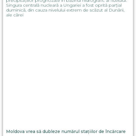
precipitațiilor prognozate în bazinul hidrografic al fluviului.
Singura centrală nucleară a Ungariei a fost oprită parțial
duminică, din cauza nivelului extrem de scăzut al Dunării,
ale cărei
Moldova vrea să dubleze numărul stațiilor de încărcare