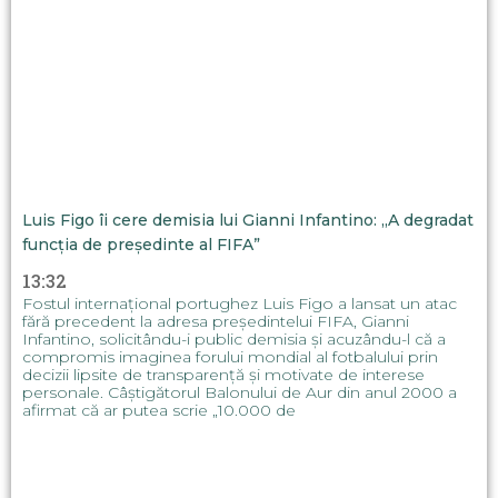
Luis Figo îi cere demisia lui Gianni Infantino: „A degradat
funcția de președinte al FIFA”
13:32
Fostul internațional portughez Luis Figo a lansat un atac
fără precedent la adresa președintelui FIFA, Gianni
Infantino, solicitându-i public demisia și acuzându-l că a
compromis imaginea forului mondial al fotbalului prin
decizii lipsite de transparență și motivate de interese
personale. Câștigătorul Balonului de Aur din anul 2000 a
afirmat că ar putea scrie „10.000 de