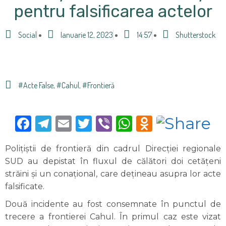
pentru falsificarea actelor
Social
Ianuarie 12, 2023
14:57
Shutterstock
#acte False
,
#Cahul
,
#frontieră
Facebook
Telegram
Email
Twitter
Viber
WhatsApp
Odnoklas
Polițiștii de frontieră din cadrul Direcției regionale
SUD au depistat în fluxul de călători doi cetățeni
străini și un conațional, care dețineau asupra lor acte
falsificate.
Două incidente au fost consemnate în punctul de
trecere a frontierei Cahul. În primul caz este vizat