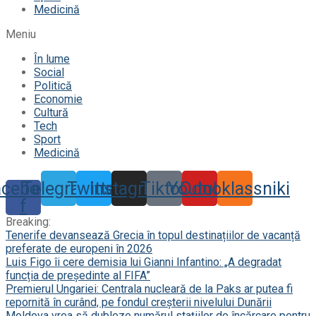
Medicină
Meniu
În lume
Social
Politică
Economie
Cultură
Tech
Sport
Medicină
acebook-
Telegram
Twitter
Instagram
Tiktok
Youtube
Odnoklassniki
f
Breaking:
Tenerife devansează Grecia în topul destinațiilor de vacanță
preferate de europeni în 2026
Luis Figo îi cere demisia lui Gianni Infantino: „A degradat
funcția de președinte al FIFA”
Premierul Ungariei: Centrala nucleară de la Paks ar putea fi
repornită în curând, pe fondul creșterii nivelului Dunării
Moldova vrea să dubleze numărul stațiilor de încărcare pentru