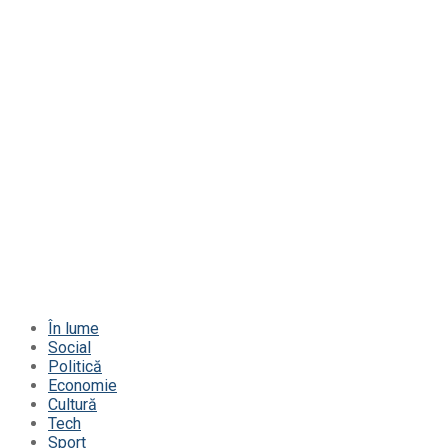
În lume
Social
Politică
Economie
Cultură
Tech
Sport