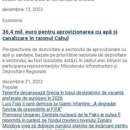
decembrie 12, 2023
Economie
36,4 mil. euro pentru aprovizionarea cu apă și
canalizare în raionul Cahul
Perspectivele de dezvoltare a sectorului de aprovizionare cu
apă și sanitație, bazate pe prioritățile naționale de dezvoltare
a sectorului, au fost discutate, astăzi, în cadrul unei întruniri cu
participarea reprezentanților Ministerului Infrastructurii și
Dezvoltării Regionale
decembrie 21, 2022
Popular:
Tenerife devansează Grecia în topul destinațiilor de vacanță
preferate de europeni în 2026
Luis Figo îi cere demisia lui Gianni Infantino: „A degradat
funcția de președinte al FIFA”
Premierul Ungariei: Centrala nucleară de la Paks ar putea fi
repornită în curând, pe fondul creșterii nivelului Dunării
Moldova vrea să dubleze numărul stațiilor de încărcare pentru