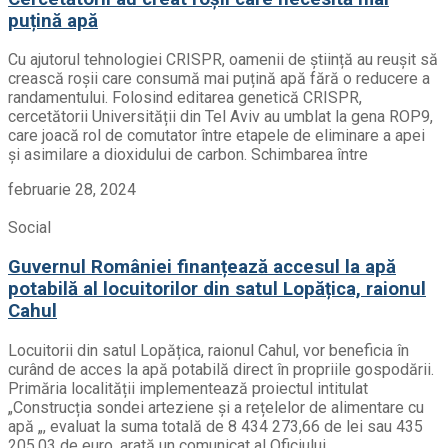
puțină apă
Cu ajutorul tehnologiei CRISPR, oamenii de știință au reușit să
crească roșii care consumă mai puțină apă fără o reducere a
randamentului. Folosind editarea genetică CRISPR,
cercetătorii Universității din Tel Aviv au umblat la gena ROP9,
care joacă rol de comutator între etapele de eliminare a apei
și asimilare a dioxidului de carbon. Schimbarea între
februarie 28, 2024
Social
Guvernul României finanțează accesul la apă
potabilă al locuitorilor din satul Lopățica, raionul
Cahul
Locuitorii din satul Lopățica, raionul Cahul, vor beneficia în
curând de acces la apă potabilă direct în propriile gospodării.
Primăria localității implementează proiectul intitulat
„Construcția sondei arteziene și a rețelelor de alimentare cu
apă „, evaluat la suma totală de 8 434 273,66 de lei sau 435
205,03 de euro, arată un comunicat al Oficiului