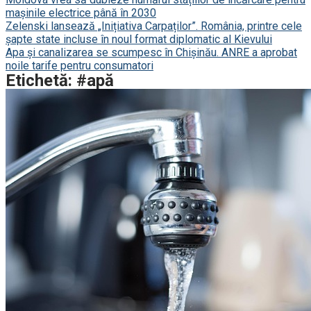
mașinile electrice până în 2030
Zelenski lansează „Inițiativa Carpaților”. România, printre cele
șapte state incluse în noul format diplomatic al Kievului
Apa și canalizarea se scumpesc în Chișinău. ANRE a aprobat
noile tarife pentru consumatori
Etichetă: #apă