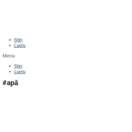
Știri
Lucru
Meniu
Știri
Lucru
#apă