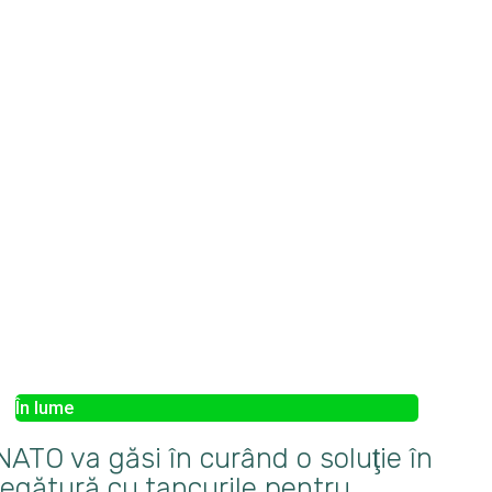
În lume
NATO va găsi în curând o soluţie în
legătură cu tancurile pentru