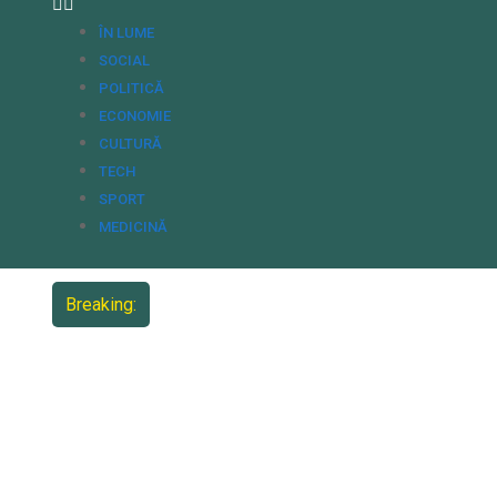
ÎN LUME
SOCIAL
POLITICĂ
ECONOMIE
CULTURĂ
TECH
SPORT
MEDICINĂ
Breaking: