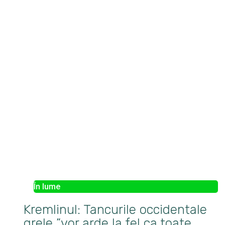
În lume
Kremlinul: Tancurile occidentale
grele ”vor arde la fel ca toate