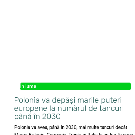
În lume
Polonia va depăși marile puteri
europene la numărul de tancuri
până în 2030
Polonia va avea, până în 2030, mai multe tancuri decât
Marea Britanie, Germania, Franța și Italia la un loc, în urma