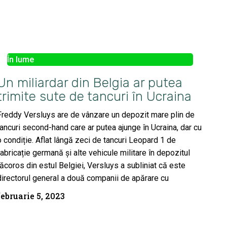
În lume
Un miliardar din Belgia ar putea
trimite sute de tancuri în Ucraina
Freddy Versluys are de vânzare un depozit mare plin de
tancuri second-hand care ar putea ajunge în Ucraina, dar cu
o condiție. Aflat lângă zeci de tancuri Leopard 1 de
fabricație germană și alte vehicule militare în depozitul
răcoros din estul Belgiei, Versluys a subliniat că este
directorul general a două companii de apărare cu
februarie 5, 2023