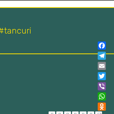
#tancuri
Faceboo
Telegra
Email
Twitter
Viber
WhatsAp