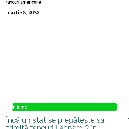
tancuri americane
martie 8, 2023
În lume
Încă un stat se pregăteşte să
trimită tancuri Leopard 2 în