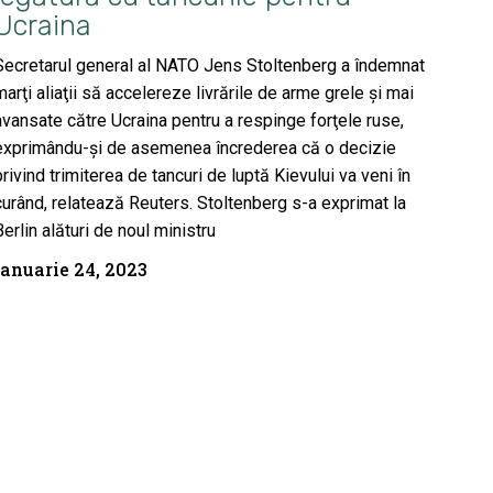
Ucraina
Secretarul general al NATO Jens Stoltenberg a îndemnat
marţi aliaţii să accelereze livrările de arme grele şi mai
avansate către Ucraina pentru a respinge forţele ruse,
exprimându-şi de asemenea încrederea că o decizie
privind trimiterea de tancuri de luptă Kievului va veni în
curând, relatează Reuters. Stoltenberg s-a exprimat la
Berlin alături de noul ministru
ianuarie 24, 2023