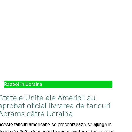
Război în Ucraina
Statele Unite ale Americii au
aprobat oficial livrarea de tancuri
Abrams către Ucraina
Aceste tancuri americane se preconizează să ajungă în
Ucrainaă până la începutul toamnei, conform declarațiilor