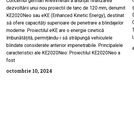
Concernul german Rheinmetall a anunțat finalizarea
dezvoltării unui nou proiectil de tanc de 120 mm, denumit
KE2020Neo sau eKE (Enhanced Kinetic Energy), destinat
să ofere capacități superioare de penetrare a blindajelor
moderne. Proiectilul eKE are o energie cinetică
îmbunătățită, permițându-i să străpungă vehiculele
blindate considerate anterior impenetrabile. Principalele
caracteristici ale KE2020Neo: Proiectilul KE2020Neo a
fost
octombrie 10, 2024