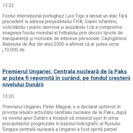
13:32
Fostul internațional portughez Luis Figo a lansat un atac fără
precedent la adresa președintelui FIFA, Gianni Infantino,
solicitându-i public demisia și acuzându-l că a compromis
imaginea forului mondial al fotbalului prin decizii lipsite de
transparență și motivate de interese personale. Câștigătorul
Balonului de Aur din anul 2000 a afirmat că ar putea scrie
„10.000 de
Premierul Ungariei: Centrala nucleară de la Paks
ar putea fi repornită în curând, pe fondul creșterii
nivelului Dunării
13:20
Premierul Ungariei, Peter Magyar, s-a declarat optimist în
privința reluării activității centralei nucleare de la Paks, după
ce nivelul apei Dunării a început să crească ușor în urma
precipitațiilor prognozate în bazinul hidrografic al fluviului.
Singura centrală nucleară a Ungariei a fost oprită parțial