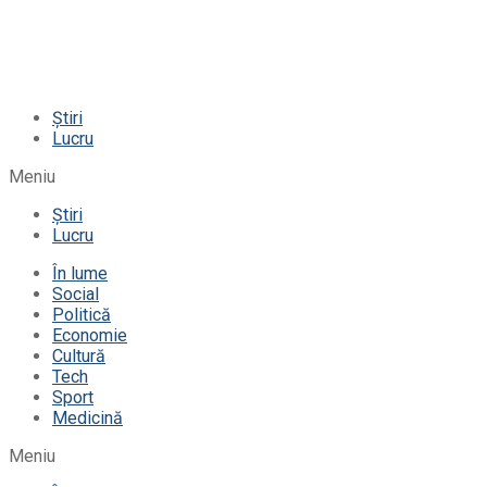
Știri
Lucru
Meniu
Știri
Lucru
În lume
Social
Politică
Economie
Cultură
Tech
Sport
Medicină
Meniu