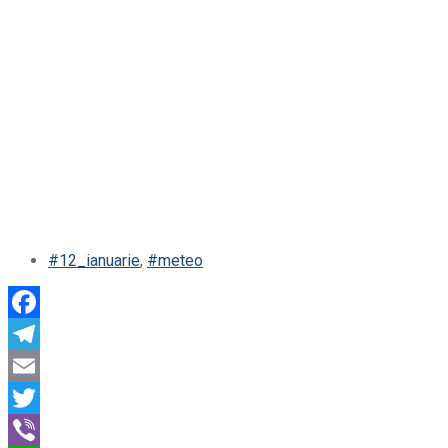
#12_ianuarie
,
#meteo
Facebook
Telegram
Email
Twitter