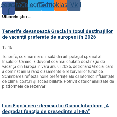
acebook-
Instagram
Telegram
Twitter
Odnoklassniki
Vk
f
Ultimele știri ...
Tenerife devansează Grecia în topul destinațiilor
de vacanță preferate de europeni în 2026
13:46
Tenerife, cea mai mare insulă din arhipelagul spaniol al
Insulelor Canare, a devenit cea mai căutată destinație de
vacanță din Europa în vara anului 2026, detronând Grecia, care
a dominat ani la rând clasamentele rezervărilor turistice.
Schimbarea reflectă noile preferințe ale călătorilor, influențate
de climă, costuri și accesibilitate. Potrivit datelor analizate de
platformele de rezervări
Luis Figo îi cere demisia lui Gianni Infantino: „A
degradat funcția de președinte al FIFA”