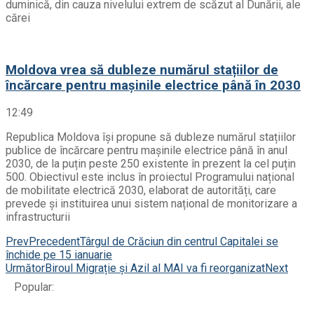
duminică, din cauza nivelului extrem de scăzut al Dunării, ale
cărei
Moldova vrea să dubleze numărul stațiilor de
încărcare pentru mașinile electrice până în 2030
12:49
Republica Moldova își propune să dubleze numărul stațiilor
publice de încărcare pentru mașinile electrice până în anul
2030, de la puțin peste 250 existente în prezent la cel puțin
500. Obiectivul este inclus în proiectul Programului național
de mobilitate electrică 2030, elaborat de autorități, care
prevede și instituirea unui sistem național de monitorizare a
infrastructurii
Prev
Precedent
Târgul de Crăciun din centrul Capitalei se
închide pe 15 ianuarie
Următor
Biroul Migrație și Azil al MAI va fi reorganizat
Next
Popular: