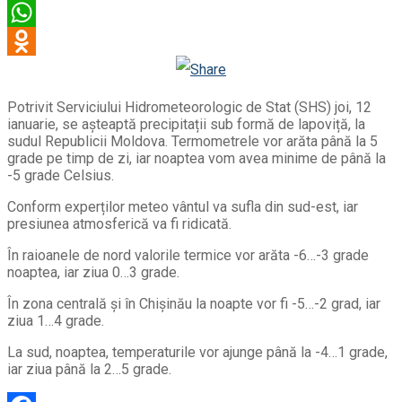
Viber
WhatsApp
Odnoklassniki
Potrivit Serviciului Hidrometeorologic de Stat (SHS) joi, 12
ianuarie, se așteaptă precipitații sub formă de lapoviță, la
sudul Republicii Moldova. Termometrele vor arăta până la 5
grade pe timp de zi, iar noaptea vom avea minime de până la
-5 grade Celsius.
Conform experților meteo vântul va sufla din sud-est, iar
presiunea atmosferică va fi ridicată.
În raioanele de nord valorile termice vor arăta -6…-3 grade
noaptea, iar ziua 0…3 grade.
În zona centrală și în Chișinău la noapte vor fi -5…-2 grad, iar
ziua 1…4 grade.
La sud, noaptea, temperaturile vor ajunge până la -4…1 grade,
iar ziua până la 2…5 grade.