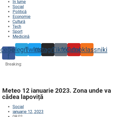
În lume
Social
Politică
Economie
Cultură
Tech
Sport
Medicină
acebook-
Telegram
Twitter
Instagram
Tiktok
Youtube
Odnoklassniki
f
Breaking:
Meteo 12 ianuarie 2023. Zona unde va
cădea lapoviță
Social
ianuarie 12, 2023
08:02