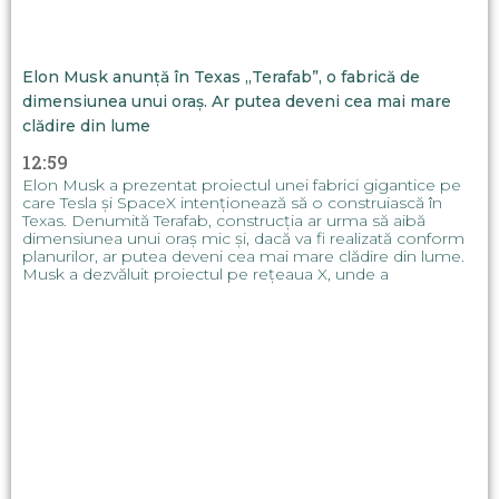
Elon Musk anunță în Texas „Terafab”, o fabrică de
dimensiunea unui oraș. Ar putea deveni cea mai mare
clădire din lume
12:59
Elon Musk a prezentat proiectul unei fabrici gigantice pe
care Tesla și SpaceX intenționează să o construiască în
Texas. Denumită Terafab, construcția ar urma să aibă
dimensiunea unui oraș mic și, dacă va fi realizată conform
planurilor, ar putea deveni cea mai mare clădire din lume.
Musk a dezvăluit proiectul pe rețeaua X, unde a