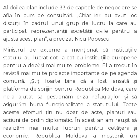
Al doilea plan include 33 de capitole de negociere se
află în curs de consultări. „Chiar ieri au avut loc
discuții în cadrul unui grup de lucru la care au
participat reprezentanții societății civile pentru a
ajusta acest plan”, a precizat Nicu Popescu.
Ministrul de externe a menționat că instituțiile
statului au lucrat cot la cot cu instituțiile europene
pentru a depăși mai multe probleme. El a trecut în
revistă mai multe proiecte importante de pe agenda
comună. „Știți foarte bine că a fost lansată și
platforma de sprijin pentru Republica Moldova, care
ne-a ajutat să gestionăm criza refugiaților și să
asigurăm buna funcționalitate a statutului. Toate
aceste eforturi țin nu doar de acte, planuri sau
acțiuni de ordin diplomatic. În acest an am reușit să
realizăm mai multe lucruri pentru cetățeni și
economie. Republica Moldova a moștenit un