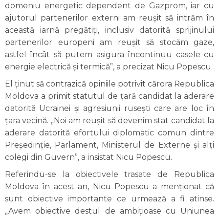
domeniu energetic dependent de Gazprom, iar cu
ajutorul partenerilor externi am reușit să intrăm în
această iarnă pregătiți, inclusiv datorită sprijinului
partenerilor europeni am reușit să stocăm gaze,
astfel încât să putem asigura încontinuu casele cu
energie electrică și termică”, a precizat Nicu Popescu.
El ținut să contrazică opiniile potrivit cărora Republica
Moldova a primit statutul de țară candidat la aderare
datorită Ucrainei și agresiunii rusești care are loc în
țara vecină. „Noi am reușit să devenim stat candidat la
aderare datorită efortului diplomatic comun dintre
Președinție, Parlament, Ministerul de Externe și alți
colegi din Guvern”, a insistat Nicu Popescu.
Referindu-se la obiectivele trasate de Republica
Moldova în acest an, Nicu Popescu a menționat că
sunt obiective importante ce urmează a fi atinse.
„Avem obiective destul de ambițioase cu Uniunea