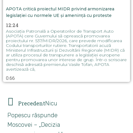
APOTA critică proiectul MIDR privind armonizarea
legislației cu normele UE și amenință cu proteste
12:24
Asociația Patronală a Operatorilor de Transport Auto
(APOTA) cere Guvernului să oprească promovarea
proiectului nr. 537/MIDR/2026, care prevede modificarea
Codului transporturilor rutiere. Transportatorii acuză
Ministerul Infrastructurii și Dezvoltării Regionale (MIDR) că
ar utiliza procesul de transpunere a legislației europene
pentru promovarea unor interese de grup. Într-o scrisoare
deschisă adresată premierului Vasile Tofan, APOTA
avertizează că,
Precedent
Nicu
Popescu răspunde
Moscovei – „Decizia