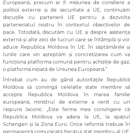
Europeană, precum ar fi misiunea de consiliere a
politicii externe și de securitate a UE, continuăm
discuțiile cu partenerii UE pentru a dezvolta
parteneriatul nostru în contextul obiectivelor de
pace. Totodată, discutăm cu UE și despre asistența
externă și alte zeci de lucruri care se întâmplă și vor
aduce Republica Moldova în UE. În săptămânile și
lunile care vin așteptăm și concretizarea cum va
funcționa platforma comună pentru achiziție de gaz,
o platformă inițiată de Uniunea Europeană.”
Întrebat cum au de gând autoritățile Republicii
Moldova să convingă celelalte state membre să
accepte Republica Moldova în marea familie
europeană, ministrul de externe a venit cu un
răspuns laconic. „Este ferma mea convingere că
Republica Moldova va adera la UE, la spațiul
Schengen și la Zona Euro. Orice reformă trebuie în
permanență comunicată fiecărui stat membru al UE,