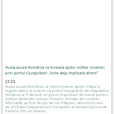
Rusia acuză România că livrează ajutor militar Ucrainei
prin portul Giurgiulești: „Este deja implicată direct”
13:23
Rusia acuză România că oferă Ucrainei sprijin militar și
logistic direct și susține că portul Giurgiulești din Republica
Moldova ar fi devenit un punct important de tranzit pentru
mărfuri destinate inclusiv Forțelor Armate ale Ucrainei.
Afirmațiile au fost făcute de Iuri Pilipson, directorul celui
de-al Doilea Departament European al Ministerului rus de
Externe, într-un interviu