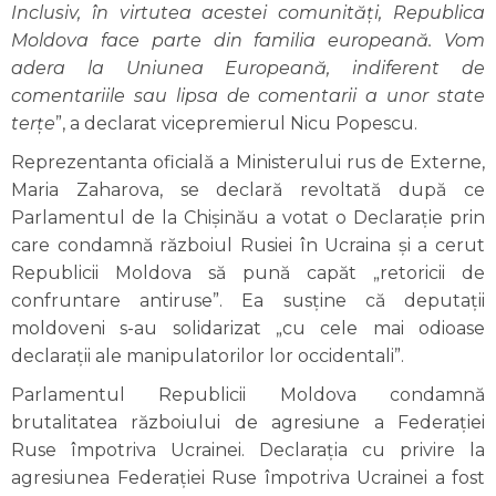
Inclusiv, în virtutea acestei comunități, Republica
Moldova face parte din familia europeană. Vom
adera la Uniunea Europeană, indiferent de
comentariile sau lipsa de comentarii a unor state
terțe
”, a declarat vicepremierul Nicu Popescu.
Reprezentanta oficială a Ministerului rus de Externe,
Maria Zaharova, se declară revoltată după ce
Parlamentul de la Chișinău a votat o Declaraţie prin
care condamnă războiul Rusiei în Ucraina și a cerut
Republicii Moldova să pună capăt „retoricii de
confruntare antiruse”. Ea susține că deputații
moldoveni s-au solidarizat „cu cele mai odioase
declarații ale manipulatorilor lor occidentali”.
Parlamentul Republicii Moldova condamnă
brutalitatea războiului de agresiune a Federației
Ruse împotriva Ucrainei. Declarația cu privire la
agresiunea Federației Ruse împotriva Ucrainei a fost