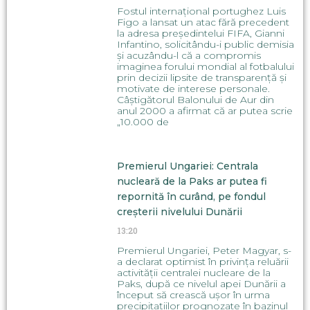
Fostul internațional portughez Luis
Figo a lansat un atac fără precedent
la adresa președintelui FIFA, Gianni
Infantino, solicitându-i public demisia
și acuzându-l că a compromis
imaginea forului mondial al fotbalului
prin decizii lipsite de transparență și
motivate de interese personale.
Câștigătorul Balonului de Aur din
anul 2000 a afirmat că ar putea scrie
„10.000 de
Premierul Ungariei: Centrala
nucleară de la Paks ar putea fi
repornită în curând, pe fondul
creșterii nivelului Dunării
13:20
Premierul Ungariei, Peter Magyar, s-
a declarat optimist în privința reluării
activității centralei nucleare de la
Paks, după ce nivelul apei Dunării a
început să crească ușor în urma
precipitațiilor prognozate în bazinul