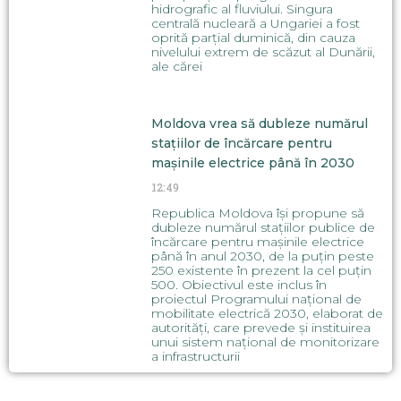
hidrografic al fluviului. Singura
centrală nucleară a Ungariei a fost
oprită parțial duminică, din cauza
nivelului extrem de scăzut al Dunării,
ale cărei
Moldova vrea să dubleze numărul
stațiilor de încărcare pentru
mașinile electrice până în 2030
12:49
Republica Moldova își propune să
dubleze numărul stațiilor publice de
încărcare pentru mașinile electrice
până în anul 2030, de la puțin peste
250 existente în prezent la cel puțin
500. Obiectivul este inclus în
proiectul Programului național de
mobilitate electrică 2030, elaborat de
autorități, care prevede și instituirea
unui sistem național de monitorizare
a infrastructurii