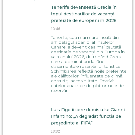
Tenerife devansează Grecia în
topul destinațiilor de vacanță
preferate de europeni în 2026
13:46
Tenerife, cea mai mare insulă din
arhipelagul spaniol al Insulelor
Canare, a devenit cea mai căutată
destinație de vacanță din Europa în
vara anului 2026, detronând Grecia,
care a dominat ani la rând
clasamentele rezervărilor turistice.
Schimbarea reflectă noile preferințe
ale călătorilor, influențate de climă,
costuri și accesibilitate. Potrivit
datelor analizate de platformele de
rezervări
Luis Figo îi cere demisia lui Gianni
Infantino: „A degradat funcția de
președinte al FIFA”
13:32