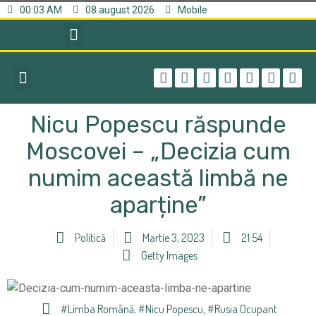
00:03 AM
08 august 2026
Mobile
Nicu Popescu răspunde
Moscovei – „Decizia cum
numim această limbă ne
aparține”
Politică
Martie 3, 2023
21:54
Getty Images
#limba Română
,
#Nicu Popescu
,
#Rusia Ocupant