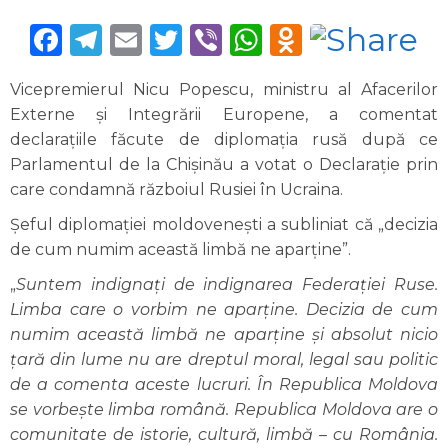
Facebook
Telegram
Email
Twitter
Viber
WhatsApp
Odnoklas
Vicepremierul Nicu Popescu, ministru al Afacerilor
Externe şi Integrării Europene, a comentat
declarațiile făcute de diplomația rusă după ce
Parlamentul de la Chișinău a votat o Declaraţie prin
care condamnă războiul Rusiei în Ucraina.
Șeful diplomației moldovenești a subliniat că „decizia
de cum numim această limbă ne aparține”.
„
Suntem indignați de indignarea Federației Ruse.
Limba care o vorbim ne aparține. Decizia de cum
numim această limbă ne aparține și absolut nicio
țară din lume nu are dreptul moral, legal sau politic
de a comenta aceste lucruri. În Republica Moldova
se vorbește limba română. Republica Moldova are o
comunitate de istorie, cultură, limbă – cu România.