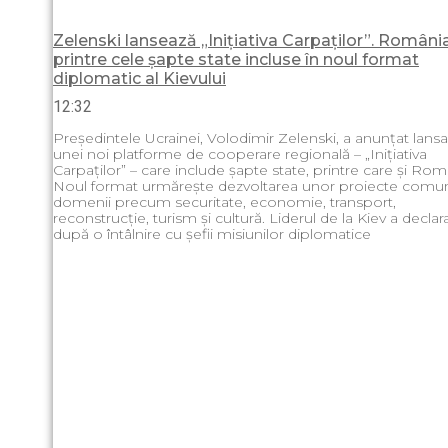
Zelenski lansează „Inițiativa Carpaților”. România
printre cele șapte state incluse în noul format
diplomatic al Kievului
12:32
Președintele Ucrainei, Volodimir Zelenski, a anunțat lans
unei noi platforme de cooperare regională – „Inițiativa
Carpaților” – care include șapte state, printre care și Rom
Noul format urmărește dezvoltarea unor proiecte comu
domenii precum securitate, economie, transport,
reconstrucție, turism și cultură. Liderul de la Kiev a declara
după o întâlnire cu șefii misiunilor diplomatice