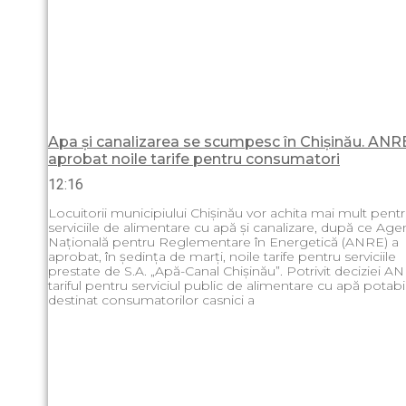
Apa și canalizarea se scumpesc în Chișinău. ANR
aprobat noile tarife pentru consumatori
12:16
Locuitorii municipiului Chișinău vor achita mai mult pent
serviciile de alimentare cu apă și canalizare, după ce Age
Națională pentru Reglementare în Energetică (ANRE) a
aprobat, în ședința de marți, noile tarife pentru serviciile
prestate de S.A. „Apă-Canal Chișinău”. Potrivit deciziei A
tariful pentru serviciul public de alimentare cu apă potabi
destinat consumatorilor casnici a