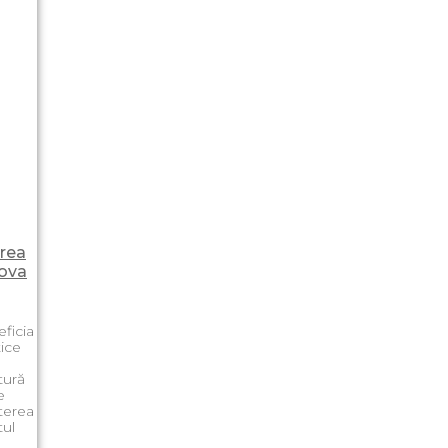
irea
dova
ficia
tice
tură
e
terea
tul