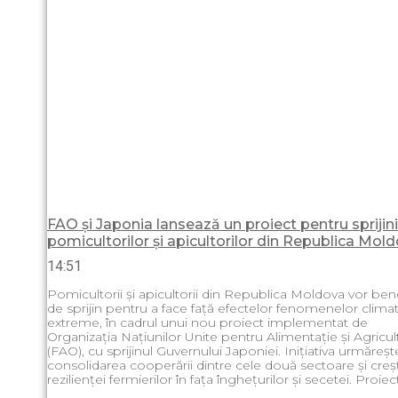
FAO și Japonia lansează un proiect pentru sprijin
pomicultorilor și apicultorilor din Republica Mol
14:51
Pomicultorii și apicultorii din Republica Moldova vor bene
de sprijin pentru a face față efectelor fenomenelor clima
extreme, în cadrul unui nou proiect implementat de
Organizația Națiunilor Unite pentru Alimentație și Agricul
(FAO), cu sprijinul Guvernului Japoniei. Inițiativa urmăreșt
consolidarea cooperării dintre cele două sectoare și creș
rezilienței fermierilor în fața înghețurilor și secetei. Proiec