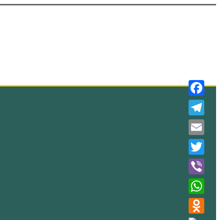
Faceboo
Telegra
Email
Twitter
Viber
WhatsAp