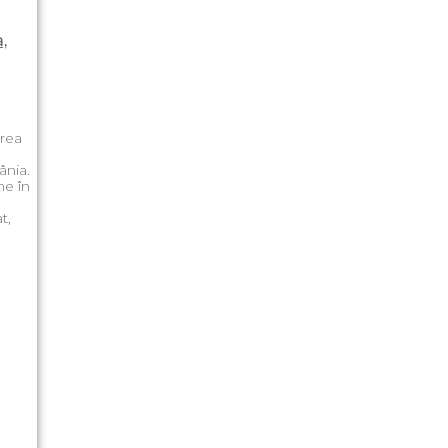
,
area
ânia.
ne în
t,