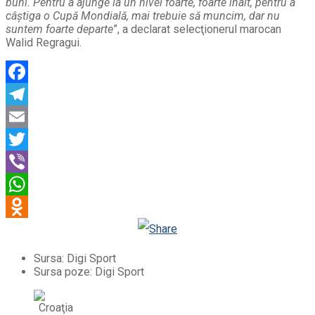
buni. Pentru a ajunge la un nivel foarte, foarte înalt, pentru a
câştiga o Cupă Mondială, mai trebuie să muncim, dar nu
suntem foarte departe
”, a declarat selecţionerul marocan
Walid Regragui.
Facebook
Telegram
Email
Twitter
Viber
WhatsApp
Odnoklassniki
Sursa: Digi Sport
Sursa poze: Digi Sport