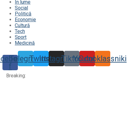
În lume
Social
Politică
Economie
Cultură
Tech
Sport
Medicină
acebook-
Telegram
Twitter
Instagram
Tiktok
Youtube
Odnoklassniki
f
Breaking: