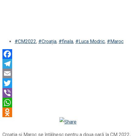
#CM2022
,
#Croația
,
#finala
,
#Luca Modric
,
#Maroc
Facebook
Telegram
Email
Twitter
Viber
WhatsApp
Odnoklassniki
Croaţia şi Maroc se întâlnesc pentru a doua oară la CM 2022,