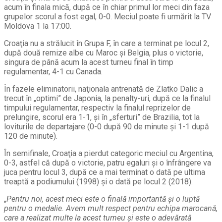
acum în finala mică, după ce în chiar primul lor meci din faza
grupelor scorul a fost egal, 0-0. Meciul poate fi urmărit la TV
Moldova 1 la 17:00.
Croaţia nu a strălucit în Grupa F, în care a terminat pe locul 2,
după două remize albe cu Maroc şi Belgia, plus o victorie,
singura de până acum la acest turneu final în timp
regulamentar, 4-1 cu Canada.
În fazele eliminatorii, naţionala antrenată de Zlatko Dalic a
trecut în „optimi” de Japonia, la penalty-uri, după ce la finalul
timpului regulamentar, respectiv la finalul reprizelor de
prelungire, scorul era 1-1, şi în „sferturi” de Brazilia, tot la
loviturile de departajare (0-0 după 90 de minute şi 1-1 după
120 de minute).
În semifinale, Croaţia a pierdut categoric meciul cu Argentina,
0-3, astfel că după o victorie, patru egaluri şi o înfrângere va
juca pentru locul 3, după ce a mai terminat o dată pe ultima
treaptă a podiumului (1998) şi o dată pe locul 2 (2018).
„
Pentru noi, acest meci este o finală importantă şi o luptă
pentru o medalie. Avem mult respect pentru echipa marocană,
care a realizat multe la acest turneu și este o adevărată