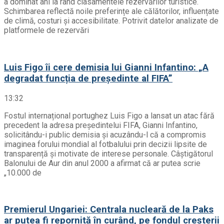
a dominat ani la rând clasamentele rezervărilor turistice.
Schimbarea reflectă noile preferințe ale călătorilor, influențate
de climă, costuri și accesibilitate. Potrivit datelor analizate de
platformele de rezervări
Luis Figo îi cere demisia lui Gianni Infantino: „A
degradat funcția de președinte al FIFA”
13:32
Fostul internațional portughez Luis Figo a lansat un atac fără
precedent la adresa președintelui FIFA, Gianni Infantino,
solicitându-i public demisia și acuzându-l că a compromis
imaginea forului mondial al fotbalului prin decizii lipsite de
transparență și motivate de interese personale. Câștigătorul
Balonului de Aur din anul 2000 a afirmat că ar putea scrie
„10.000 de
Premierul Ungariei: Centrala nucleară de la Paks
ar putea fi repornită în curând, pe fondul creșterii