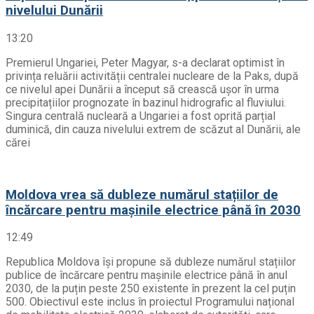
nivelului Dunării
13:20
Premierul Ungariei, Peter Magyar, s-a declarat optimist în
privința reluării activității centralei nucleare de la Paks, după
ce nivelul apei Dunării a început să crească ușor în urma
precipitațiilor prognozate în bazinul hidrografic al fluviului.
Singura centrală nucleară a Ungariei a fost oprită parțial
duminică, din cauza nivelului extrem de scăzut al Dunării, ale
cărei
Moldova vrea să dubleze numărul stațiilor de
încărcare pentru mașinile electrice până în 2030
12:49
Republica Moldova își propune să dubleze numărul stațiilor
publice de încărcare pentru mașinile electrice până în anul
2030, de la puțin peste 250 existente în prezent la cel puțin
500. Obiectivul este inclus în proiectul Programului național