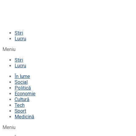
Știri
Lucru
Meniu
Știri
Lucru
În lume
Social
Politică
Economie
Cultură
Tech
Sport
Medicină
Meniu