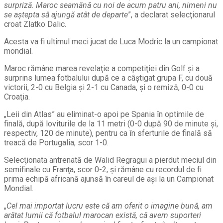
surpriză. Maroc seamănă cu noi de acum patru ani, nimeni nu
se aştepta să ajungă atât de departe
”, a declarat selecţionarul
croat Zlatko Dalic.
Acesta va fi ultimul meci jucat de Luca Modric la un campionat
mondial.
Maroc rămâne marea revelaţie a competiţiei din Golf şi a
surprins lumea fotbalului după ce a câştigat grupa F, cu două
victorii, 2-0 cu Belgia şi 2-1 cu Canada, şi o remiză, 0-0 cu
Croaţia.
„Leii din Atlas” au eliminat-o apoi pe Spania în optimile de
finală, după loviturile de la 11 metri (0-0 după 90 de minute şi,
respectiv, 120 de minute), pentru ca în sferturile de finală să
treacă de Portugalia, scor 1-0.
Selecţionata antrenată de Walid Regragui a pierdut meciul din
semifinale cu Franţa, scor 0-2, şi rămâne cu recordul de fi
prima echipă africană ajunsă în careul de aşi la un Campionat
Mondial.
„
Cel mai importat lucru este că am oferit o imagine bună, am
arătat lumii că fotbalul marocan există, că avem suporteri