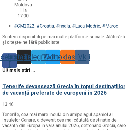
#CM2022
,
#Croația
,
#finala
,
#Luca Modric
,
#Maroc
Suntem disponibili pe mai multe platforme sociale. Alătură-te
și citește-ne fără publicitate:
acebook-
Instagram
Telegram
Twitter
Odnoklassniki
Vk
f
Ultimele știri ...
Tenerife devansează Grecia în topul destinațiilor
de vacanță preferate de europeni în 2026
13:46
Tenerife, cea mai mare insulă din arhipelagul spaniol al
Insulelor Canare, a devenit cea mai căutată destinație de
vacanță din Europa în vara anului 2026, detronând Grecia, care