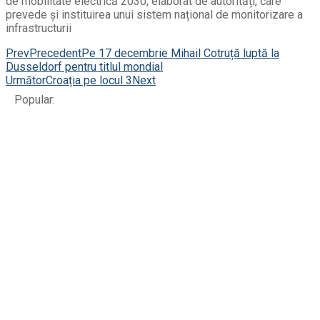
de mobilitate electrică 2030, elaborat de autorități, care
prevede și instituirea unui sistem național de monitorizare a
infrastructurii
Prev
Precedent
Pe 17 decembrie Mihail Cotruță luptă la
Dusseldorf pentru titlul mondial
Următor
Croația pe locul 3
Next
Popular: