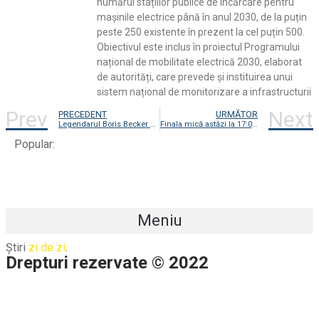
numărul stațiilor publice de încărcare pentru
mașinile electrice până în anul 2030, de la puțin
peste 250 existente în prezent la cel puțin 500.
Obiectivul este inclus în proiectul Programului
național de mobilitate electrică 2030, elaborat
de autorități, care prevede și instituirea unui
sistem național de monitorizare a infrastructurii
Prev
Next
PRECEDENT
URMĂTOR
Legendarul Boris Becker a fost extrădat
Finala mică astăzi la 17:00 Croația – Maroc
Popular:
Meniu
Știri
zi de zi
.
Drepturi rezervate © 2022