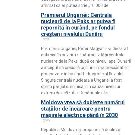
afirmat că ar putea scrie „10.000 de
Premierul Ungariei: Centrala
nucleară de la Paks ar putea fi
repornită în curând, pe fondul
creșterii nivelului Dunării
13:20
Premierul Ungariei, Peter Magyar, s-a declarat
optimist în privința reluării activității centralei
nucleare de la Paks, după ce nivelul apei Dunării
a început să crească ușor în urma precipitațiilor
prognozate în bazinul hidrografic al fluviului.
Singura centrală nucleară a Ungariei a fost
oprită parțial duminică, din cauza nivelului
extrem de scăzut al Dunării, ale cărei
Moldova vrea să dubleze numărul
stațiilor de încărcare pentru
mașinile electrice până în 2030
12:49
Republica Moldova își propune să dubleze