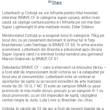
Odnoklassniki
Lutterbach și Cotruța se vor înfrunta pentru titlul mondial
interimar BRAVE CF în categoria super ușoară, ambii rivali
caută să câștige centura pentru a-l înfrunta pe cel mai bun
Super Lightweight în arte marțiale mixte, Eldar Eldarov.
Moldoveanul Cotruța și-a asigurat locul în categoria 75kg pe
locul doi, cu un clasament dominant în primul tur în fața
brazilianului Luan Santiago la BRAVE CF 60. În urma acestui
eveniment, Lutterbach din Brazilia a zdruncinat apoi divizia
Super Ușoară când l-a eliminat fostul numărul unu germanul
Marcel Grabinski la BRAVE CF 61.
Debutantul BRAVE CF – care a intervenit ca înlocuitor târziu –
a fost atât de impresionant încât victoria sa l-a catapultat pe
locul unu al concurenților. Lutterbach este un veteran al
sporturilor de luptă cu un record incredibil de arte marțiale
mixte de 36-10-0, 1 NC. El este un campion MMA cu șase
promovări în mai multe divizii, precum și un campion K-1 cu
două promovări, cu un stil impecabil de luptă, câștigând
centuri negre la Judo, Luta Livre și Brazilian Jiu-Jitsu.
Cotruța, în vârstă de 32 de ani, a fost de neoprit înainte de a