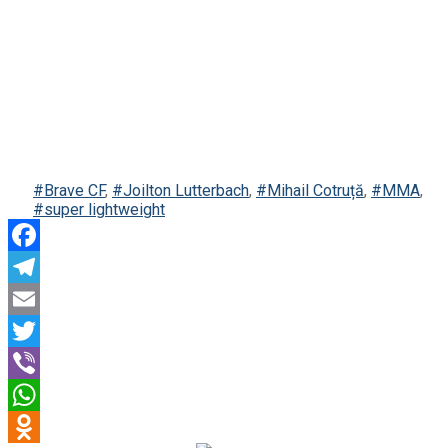
#Brave CF
,
#Joilton Lutterbach
,
#Mihail Cotruță
,
#MMA
,
#super lightweight
Facebook
Telegram
Email
Twitter
Viber
WhatsApp