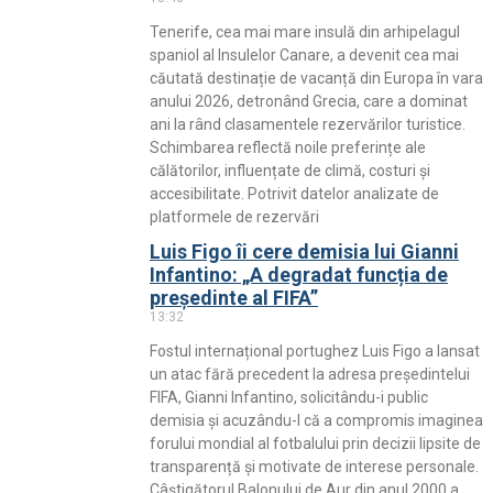
Tenerife, cea mai mare insulă din arhipelagul
spaniol al Insulelor Canare, a devenit cea mai
căutată destinație de vacanță din Europa în vara
anului 2026, detronând Grecia, care a dominat
ani la rând clasamentele rezervărilor turistice.
Schimbarea reflectă noile preferințe ale
călătorilor, influențate de climă, costuri și
accesibilitate. Potrivit datelor analizate de
platformele de rezervări
Luis Figo îi cere demisia lui Gianni
Infantino: „A degradat funcția de
președinte al FIFA”
13:32
Fostul internațional portughez Luis Figo a lansat
un atac fără precedent la adresa președintelui
FIFA, Gianni Infantino, solicitându-i public
demisia și acuzându-l că a compromis imaginea
forului mondial al fotbalului prin decizii lipsite de
transparență și motivate de interese personale.
Câștigătorul Balonului de Aur din anul 2000 a