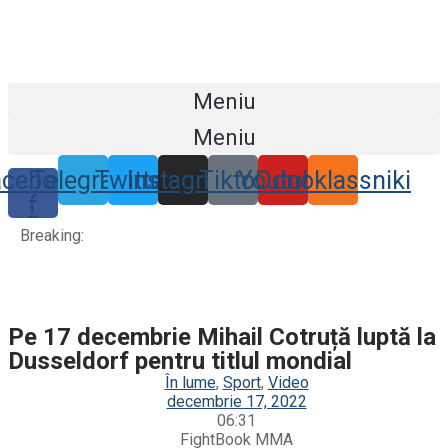
Meniu
Meniu
acebook-
Telegram
Twitter
Instagram
Tiktok
Youtube
Odnoklassniki
f
Breaking:
Pe 17 decembrie Mihail Cotruță luptă la
Dusseldorf pentru titlul mondial
În lume
,
Sport
,
Video
decembrie 17, 2022
06:31
FightBook MMA