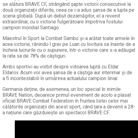
se alătura BRAVE CF, strângând șapte victorii consecutive la
două organizații diferite, ceea ce i-a adus șansa de a lupta pe
scena globală. După un debut dezamăgitor, el a revenit
extraordinar, cu o victorie fulgerătoare împotriva fostului
campion mondial Santiago.
Maestrul în Sport la Combat Sambo și-a arătat toate armele în
acea victorie, rănindu-l grav pe Luan cu lovitura sa înainte de a
încheia lucrurile cu o supunere, într-o victorie care s-a adăugat
la rata sa de 78% de câștiguri.
Ambii sportivi au vorbit despre viitoarea luptă cu Eldar
Eldarov. Acum vor avea șansa de a câștiga aur interimar și de
a fi incontestabili în urmărirea actualului campion liniar.
Germania deține, de asemenea, un loc special în inimile
BRAVE Nation, deoarece primul eveniment de acolo a plasat
oficial BRAVE Combat Federation în fruntea listei celor mai
călătorite organizații din acest sport, când țara a devenit a 28-
a națiune care găzduiește un spectacol BRAVE CF.