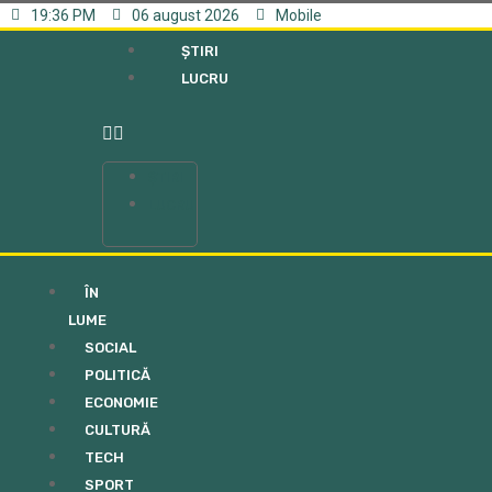
19:36 PM
06 august 2026
Mobile
ȘTIRI
LUCRU
ȘTIRI
LUCRU
ÎN
LUME
SOCIAL
POLITICĂ
ECONOMIE
CULTURĂ
TECH
SPORT