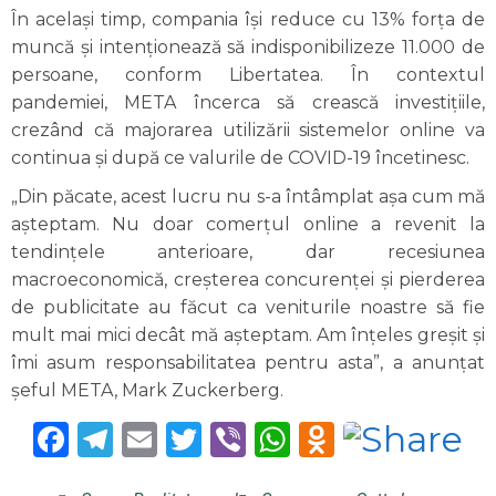
În același timp, compania își reduce cu 13% forța de
muncă și intenționează să indisponibilizeze 11.000 de
persoane, conform Libertatea. În contextul
pandemiei, META încerca să crească investițiile,
crezând că majorarea utilizării sistemelor online va
continua și după ce valurile de COVID-19 încetinesc.
„Din păcate, acest lucru nu s-a întâmplat așa cum mă
așteptam. Nu doar comerțul online a revenit la
tendințele anterioare, dar recesiunea
macroeconomică, creșterea concurenței și pierderea
de publicitate au făcut ca veniturile noastre să fie
mult mai mici decât mă așteptam. Am înțeles greșit și
îmi asum responsabilitatea pentru asta”, a anunțat
șeful META, Mark Zuckerberg.
Facebook
Telegram
Email
Twitter
Viber
WhatsApp
Odnoklas