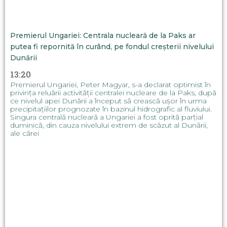
Premierul Ungariei: Centrala nucleară de la Paks ar
putea fi repornită în curând, pe fondul creșterii nivelului
Dunării
13:20
Premierul Ungariei, Peter Magyar, s-a declarat optimist în
privința reluării activității centralei nucleare de la Paks, după
ce nivelul apei Dunării a început să crească ușor în urma
precipitațiilor prognozate în bazinul hidrografic al fluviului.
Singura centrală nucleară a Ungariei a fost oprită parțial
duminică, din cauza nivelului extrem de scăzut al Dunării,
ale cărei