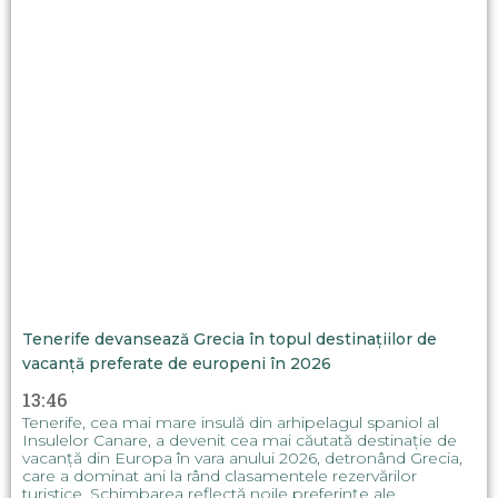
Tenerife devansează Grecia în topul destinațiilor de
vacanță preferate de europeni în 2026
13:46
Tenerife, cea mai mare insulă din arhipelagul spaniol al
Insulelor Canare, a devenit cea mai căutată destinație de
vacanță din Europa în vara anului 2026, detronând Grecia,
care a dominat ani la rând clasamentele rezervărilor
turistice. Schimbarea reflectă noile preferințe ale