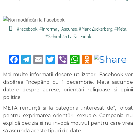
#facebook
,
#informații Ascunse
,
#Mark Zuckerberg
,
#Meta
,
#schimbări La Facebook
Facebook
Telegram
Email
Twitter
Viber
WhatsApp
Odnoklas
Mai multe informaţii despre utilizatorii Facebook vor
dispărea începând cu 1 decembrie. Meta ascunde
datele despre adrese, orientări religioase și opinii
politice.
META renunţă și la categoria „interesat de”, folosit
pentru exprimarea orientării sexuale. Compania nu
explică decizia și nu invocă motivul pentru care vrea
să ascundă aceste tipuri de date.