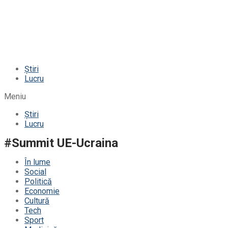
Știri
Lucru
Meniu
Știri
Lucru
#Summit UE-Ucraina
În lume
Social
Politică
Economie
Cultură
Tech
Sport