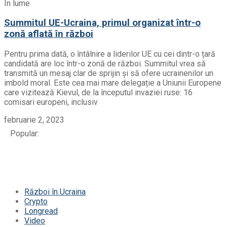
În lume
Summitul UE-Ucraina, primul organizat într-o
zonă aflată în război
Pentru prima dată, o întâlnire a liderilor UE cu cei dintr-o țară
candidată are loc într-o zonă de război. Summitul vrea să
transmită un mesaj clar de sprijin și să ofere ucrainenilor un
imbold moral. Este cea mai mare delegație a Uniunii Europene
care vizitează Kievul, de la începutul invaziei ruse: 16
comisari europeni, inclusiv
februarie 2, 2023
Popular:
Război în Ucraina
Crypto
Longread
Video