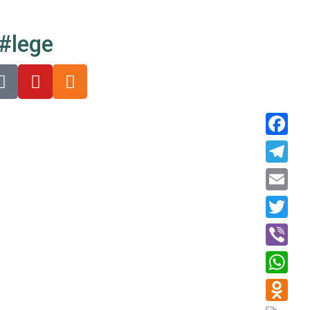
#lege
Faceboo
Telegra
Email
Twitter
Viber
WhatsAp