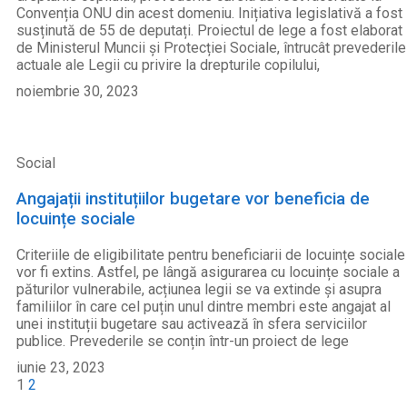
Convenția ONU din acest domeniu. Inițiativa legislativă a fost
susținută de 55 de deputați. Proiectul de lege a fost elaborat
de Ministerul Muncii și Protecției Sociale, întrucât prevederile
actuale ale Legii cu privire la drepturile copilului,
noiembrie 30, 2023
Social
Angajații instituțiilor bugetare vor beneficia de
locuințe sociale
Criteriile de eligibilitate pentru beneficiarii de locuințe sociale
vor fi extins. Astfel, pe lângă asigurarea cu locuințe sociale a
păturilor vulnerabile, acțiunea legii se va extinde și asupra
familiilor în care cel puțin unul dintre membri este angajat al
unei instituții bugetare sau activează în sfera serviciilor
publice. Prevederile se conțin într-un proiect de lege
iunie 23, 2023
1
2