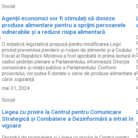
Social
Agenții economici vor fi stimulați să doneze
produse alimentare pentru a sprijini persoanele
vulnerabile și a reduce risipa alimentară
e
O inițiativă legislativă propusă pentru modificarea Legii
privind prevenirea pierderii și risipei de alimente și a Codului
Fiscal al Republicii Moldova a fost aprobată în prima lectură în
cadrul ședinței plenare a Parlamentului, informează Direcția
comunicare și relații publice a Parlamentului. Conform
proiectului, vor putea fi donate o serie de produse alimentare a
căror siguranță
mai 31, 2024
Social
Legea cu privire la Centrul pentru Comunicare
Strategică și Combatere a Dezinformării a intrat în
vigoare
Decretul de promulgare și Legea cu privire la Centrul pentru