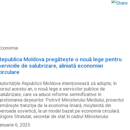
Odnoklas
Economie
Republica Moldova pregătește o nouă lege pentru
serviciile de salubrizare, aliniată economiei
circulare
Autoritățile Republicii Moldova intenționează să adopte, în
cursul acestui an, o nouă lege a serviciilor publice de
salubrizare, care va aduce reforme semnificative în
gestionarea deșeurilor. Potrivit Ministerului Mediului, proiectul
urmărește tranziția de la economia liniară, moștenită din
perioada sovietică, la un model bazat pe economia circulară.
Grigore Stratulat, secretar de stat în cadrul Ministerului
ianuarie 6, 2025