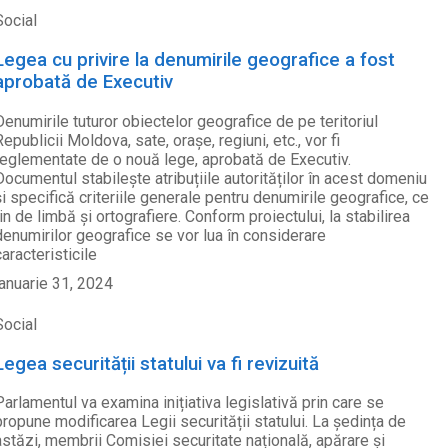
Social
Legea cu privire la denumirile geografice a fost
aprobată de Executiv
Denumirile tuturor obiectelor geografice de pe teritoriul
Republicii Moldova, sate, orașe, regiuni, etc., vor fi
reglementate de o nouă lege, aprobată de Executiv.
Documentul stabilește atribuțiile autorităților în acest domeniu
și specifică criteriile generale pentru denumirile geografice, ce
țin de limbă și ortografiere. Conform proiectului, la stabilirea
denumirilor geografice se vor lua în considerare
caracteristicile
ianuarie 31, 2024
Social
Legea securității statului va fi revizuită
Parlamentul va examina inițiativa legislativă prin care se
propune modificarea Legii securității statului. La ședința de
astăzi, membrii Comisiei securitate națională, apărare și