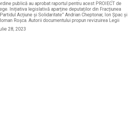
ordine publică au aprobat raportul pentru acest PROIECT de
lege. Inițiativa legislativă aparține deputaților din Fracțiunea
„Partidul Acțiune și Solidaritate” Andrian Cheptonar, Ion Șpac și
Roman Roșca. Autorii documentului propun revizuirea Legii
iulie 28, 2023