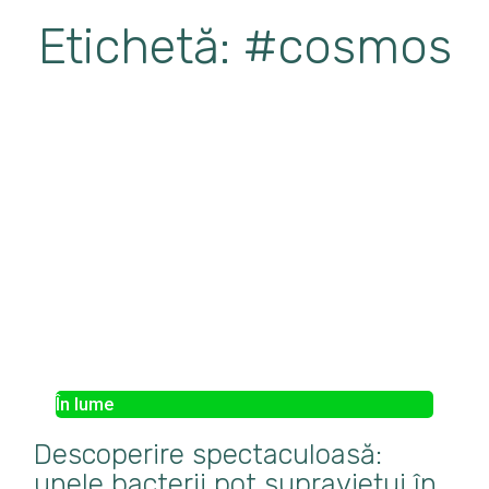
Etichetă: #cosmos
În lume
Descoperire spectaculoasă:
unele bacterii pot supraviețui în