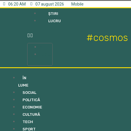
06:20 AM
07 august 2026
Mobile
ȘTIRI
LUCRU
#cosmos
ȘTIRI
LUCRU
ÎN
LUME
SOCIAL
POLITICĂ
ECONOMIE
CULTURĂ
TECH
SPORT