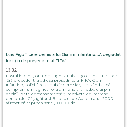
Luis Figo îi cere demisia lui Gianni Infantino: „A degradat
funcția de președinte al FIFA”
13:32
Fostul internațional portughez Luis Figo a lansat un atac
fără precedent la adresa președintelui FIFA, Gianni
Infantino, solicitându-i public demisia și acuzându-l că a
compromis imaginea forului mondial al fotbalului prin
decizii lipsite de transparență și motivate de interese
personale. Câștigătorul Balonului de Aur din anul 2000 a
afirmat că ar putea scrie „10.000 de