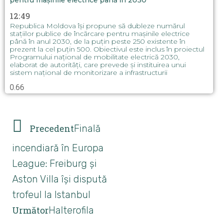
pentru mașinile electrice până în 2030
12:49
Republica Moldova își propune să dubleze numărul
stațiilor publice de încărcare pentru mașinile electrice
până în anul 2030, de la puțin peste 250 existente în
prezent la cel puțin 500. Obiectivul este inclus în proiectul
Programului național de mobilitate electrică 2030,
elaborat de autorități, care prevede și instituirea unui
sistem național de monitorizare a infrastructurii
Precedent
Finală
incendiară în Europa
League: Freiburg și
Aston Villa își dispută
trofeul la Istanbul
Următor
Halterofila