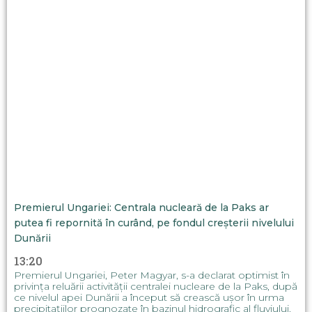
Premierul Ungariei: Centrala nucleară de la Paks ar
putea fi repornită în curând, pe fondul creșterii nivelului
Dunării
13:20
Premierul Ungariei, Peter Magyar, s-a declarat optimist în
privința reluării activității centralei nucleare de la Paks, după
ce nivelul apei Dunării a început să crească ușor în urma
precipitațiilor prognozate în bazinul hidrografic al fluviului.