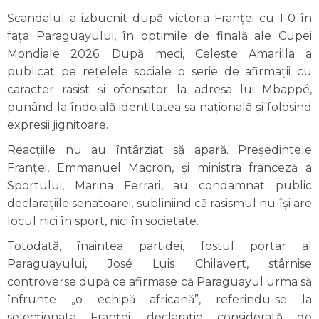
Scandalul a izbucnit după victoria Franței cu 1-0 în
fața Paraguayului, în optimile de finală ale Cupei
Mondiale 2026. După meci, Celeste Amarilla a
publicat pe rețelele sociale o serie de afirmații cu
caracter rasist și ofensator la adresa lui Mbappé,
punând la îndoială identitatea sa națională și folosind
expresii jignitoare.
Reacțiile nu au întârziat să apară. Președintele
Franței, Emmanuel Macron, și ministra franceză a
Sportului, Marina Ferrari, au condamnat public
declarațiile senatoarei, subliniind că rasismul nu își are
locul nici în sport, nici în societate.
Totodată, înaintea partidei, fostul portar al
Paraguayului, José Luis Chilavert, stârnise
controverse după ce afirmase că Paraguayul urma să
înfrunte „o echipă africană”, referindu-se la
selecționata Franței, declarație considerată de