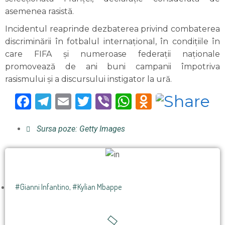
asemenea rasistă.
Incidentul reaprinde dezbaterea privind combaterea
discriminării în fotbalul internațional, în condițiile în
care FIFA și numeroase federații naționale
promovează de ani buni campanii împotriva
rasismului și a discursului instigator la ură.
Facebook
Telegram
Email
Twitter
Viber
WhatsApp
Odnoklas
Sursa poze: Getty Images
#Gianni Infantino
,
#Kylian Mbappe