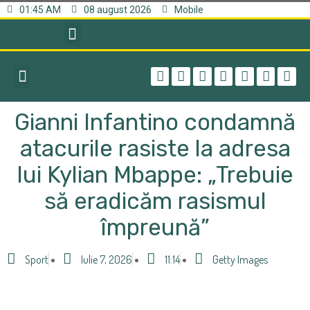
01:45 AM
08 august 2026
Mobile
Gianni Infantino condamnă
atacurile rasiste la adresa
lui Kylian Mbappe: „Trebuie
să eradicăm rasismul
împreună”
Sport
Iulie 7, 2026
11:14
Getty Images