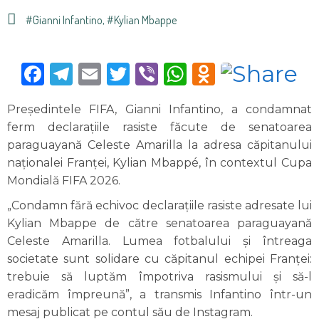
#Gianni Infantino
,
#Kylian Mbappe
Facebook
Telegram
Email
Twitter
Viber
WhatsApp
Odnoklas
Președintele FIFA, Gianni Infantino, a condamnat
ferm declarațiile rasiste făcute de senatoarea
paraguayană Celeste Amarilla la adresa căpitanului
naționalei Franței, Kylian Mbappé, în contextul Cupa
Mondială FIFA 2026.
„Condamn fără echivoc declarațiile rasiste adresate lui
Kylian Mbappe de către senatoarea paraguayană
Celeste Amarilla. Lumea fotbalului și întreaga
societate sunt solidare cu căpitanul echipei Franței:
trebuie să luptăm împotriva rasismului și să-l
eradicăm împreună”, a transmis Infantino într-un
mesaj publicat pe contul său de Instagram.