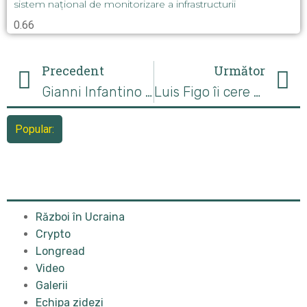
sistem național de monitorizare a infrastructurii
Precedent
Următor
Gianni Infantino condamnă atacurile rasiste la adresa lui Kylian Mbappe: „Trebuie să eradicăm rasismul împreună”
Luis Figo îi cere demisia lui Gianni Infantino: „A degradat funcția de președinte al FIFA”
Popular:
Război în Ucraina
Crypto
Longread
Video
Galerii
Echipa zidezi