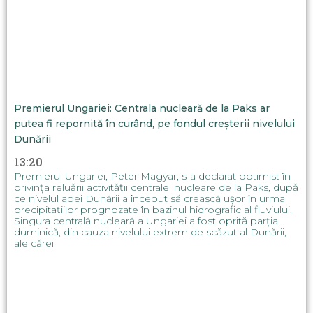
Premierul Ungariei: Centrala nucleară de la Paks ar
putea fi repornită în curând, pe fondul creșterii nivelului
Dunării
13:20
Premierul Ungariei, Peter Magyar, s-a declarat optimist în
privința reluării activității centralei nucleare de la Paks, după
ce nivelul apei Dunării a început să crească ușor în urma
precipitațiilor prognozate în bazinul hidrografic al fluviului.
Singura centrală nucleară a Ungariei a fost oprită parțial
duminică, din cauza nivelului extrem de scăzut al Dunării,
ale cărei