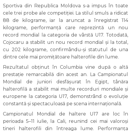
Sportiva din Republica Moldova s-a impus în toate
cele trei probe ale competiției. La stilul smuls a ridicat
88 de kilograme, iar la aruncat a înregistrat 114
kilograme, performanță care reprezintă un nou
record mondial la categoria de vârstă U17. Totodată,
Cojocaru a stabilit un nou record mondial și la total,
cu 202 kilograme, confirmându-și statutul de una
dintre cele mai promițătoare halterofile din lume.
Rezultatul obținut în Columbia vine după o altă
prestație remarcabilă din acest an. La Campionatul
Mondial de juniori desfășurat în Egipt, tânăra
halterofilă a stabilit mai multe recorduri mondiale și
europene la categoria U17, demonstrând o evoluție
constantă și spectaculoasă pe scena internațională.
Campionatul Mondial de haltere U17 are loc în
perioada 5–11 iulie, la Cali, reunind cei mai valoroși
tineri halterofili din întreaga lume. Performanța