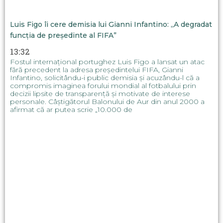
Luis Figo îi cere demisia lui Gianni Infantino: „A degradat
funcția de președinte al FIFA”
13:32
Fostul internațional portughez Luis Figo a lansat un atac
fără precedent la adresa președintelui FIFA, Gianni
Infantino, solicitându-i public demisia și acuzându-l că a
compromis imaginea forului mondial al fotbalului prin
decizii lipsite de transparență și motivate de interese
personale. Câștigătorul Balonului de Aur din anul 2000 a
afirmat că ar putea scrie „10.000 de