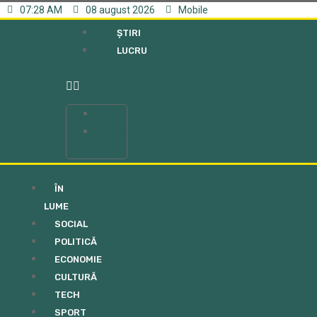
07:28 AM
08 august 2026
Mobile
ȘTIRI
LUCRU
ȘTIRI
LUCRU
ÎN
LUME
SOCIAL
POLITICĂ
ECONOMIE
CULTURĂ
TECH
SPORT