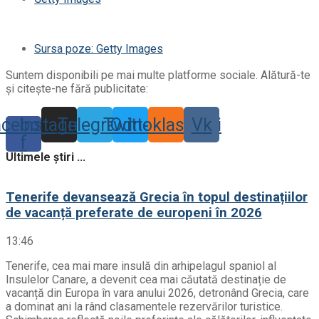
Sursa poze: Getty Images
Suntem disponibili pe mai multe platforme sociale. Alătură-te
și citește-ne fără publicitate:
acebook-
Instagram
Telegram
Twitter
Odnoklassniki
Vk
f
Ultimele știri ...
Tenerife devansează Grecia în topul destinațiilor
de vacanță preferate de europeni în 2026
13:46
Tenerife, cea mai mare insulă din arhipelagul spaniol al
Insulelor Canare, a devenit cea mai căutată destinație de
vacanță din Europa în vara anului 2026, detronând Grecia, care
a dominat ani la rând clasamentele rezervărilor turistice.