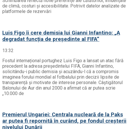
Schimbarea reflectă noile preferințe ale călătorilor, influențate
de climă, costuri și accesibilitate. Potrivit datelor analizate de
platformele de rezervări
Luis Figo îi cere demisia lui Gianni Infantino: „A
degradat funcția de președinte al FIFA”
13:32
Fostul internațional portughez Luis Figo a lansat un atac fără
precedent la adresa președintelui FIFA, Gianni Infantino,
solicitându-i public demisia și acuzându-l că a compromis
imaginea forului mondial al fotbalului prin decizii lipsite de
transparență și motivate de interese personale. Câștigătorul
Balonului de Aur din anul 2000 a afirmat că ar putea scrie
„10.000 de
Premierul Ungariei: Centrala nucleară de la Paks
ar putea fi repornită în curând, pe fondul creșterii
nivelului Dunării