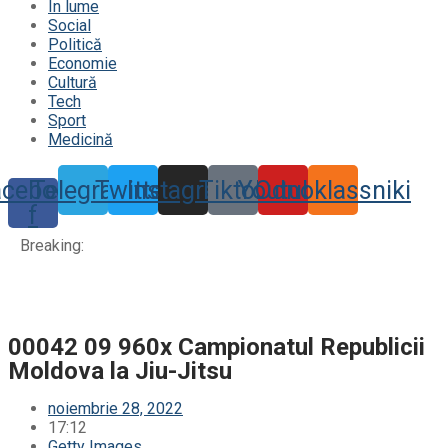
În lume
Social
Politică
Economie
Cultură
Tech
Sport
Medicină
acebook-
Telegram
Twitter
Instagram
Tiktok
Youtube
Odnoklassniki
f
Breaking:
00042 09 960x Campionatul Republicii
Moldova la Jiu-Jitsu
noiembrie 28, 2022
17:12
Getty Images