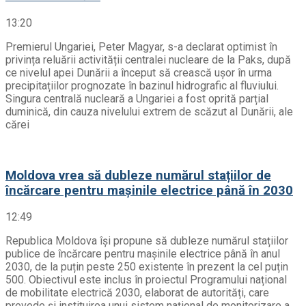
13:20
Premierul Ungariei, Peter Magyar, s-a declarat optimist în
privința reluării activității centralei nucleare de la Paks, după
ce nivelul apei Dunării a început să crească ușor în urma
precipitațiilor prognozate în bazinul hidrografic al fluviului.
Singura centrală nucleară a Ungariei a fost oprită parțial
duminică, din cauza nivelului extrem de scăzut al Dunării, ale
cărei
Moldova vrea să dubleze numărul stațiilor de
încărcare pentru mașinile electrice până în 2030
12:49
Republica Moldova își propune să dubleze numărul stațiilor
publice de încărcare pentru mașinile electrice până în anul
2030, de la puțin peste 250 existente în prezent la cel puțin
500. Obiectivul este inclus în proiectul Programului național
de mobilitate electrică 2030, elaborat de autorități, care
prevede și instituirea unui sistem național de monitorizare a