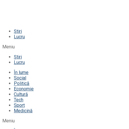
Știri
Lucru
Meniu
Știri
Lucru
În lume
Social
Politică
Economie
Cultură
Tech
Sport
Medicină
Meniu