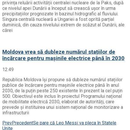
privința reluării activității centralei nucleare de la Paks, după
ce nivelul apei Dunării a început să crească ușor în urma
precipitațiilor prognozate în bazinul hidrografic al fluviului.
Singura centrală nucleară a Ungariei a fost oprită parțial
duminică, din cauza nivelului extrem de scăzut al Dunării, ale
cărei
Moldova vrea să dubleze numărul stațiilor de
încărcare pentru mașinile electrice până în 2030
12:49
Republica Moldova își propune să dubleze numărul stațiilor
publice de încărcare pentru mașinile electrice până în anul
2030, de la puțin peste 250 existente în prezent la cel puțin
500. Obiectivul este inclus în proiectul Programului național
de mobilitate electrică 2030, elaborat de autorități, care
prevede și instituirea unui sistem național de monitorizare a
infrastructurii
Prev
Precedent
Se pare că Leo Messi va pleca în Statele
Unite