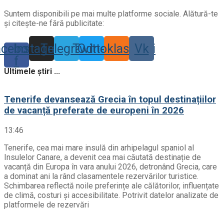
Suntem disponibili pe mai multe platforme sociale. Alătură-te
și citește-ne fără publicitate:
acebook-
Instagram
Telegram
Twitter
Odnoklassniki
Vk
f
Ultimele știri ...
Tenerife devansează Grecia în topul destinațiilor
de vacanță preferate de europeni în 2026
13:46
Tenerife, cea mai mare insulă din arhipelagul spaniol al
Insulelor Canare, a devenit cea mai căutată destinație de
vacanță din Europa în vara anului 2026, detronând Grecia, care
a dominat ani la rând clasamentele rezervărilor turistice.
Schimbarea reflectă noile preferințe ale călătorilor, influențate
de climă, costuri și accesibilitate. Potrivit datelor analizate de
platformele de rezervări