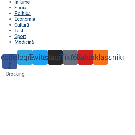
În lume
Social
Politică
Economie
Cultură
Tech
Sport
Medicină
acebook-
Telegram
Twitter
Instagram
Tiktok
Youtube
Odnoklassniki
f
Breaking: