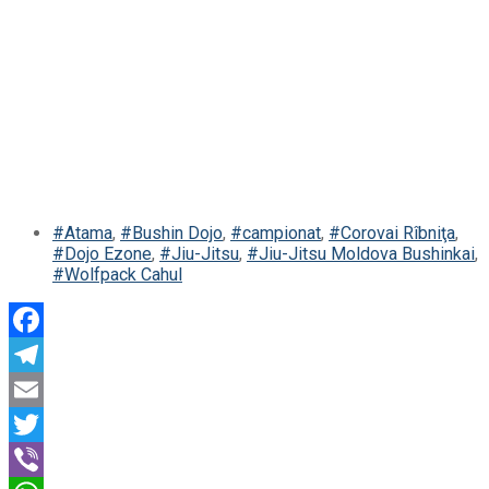
#Atama
,
#Bushin Dojo
,
#campionat
,
#Corovai Rîbniţa
,
#Dojo Ezone
,
#Jiu-Jitsu
,
#Jiu-Jitsu Moldova Bushinkai
,
#Wolfpack Cahul
Facebook
Telegram
Email
Twitter