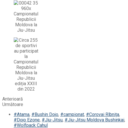
Anterioară
Următoare
#Atama
,
#Bushin Dojo
,
#campionat
,
#Corovai Rîbniţa
,
#Dojo Ezone
,
#Jiu-Jitsu
,
#Jiu-Jitsu Moldova Bushinkai
,
#Wolfpack Cahul