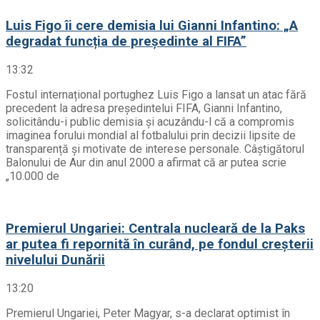
Luis Figo îi cere demisia lui Gianni Infantino: „A
degradat funcția de președinte al FIFA”
13:32
Fostul internațional portughez Luis Figo a lansat un atac fără
precedent la adresa președintelui FIFA, Gianni Infantino,
solicitându-i public demisia și acuzându-l că a compromis
imaginea forului mondial al fotbalului prin decizii lipsite de
transparență și motivate de interese personale. Câștigătorul
Balonului de Aur din anul 2000 a afirmat că ar putea scrie
„10.000 de
Premierul Ungariei: Centrala nucleară de la Paks
ar putea fi repornită în curând, pe fondul creșterii
nivelului Dunării
13:20
Premierul Ungariei, Peter Magyar, s-a declarat optimist în