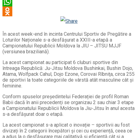
Viber
WhatsApp
Odnoklassniki
În acest week-end în incinta Centrului Sportiv de Pregătire a
Loturilor Naționale s-a desfășurat a XXIII-a etapă a
Campionatului Republicii Moldova la JIU – JITSU MJJF
(versiunea braziliană).
La acest campionat au participat 6 cluburi sportive din
întreaga Republică: Ju-Jitsu Moldova Bushinkai, Bushin Dojo,
Atama, Wolfpack Cahul, Dojo Ezone, Corovai Rîbniţa, circa 255
de sportivi la toate categoriile de vârstă atât masculine cât și
feminine.
Conform spuselor președintelui Federației de profil Roman
Babii dacă în anii precedenți se organizau 2 sau chiar 3 etape
a Campionatului Republicii Moldova la Jiu-Jitsu în anul acesta
s-a desfășurat doar o etapă.
La acest campionat s-a aplicat o inovație – sportivii au fost
divizați în 2 categorii începători și cei cu experiență, ceea ce
a adus la o desfășurare mai calitativă și eficientă cât și a