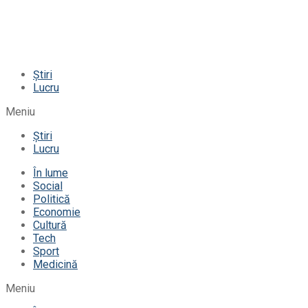
Știri
Lucru
Meniu
Știri
Lucru
În lume
Social
Politică
Economie
Cultură
Tech
Sport
Medicină
Meniu