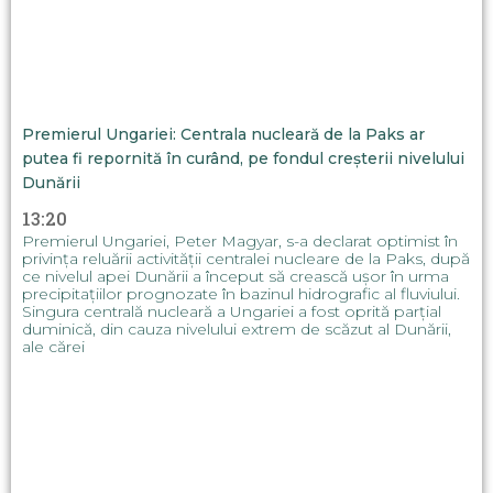
Premierul Ungariei: Centrala nucleară de la Paks ar
putea fi repornită în curând, pe fondul creșterii nivelului
Dunării
13:20
Premierul Ungariei, Peter Magyar, s-a declarat optimist în
privința reluării activității centralei nucleare de la Paks, după
ce nivelul apei Dunării a început să crească ușor în urma
precipitațiilor prognozate în bazinul hidrografic al fluviului.
Singura centrală nucleară a Ungariei a fost oprită parțial
duminică, din cauza nivelului extrem de scăzut al Dunării,
ale cărei