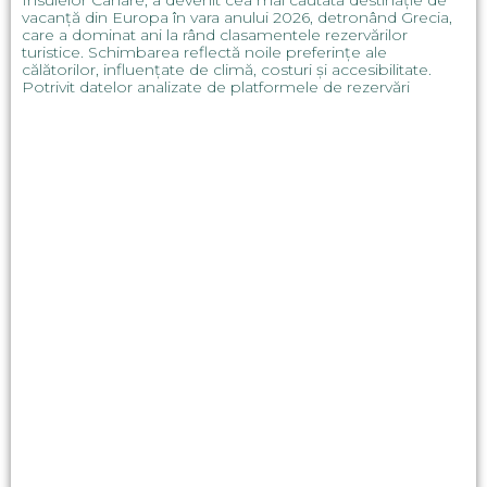
Insulelor Canare, a devenit cea mai căutată destinație de
vacanță din Europa în vara anului 2026, detronând Grecia,
care a dominat ani la rând clasamentele rezervărilor
turistice. Schimbarea reflectă noile preferințe ale
călătorilor, influențate de climă, costuri și accesibilitate.
Potrivit datelor analizate de platformele de rezervări