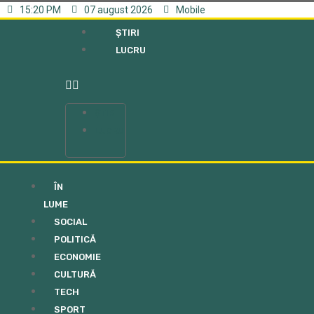
15:20 PM
07 august 2026
Mobile
ȘTIRI
LUCRU
ȘTIRI
LUCRU
ÎN
LUME
SOCIAL
POLITICĂ
ECONOMIE
CULTURĂ
TECH
SPORT