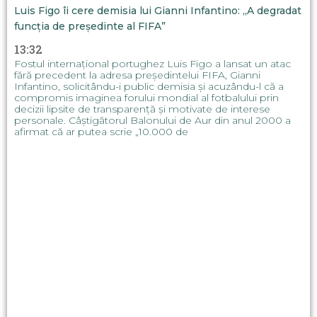
Luis Figo îi cere demisia lui Gianni Infantino: „A degradat
funcția de președinte al FIFA”
13:32
Fostul internațional portughez Luis Figo a lansat un atac
fără precedent la adresa președintelui FIFA, Gianni
Infantino, solicitându-i public demisia și acuzându-l că a
compromis imaginea forului mondial al fotbalului prin
decizii lipsite de transparență și motivate de interese
personale. Câștigătorul Balonului de Aur din anul 2000 a
afirmat că ar putea scrie „10.000 de