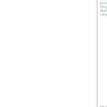
prec
Sing
dumi
căre