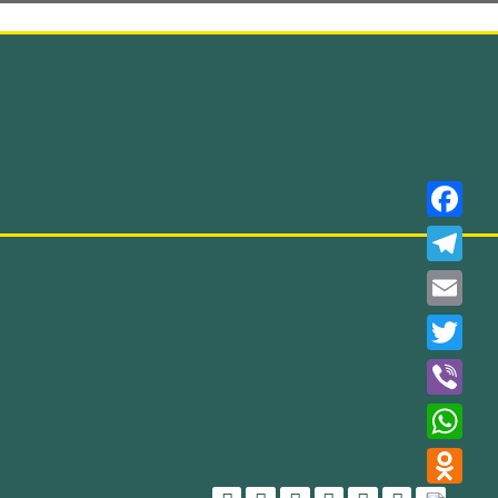
Faceboo
Telegra
Email
Twitter
Viber
WhatsAp