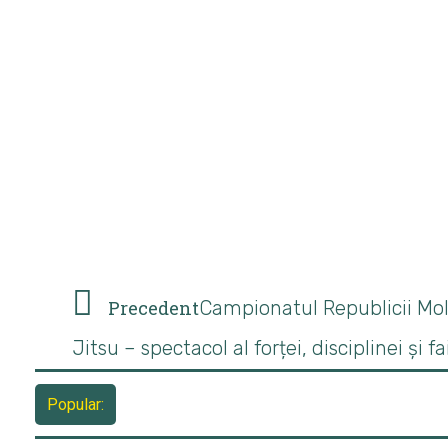
Precedent
Campionatul Republicii Mo
Jitsu – spectacol al forței, disciplinei și f
Popular: