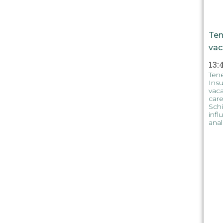
Ten
vac
13:
Tene
Insu
vaca
care
Schi
infl
anal