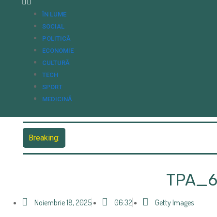
ÎN LUME
SOCIAL
POLITICĂ
ECONOMIE
CULTURĂ
TECH
SPORT
MEDICINĂ
Breaking:
TPA_6
Noiembrie 18, 2025
06:32
Getty Images