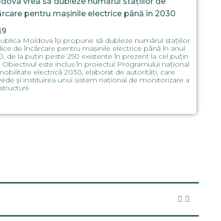
dova vrea să dubleze numărul stațiilor de
ărcare pentru mașinile electrice până în 2030
49
blica Moldova își propune să dubleze numărul stațiilor
ice de încărcare pentru mașinile electrice până în anul
, de la puțin peste 250 existente în prezent la cel puțin
 Obiectivul este inclus în proiectul Programului național
obilitate electrică 2030, elaborat de autorități, care
ede și instituirea unui sistem național de monitorizare a
structurii