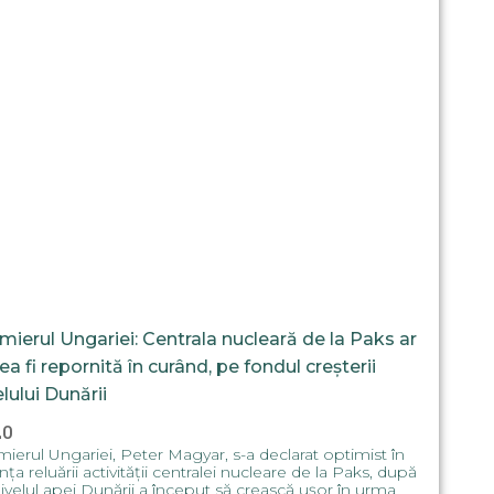
mierul Ungariei: Centrala nucleară de la Paks ar
ea fi repornită în curând, pe fondul creșterii
elului Dunării
20
ierul Ungariei, Peter Magyar, s-a declarat optimist în
ința reluării activității centralei nucleare de la Paks, după
ivelul apei Dunării a început să crească ușor în urma