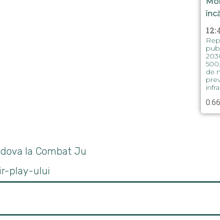
Mol
înc
12:
Repu
publ
2030
500.
de m
prev
infra
ldova la Combat Ju
air-play-ului