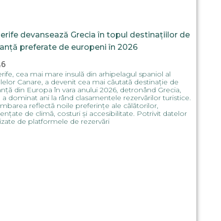
erife devansează Grecia în topul destinațiilor de
anță preferate de europeni în 2026
46
rife, cea mai mare insulă din arhipelagul spaniol al
lelor Canare, a devenit cea mai căutată destinație de
nță din Europa în vara anului 2026, detronând Grecia,
 a dominat ani la rând clasamentele rezervărilor turistice.
mbarea reflectă noile preferințe ale călătorilor,
uențate de climă, costuri și accesibilitate. Potrivit datelor
izate de platformele de rezervări