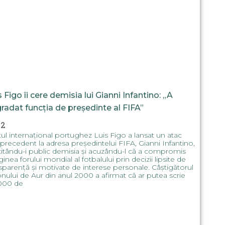
s Figo îi cere demisia lui Gianni Infantino: „A
radat funcția de președinte al FIFA”
32
ul internațional portughez Luis Figo a lansat un atac
 precedent la adresa președintelui FIFA, Gianni Infantino,
citându-i public demisia și acuzându-l că a compromis
inea forului mondial al fotbalului prin decizii lipsite de
sparență și motivate de interese personale. Câștigătorul
nului de Aur din anul 2000 a afirmat că ar putea scrie
.000 de