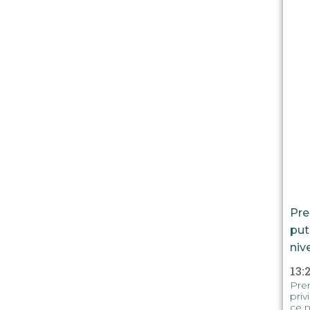
Pre
put
niv
13:
Prem
priv
ce n