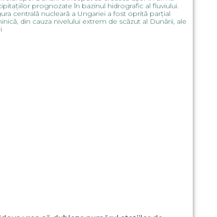
ipitațiilor prognozate în bazinul hidrografic al fluviului.
ura centrală nucleară a Ungariei a fost oprită parțial
nică, din cauza nivelului extrem de scăzut al Dunării, ale
i