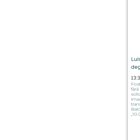
Lui
deg
13:
Fost
fără
soli
imag
tran
Balo
„10