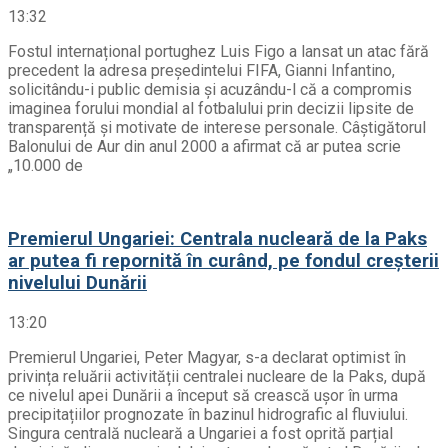
13:32
Fostul internațional portughez Luis Figo a lansat un atac fără
precedent la adresa președintelui FIFA, Gianni Infantino,
solicitându-i public demisia și acuzându-l că a compromis
imaginea forului mondial al fotbalului prin decizii lipsite de
transparență și motivate de interese personale. Câștigătorul
Balonului de Aur din anul 2000 a afirmat că ar putea scrie
„10.000 de
Premierul Ungariei: Centrala nucleară de la Paks
ar putea fi repornită în curând, pe fondul creșterii
nivelului Dunării
13:20
Premierul Ungariei, Peter Magyar, s-a declarat optimist în
privința reluării activității centralei nucleare de la Paks, după
ce nivelul apei Dunării a început să crească ușor în urma
precipitațiilor prognozate în bazinul hidrografic al fluviului.
Singura centrală nucleară a Ungariei a fost oprită parțial