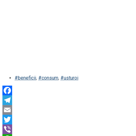
#beneficii
,
#consum
,
#usturoi
Facebook
Telegram
Email
Twitter