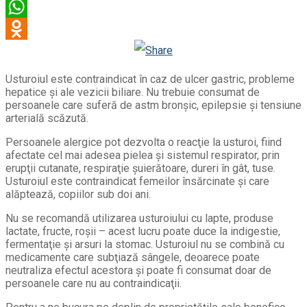
Viber
WhatsApp
Odnoklassniki
Usturoiul este contraindicat în caz de ulcer gastric, probleme
hepatice şi ale vezicii biliare. Nu trebuie consumat de
persoanele care suferă de astm bronşic, epilepsie şi tensiune
arterială scăzută.
Persoanele alergice pot dezvolta o reacţie la usturoi, fiind
afectate cel mai adesea pielea şi sistemul respirator, prin
erupţii cutanate, respiraţie şuierătoare, dureri în gât, tuse.
Usturoiul este contraindicat femeilor însărcinate şi care
alăptează, copiilor sub doi ani.
Nu se recomandă utilizarea usturoiului cu lapte, produse
lactate, fructe, roşii – acest lucru poate duce la indigestie,
fermentaţie şi arsuri la stomac. Usturoiul nu se combină cu
medicamente care subţiază sângele, deoarece poate
neutraliza efectul acestora şi poate fi consumat doar de
persoanele care nu au contraindicaţii.