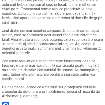
Pentru a ne bucura pe deplin de proprietăţile sale benefice,
usturoiul trebuie consumat crud şi tocat, nu mai mult de un
căţel pe zi. Tratamentul termic reduce proprietăţile sale
benefice. Usturoiul este util mai ales în perioada toamnă-
iarnă, când aportul de vitamine este redus şi riscurile de gripă
sunt mari.
Unul dintre cei mai benefici compuşi din usturoi se numeşte
alicină, care se formează doar atunci când este zdrobit sau
tăiat. Alicina este un compus puternic care acţionează precum
un antibiotic, ajutând la vindecarea infecţiilor. Alţi compuşi
benefici ai usturoiului sunt manganul, vitamina B6, vitamina C,
seleniul şi fibrele.
Consumul regulat de usturoi întăreşte imunitatea, ceea ce
face organismul mai rezistent. Orice răceală poate fi evitată
sau atenuată datorită consumului de usturoi. Nu întâmplător,
majoritatea reţetelor naturale pentru o imunitate puternică
conţin usturoi.
De asemenea, scade colesterolul rău, protejează celulele
creierului de deteriorare şi îmbătrânire, reducând riscurile de
Alzheimer şi demenţă.