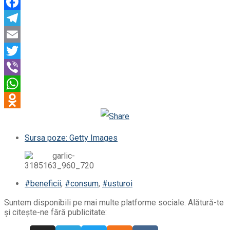
Facebook
Telegram
Email
Twitter
Viber
WhatsApp
Odnoklassniki
Sursa poze: Getty Images
#beneficii
,
#consum
,
#usturoi
Suntem disponibili pe mai multe platforme sociale. Alătură-te
și citește-ne fără publicitate: