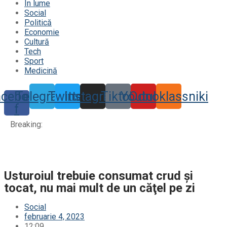
În lume
Social
Politică
Economie
Cultură
Tech
Sport
Medicină
acebook-
Telegram
Twitter
Instagram
Tiktok
Youtube
Odnoklassniki
f
Breaking:
Usturoiul trebuie consumat crud şi
tocat, nu mai mult de un căţel pe zi
Social
februarie 4, 2023
12:09