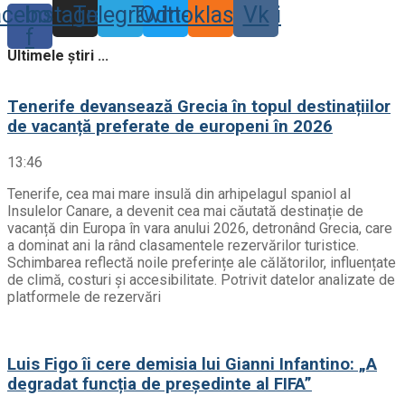
acebook-
Instagram
Telegram
Twitter
Odnoklassniki
Vk
f
Ultimele știri ...
Tenerife devansează Grecia în topul destinațiilor
de vacanță preferate de europeni în 2026
13:46
Tenerife, cea mai mare insulă din arhipelagul spaniol al
Insulelor Canare, a devenit cea mai căutată destinație de
vacanță din Europa în vara anului 2026, detronând Grecia, care
a dominat ani la rând clasamentele rezervărilor turistice.
Schimbarea reflectă noile preferințe ale călătorilor, influențate
de climă, costuri și accesibilitate. Potrivit datelor analizate de
platformele de rezervări
Luis Figo îi cere demisia lui Gianni Infantino: „A
degradat funcția de președinte al FIFA”