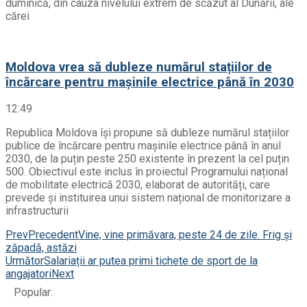
duminică, din cauza nivelului extrem de scăzut al Dunării, ale
cărei
Moldova vrea să dubleze numărul stațiilor de
încărcare pentru mașinile electrice până în 2030
12:49
Republica Moldova își propune să dubleze numărul stațiilor
publice de încărcare pentru mașinile electrice până în anul
2030, de la puțin peste 250 existente în prezent la cel puțin
500. Obiectivul este inclus în proiectul Programului național
de mobilitate electrică 2030, elaborat de autorități, care
prevede și instituirea unui sistem național de monitorizare a
infrastructurii
Prev
Precedent
Vine, vine primăvara, peste 24 de zile. Frig și
zăpadă, astăzi
Următor
Salariații ar putea primi tichete de sport de la
angajatori
Next
Popular: