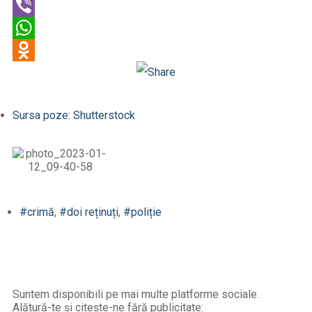
Twitter
Viber
WhatsApp
Odnoklassniki
Sursa poze: Shutterstock
#crimă
,
#doi reținuți
,
#poliție
Suntem disponibili pe mai multe platforme sociale.
Alătură-te și citește-ne fără publicitate: