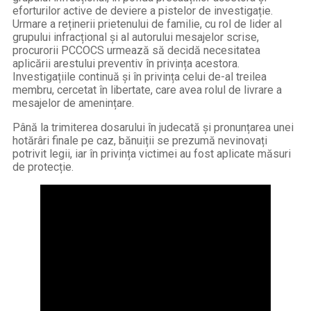
eforturilor active de deviere a pistelor de investigație.
Urmare a reținerii prietenului de familie, cu rol de lider al
grupului infracțional și al autorului mesajelor scrise,
procurorii PCCOCS urmează să decidă necesitatea
aplicării arestului preventiv în privința acestora.
Investigațiile continuă și în privința celui de-al treilea
membru, cercetat în libertate, care avea rolul de livrare a
mesajelor de amenințare.
Până la trimiterea dosarului în judecată și pronunțarea unei
hotărâri finale pe caz, bănuiții se prezumă nevinovați
potrivit legii, iar în privința victimei au fost aplicate măsuri
de protecție.