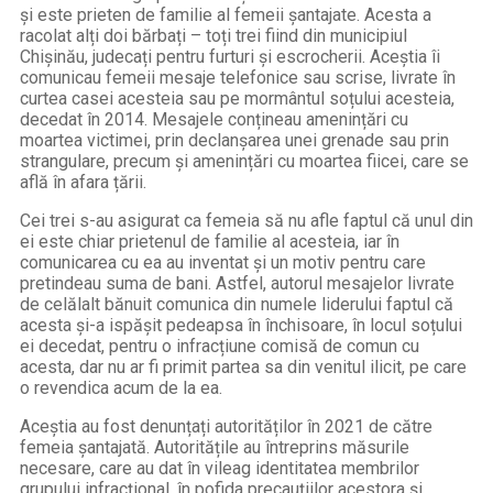
și este prieten de familie al femeii șantajate. Acesta a
racolat alți doi bărbați – toți trei fiind din municipiul
Chișinău, judecați pentru furturi și escrocherii. Aceștia îi
comunicau femeii mesaje telefonice sau scrise, livrate în
curtea casei acesteia sau pe mormântul soțului acesteia,
decedat în 2014. Mesajele conțineau amenințări cu
moartea victimei, prin declanșarea unei grenade sau prin
strangulare, precum și amenințări cu moartea fiicei, care se
află în afara țării.
Cei trei s-au asigurat ca femeia să nu afle faptul că unul din
ei este chiar prietenul de familie al acesteia, iar în
comunicarea cu ea au inventat și un motiv pentru care
pretindeau suma de bani. Astfel, autorul mesajelor livrate
de celălalt bănuit comunica din numele liderului faptul că
acesta și-a ispășit pedeapsa în închisoare, în locul soțului
ei decedat, pentru o infracțiune comisă de comun cu
acesta, dar nu ar fi primit partea sa din venitul ilicit, pe care
o revendica acum de la ea.
Aceștia au fost denunțați autorităților în 2021 de către
femeia șantajată. Autoritățile au întreprins măsurile
necesare, care au dat în vileag identitatea membrilor
grupului infracțional, în pofida precauțiilor acestora și