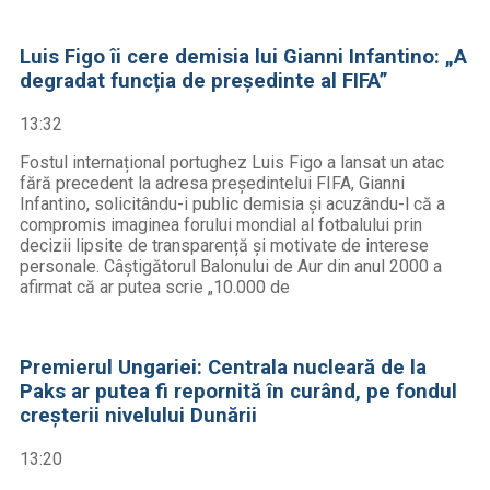
Luis Figo îi cere demisia lui Gianni Infantino: „A
degradat funcția de președinte al FIFA”
13:32
Fostul internațional portughez Luis Figo a lansat un atac
fără precedent la adresa președintelui FIFA, Gianni
Infantino, solicitându-i public demisia și acuzându-l că a
compromis imaginea forului mondial al fotbalului prin
decizii lipsite de transparență și motivate de interese
personale. Câștigătorul Balonului de Aur din anul 2000 a
afirmat că ar putea scrie „10.000 de
Premierul Ungariei: Centrala nucleară de la
Paks ar putea fi repornită în curând, pe fondul
creșterii nivelului Dunării
13:20