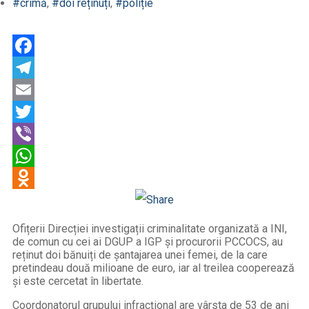
#crimă
,
#doi reținuți
,
#poliție
Facebook
Telegram
Email
Twitter
Viber
WhatsApp
Odnoklassniki
Ofițerii Direcției investigații criminalitate organizată a INI,
de comun cu cei ai DGUP a IGP și procurorii PCCOCS, au
reținut doi bănuiți de șantajarea unei femei, de la care
pretindeau două milioane de euro, iar al treilea cooperează
și este cercetat în libertate.
Coordonatorul grupului infracțional are vârsta de 53 de ani