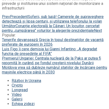
prevede și instituirea unui sistem național de monitorizare a
infrastructurii
Prev
Precedent
Șoferii, sub lupă! Camerele de supraveghere
detectează și lipsa centurii, și utilizarea telefonului la volan
Următor
Corupție electorală la Căinari: Un locuitor, cercetat
pentru „cumpărarea” voturilor la alegerile prezidențiale
Next
Popular:
Tenerife devansează Grecia în topul destinațiilor de vacanță
preferate de europeni în 2026
Luis Figo îi cere demisia lui Gianni Infantino: „A degradat
funcția de președinte al FIFA”
Premierul Ungariei: Centrala nucleară de la Paks ar putea fi
repornită în curând, pe fondul creșterii nivelului Dunării
Moldova vrea să dubleze numărul stațiilor de încărcare pentru
mașinile electrice până în 2030
Război în Ucraina
Crypto
Longread
Video
Galerii
Echipa zidezi