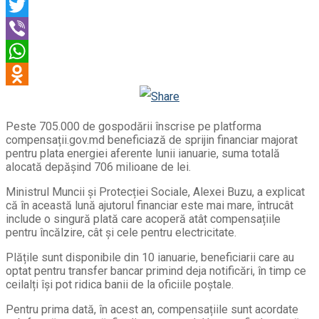
Email
Twitter
Viber
WhatsApp
Odnoklassniki
Peste 705.000 de gospodării înscrise pe platforma
compensații.gov.md beneficiază de sprijin financiar majorat
pentru plata energiei aferente lunii ianuarie, suma totală
alocată depășind 706 milioane de lei.
Ministrul Muncii și Protecției Sociale, Alexei Buzu, a explicat
că în această lună ajutorul financiar este mai mare, întrucât
include o singură plată care acoperă atât compensațiile
pentru încălzire, cât și cele pentru electricitate.
Plățile sunt disponibile din 10 ianuarie, beneficiarii care au
optat pentru transfer bancar primind deja notificări, în timp ce
ceilalți își pot ridica banii de la oficiile poștale.
Pentru prima dată, în acest an, compensațiile sunt acordate