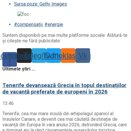
Sursa poze: Getty Images
#compensații
,
#energie
Suntem disponibili pe mai multe platforme sociale. Alătură-te
și citește-ne fără publicitate:
acebook-
Instagram
Telegram
Twitter
Odnoklassniki
Vk
f
Ultimele știri ...
Tenerife devansează Grecia în topul destinațiilor
de vacanță preferate de europeni în 2026
13:46
Tenerife, cea mai mare insulă din arhipelagul spaniol al
Insulelor Canare, a devenit cea mai căutată destinație de
vacanță din Europa în vara anului 2026, detronând Grecia, care
a dominat ani la rând clasamentele rezervărilor turistice.