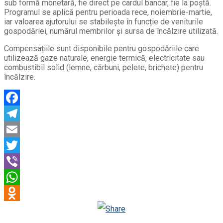
sub formă monetară, fie direct pe cardul bancar, fie la poștă.
Programul se aplică pentru perioada rece, noiembrie-martie,
iar valoarea ajutorului se stabilește în funcție de veniturile
gospodăriei, numărul membrilor și sursa de încălzire utilizată.
Compensațiile sunt disponibile pentru gospodăriile care
utilizează gaze naturale, energie termică, electricitate sau
combustibil solid (lemne, cărbuni, pelete, brichete) pentru
încălzire.
Facebook
Telegram
Email
Twitter
Viber
WhatsApp
Odnoklassniki