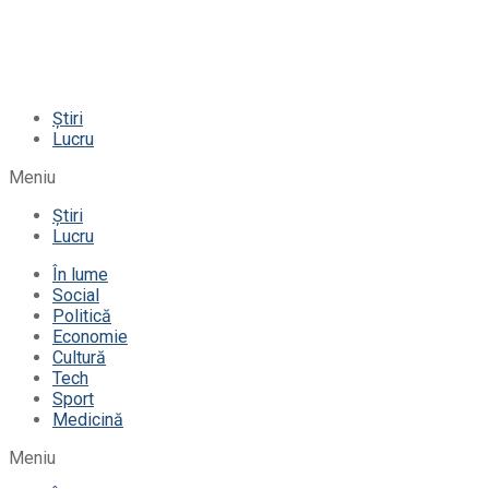
Știri
Lucru
Meniu
Știri
Lucru
În lume
Social
Politică
Economie
Cultură
Tech
Sport
Medicină
Meniu