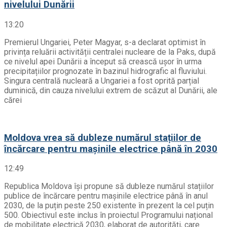
nivelului Dunării
13:20
Premierul Ungariei, Peter Magyar, s-a declarat optimist în
privința reluării activității centralei nucleare de la Paks, după
ce nivelul apei Dunării a început să crească ușor în urma
precipitațiilor prognozate în bazinul hidrografic al fluviului.
Singura centrală nucleară a Ungariei a fost oprită parțial
duminică, din cauza nivelului extrem de scăzut al Dunării, ale
cărei
Moldova vrea să dubleze numărul stațiilor de
încărcare pentru mașinile electrice până în 2030
12:49
Republica Moldova își propune să dubleze numărul stațiilor
publice de încărcare pentru mașinile electrice până în anul
2030, de la puțin peste 250 existente în prezent la cel puțin
500. Obiectivul este inclus în proiectul Programului național
de mobilitate electrică 2030, elaborat de autorități, care