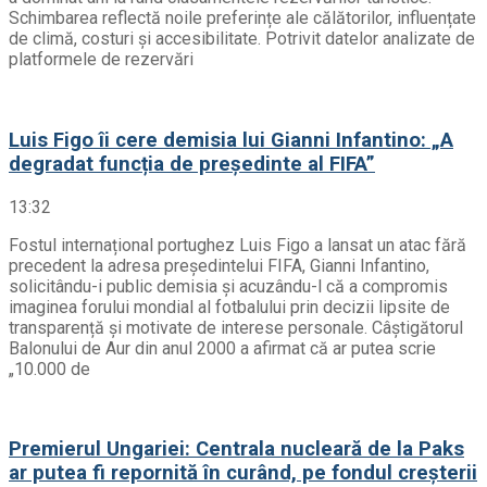
Schimbarea reflectă noile preferințe ale călătorilor, influențate
de climă, costuri și accesibilitate. Potrivit datelor analizate de
platformele de rezervări
Luis Figo îi cere demisia lui Gianni Infantino: „A
degradat funcția de președinte al FIFA”
13:32
Fostul internațional portughez Luis Figo a lansat un atac fără
precedent la adresa președintelui FIFA, Gianni Infantino,
solicitându-i public demisia și acuzându-l că a compromis
imaginea forului mondial al fotbalului prin decizii lipsite de
transparență și motivate de interese personale. Câștigătorul
Balonului de Aur din anul 2000 a afirmat că ar putea scrie
„10.000 de
Premierul Ungariei: Centrala nucleară de la Paks
ar putea fi repornită în curând, pe fondul creșterii