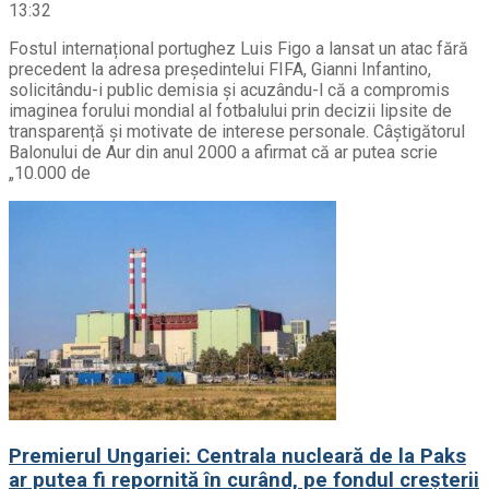
13:32
Fostul internațional portughez Luis Figo a lansat un atac fără
precedent la adresa președintelui FIFA, Gianni Infantino,
solicitându-i public demisia și acuzându-l că a compromis
imaginea forului mondial al fotbalului prin decizii lipsite de
transparență și motivate de interese personale. Câștigătorul
Balonului de Aur din anul 2000 a afirmat că ar putea scrie
„10.000 de
Premierul Ungariei: Centrala nucleară de la Paks
ar putea fi repornită în curând, pe fondul creșterii