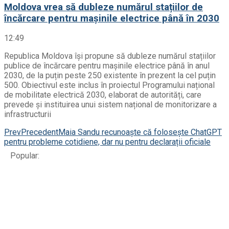
Moldova vrea să dubleze numărul stațiilor de
încărcare pentru mașinile electrice până în 2030
12:49
Republica Moldova își propune să dubleze numărul stațiilor
publice de încărcare pentru mașinile electrice până în anul
2030, de la puțin peste 250 existente în prezent la cel puțin
500. Obiectivul este inclus în proiectul Programului național
de mobilitate electrică 2030, elaborat de autorități, care
prevede și instituirea unui sistem național de monitorizare a
infrastructurii
Prev
Precedent
Maia Sandu recunoaște că folosește ChatGPT
pentru probleme cotidiene, dar nu pentru declarații oficiale
Popular: