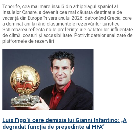
Tenerife, cea mai mare insulă din arhipelagul spaniol al
Insulelor Canare, a devenit cea mai căutată destinație de
vacanță din Europa în vara anului 2026, detronând Grecia, care
a dominat ani la rând clasamentele rezervărilor turistice.
Schimbarea reflectă noile preferințe ale călătorilor, influențate
de climă, costuri și accesibilitate. Potrivit datelor analizate de
platformele de rezervări
Luis Figo îi cere demisia lui Gianni Infantino: „A
degradat funcția de președinte al FIFA”