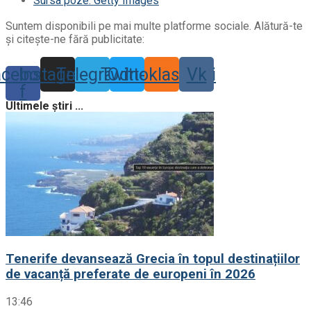
Sursa poze: Getty Images
Suntem disponibili pe mai multe platforme sociale. Alătură-te
și citește-ne fără publicitate:
acebook-
Instagram
Telegram
Twitter
Odnoklassniki
Vk
f
Ultimele știri ...
Tenerife devansează Grecia în topul destinațiilor
de vacanță preferate de europeni în 2026
13:46