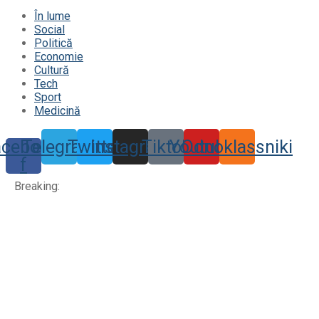
În lume
Social
Politică
Economie
Cultură
Tech
Sport
Medicină
acebook-
Telegram
Twitter
Instagram
Tiktok
Youtube
Odnoklassniki
f
Breaking: