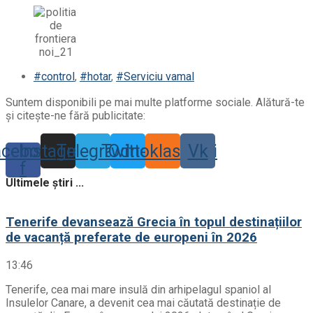
#control
,
#hotar
,
#Serviciu vamal
Suntem disponibili pe mai multe platforme sociale. Alătură-te
și citește-ne fără publicitate:
acebook-
Instagram
Telegram
Twitter
Odnoklassniki
Vk
f
Ultimele știri ...
Tenerife devansează Grecia în topul destinațiilor
de vacanță preferate de europeni în 2026
13:46
Tenerife, cea mai mare insulă din arhipelagul spaniol al
Insulelor Canare, a devenit cea mai căutată destinație de