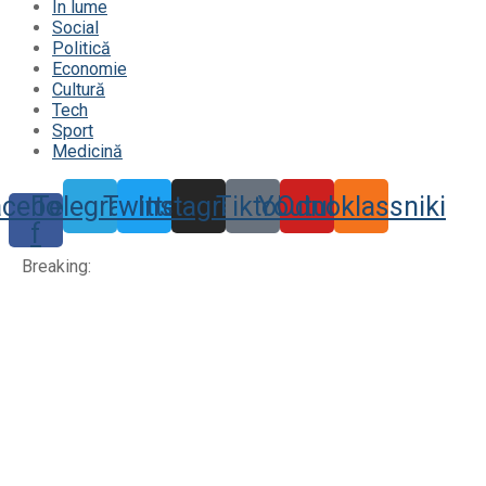
În lume
Social
Politică
Economie
Cultură
Tech
Sport
Medicină
acebook-
Telegram
Twitter
Instagram
Tiktok
Youtube
Odnoklassniki
f
Breaking: