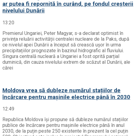
ar putea fi repornită în curând, pe fondul creșterii
nivelului Dunării
13:20
Premierul Ungariei, Peter Magyar, s-a declarat optimist în
privința reluării activității centralei nucleare de la Paks, după
ce nivelul apei Dunării a început să crească ușor în urma
precipitațiilor prognozate în bazinul hidrografic al fluviului.
Singura centrală nucleară a Ungariei a fost oprită parțial
duminică, din cauza nivelului extrem de scăzut al Dunării, ale
cărei
Moldova vrea să dubleze numărul stațiilor de
încărcare pentru mașinile electrice până în 2030
12:49
Republica Moldova își propune să dubleze numărul stațiilor
publice de încărcare pentru mașinile electrice până în anul
2030, de la puțin peste 250 existente în prezent la cel puțin