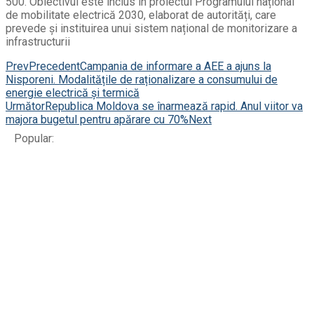
500. Obiectivul este inclus în proiectul Programului național
de mobilitate electrică 2030, elaborat de autorități, care
prevede și instituirea unui sistem național de monitorizare a
infrastructurii
Prev
Precedent
Campania de informare a AEE a ajuns la
Nisporeni. Modalitățile de raționalizare a consumului de
energie electrică și termică
Următor
Republica Moldova se înarmează rapid. Anul viitor va
majora bugetul pentru apărare cu 70%
Next
Popular: