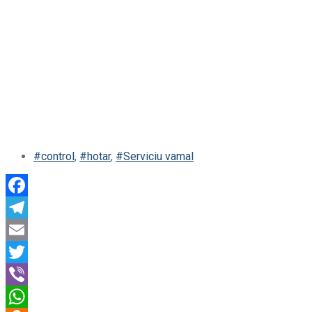
#control
,
#hotar
,
#Serviciu vamal
Facebook
Telegram
Email
Twitter
Viber