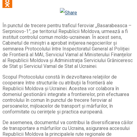
WhatsApp
Odnoklassniki
În punctul de trecere pentru traficul feroviar „Basarabeasca –
Serpniovo-1”, pe teritoriul Republicii Moldova, urmează a fi
instituit controlul comun moldo-ucrainean. În acest sens,
Cabinetul de miniștri a aprobat iniţierea negocierilor şi
semnarea Protocolului între Inspectoratul General al Poliției
de Frontieră al MAI, Serviciul Vamal al Ministerului Finanțelor
al Republicii Moldova și Administraţia Serviciului Grăniceresc
de Stat și Serviciul Vamal de Stat al Ucrainei.
Scopul Protocolului constă în dezvoltarea relaţiilor de
cooperare între structurile cu atribuţii la frontieră ale
Republicii Moldova şi Ucrainei. Acestea vor colabora în
domeniul gestionării integrate a frontierelor, prin efectuarea
controlului în comun în punctul de trecere feroviar al
persoanelor, mijloacelor de transport şi mărfurilor, în
conformitate cu cerinţele şi practica europeană.
De asemenea, documentul va contribui la diversificarea căilor
de transportare a mărfurilor cu Ucraina, asigurarea accesului
Republicii Moldova la principalele rute regionale de