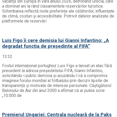
vacanță din Europa în vara anului 2026, detronând Grecia, care
a dominat ani la rând clasamentele rezervărilor turistice.
Schimbarea reflectă noile preferințe ale călătorilor, influențate
de climă, costuri și accesibilitate. Potrivit datelor analizate de
platformele de rezervări
Luis Figo îi cere demisia lui Gianni Infantino: „A
degradat funcția de președinte al FIFA”
13:32
Fostul internațional portughez Luis Figo a lansat un atac fără
precedent la adresa președintelui FIFA, Gianni Infantino,
solicitându-i public demisia și acuzându-l că a compromis
imaginea forului mondial al fotbalului prin decizii lipsite de
transparență și motivate de interese personale. Câștigătorul
Balonului de Aur din anul 2000 a afirmat că ar putea scrie
„10.000 de
Premierul Ungariei: Centrala nucleară de la Paks