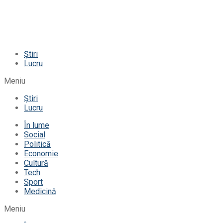
Știri
Lucru
Meniu
Știri
Lucru
În lume
Social
Politică
Economie
Cultură
Tech
Sport
Medicină
Meniu