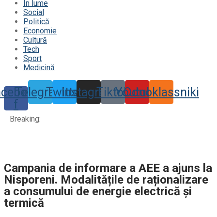
În lume
Social
Politică
Economie
Cultură
Tech
Sport
Medicină
acebook-
Telegram
Twitter
Instagram
Tiktok
Youtube
Odnoklassniki
f
Breaking:
Campania de informare a AEE a ajuns la
Nisporeni. Modalitățile de raționalizare
a consumului de energie electrică și
termică