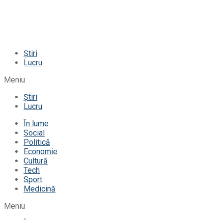
Știri
Lucru
Meniu
Știri
Lucru
În lume
Social
Politică
Economie
Cultură
Tech
Sport
Medicină
Meniu