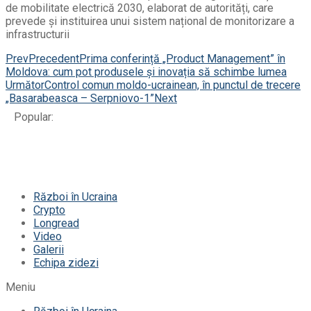
de mobilitate electrică 2030, elaborat de autorități, care
prevede și instituirea unui sistem național de monitorizare a
infrastructurii
Prev
Precedent
Prima conferință „Product Management” în
Moldova: cum pot produsele și inovația să schimbe lumea
Următor
Control comun moldo-ucrainean, în punctul de trecere
„Basarabeasca – Serpniovo-1”
Next
Popular:
Război în Ucraina
Crypto
Longread
Video
Galerii
Echipa zidezi
Meniu