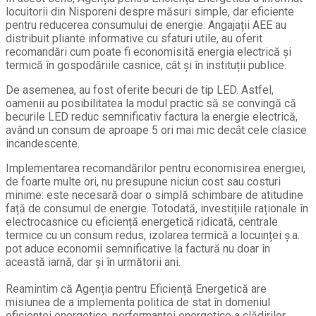
locuitorii din Nisporeni despre măsuri simple, dar eficiente
pentru reducerea consumului de energie. Angajații AEE au
distribuit pliante informative cu sfaturi utile, au oferit
recomandări cum poate fi economisită energia electrică și
termică în gospodăriile casnice, cât și în instituții publice.
De asemenea, au fost oferite becuri de tip LED. Astfel,
oamenii au posibilitatea la modul practic să se convingă că
becurile LED reduc semnificativ factura la energie electrică,
având un consum de aproape 5 ori mai mic decât cele clasice
incandescente.
Implementarea recomandărilor pentru economisirea energiei,
de foarte multe ori, nu presupune niciun cost sau costuri
minime: este necesară doar o simplă schimbare de atitudine
față de consumul de energie. Totodată, investițiile raționale în
electrocasnice cu eficiență energetică ridicată, centrale
termice cu un consum redus, izolarea termică a locuinței ș.a.
pot aduce economii semnificative la factură nu doar în
această iarnă, dar și în următorii ani.
Reamintim că Agenția pentru Eficiență Energetică are
misiunea de a implementa politica de stat în domeniul
eficienței energetice, performanței energetice a clădirilor,