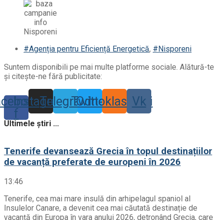
#Agenția pentru Eficiență Energetică
,
#Nisporeni
Suntem disponibili pe mai multe platforme sociale. Alătură-te
și citește-ne fără publicitate:
acebook-
Instagram
Telegram
Twitter
Odnoklassniki
Vk
f
Ultimele știri ...
Tenerife devansează Grecia în topul destinațiilor
de vacanță preferate de europeni în 2026
13:46
Tenerife, cea mai mare insulă din arhipelagul spaniol al
Insulelor Canare, a devenit cea mai căutată destinație de
vacanță din Europa în vara anului 2026, detronând Grecia, care