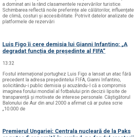
a dominat ani la rând clasamentele rezervărilor turistice.
Schimbarea reflectă noile preferințe ale călătorilor, influențate
de climă, costuri și accesibilitate. Potrivit datelor analizate de
platformele de rezervări
Luis Figo îi cere demisia lui Gianni Infantino: „A
degradat funcția de președinte al FIFA”
13:32
Fostul internațional portughez Luis Figo a lansat un atac fără
precedent la adresa președintelui FIFA, Gianni Infantino,
solicitându-i public demisia și acuzându-l că a compromis
imaginea forului mondial al fotbalului prin decizii lipsite de
transparență și motivate de interese personale. Câștigătorul
Balonului de Aur din anul 2000 a afirmat că ar putea scrie
„10.000 de
Premierul Ungariei: Centrala nucleară de la Paks