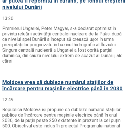
ar putea fi repornită în curând, pe fondul creșterii
nivelului Dunării
13:20
Premierul Ungariei, Peter Magyar, s-a declarat optimist în
privința reluării activității centralei nucleare de la Paks, după
ce nivelul apei Dunării a început să crească ușor în urma
precipitațiilor prognozate în bazinul hidrografic al fluviului.
Singura centrală nucleară a Ungariei a fost oprită parțial
duminică, din cauza nivelului extrem de scăzut al Dunării, ale
cărei
Moldova vrea să dubleze numărul stațiilor de
încărcare pentru mașinile electrice până în 2030
12:49
Republica Moldova își propune să dubleze numărul stațiilor
publice de încărcare pentru mașinile electrice până în anul
2030, de la puțin peste 250 existente în prezent la cel puțin
500. Obiectivul este inclus în proiectul Programului național