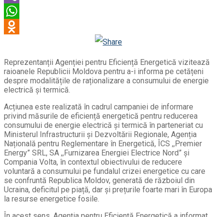
Viber
WhatsApp
Odnoklassniki
Reprezentanții Agenției pentru Eficiență Energetică vizitează
raioanele Republicii Moldova pentru a-i informa pe cetățeni
despre modalitățile de raționalizare a consumului de energie
electrică și termică.
Acțiunea este realizată în cadrul campaniei de informare
privind măsurile de eficiență energetică pentru reducerea
consumului de energie electrică și termică în parteneriat cu
Ministerul Infrastructurii și Dezvoltării Regionale, Agenția
Națională pentru Reglementare în Energetică, ÎCS ,,Premier
Energy” SRL, SA ,,Furnizarea Energiei Electrice Nord” și
Compania Volta, în contextul obiectivului de reducere
voluntară a consumului pe fundalul crizei energetice cu care
se confruntă Republica Moldov, generată de războiul din
Ucraina, deficitul pe piață, dar și prețurile foarte mari în Europa
la resurse energetice fosile.
În acest sens, Agenția pentru Eficiență Energetică a informat