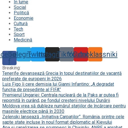
În lume
Social
Politică
Economie
Cultură
Tech
Sport
Medicină
acebook-
Telegram
Twitter
Instagram
Tiktok
Youtube
Odnoklassniki
f
Breaking:
Tenerife devansează Grecia în topul destinațiilor de vacanță
preferate de europeni în 2026
Luis Figo îi cere demisia lui Gianni Infantino: „A degradat
funcția de președinte al FIFA”
Premierul Ungariei: Centrala nucleară de la Paks ar putea fi
repornită în curând, pe fondul creșterii nivelului Dunării
Moldova vrea să dubleze numărul stațiilor de încărcare pentru
mașinile electrice până în 2030
Zelenski lansează „Inițiativa Carpaților”. România, printre cele
șapte state incluse în noul format diplomatic al Kievului
Apa și canalizarea se scumpesc în Chișinău. ANRE a aprobat