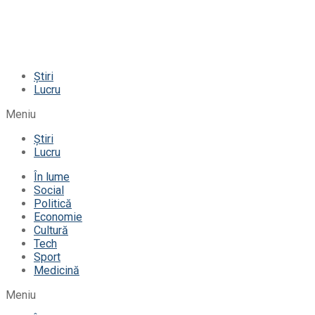
Știri
Lucru
Meniu
Știri
Lucru
În lume
Social
Politică
Economie
Cultură
Tech
Sport
Medicină
Meniu