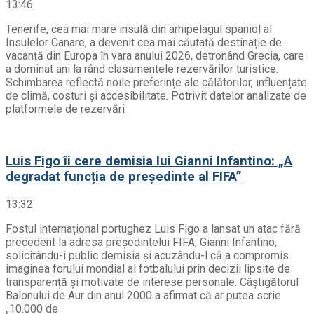
13:46
Tenerife, cea mai mare insulă din arhipelagul spaniol al
Insulelor Canare, a devenit cea mai căutată destinație de
vacanță din Europa în vara anului 2026, detronând Grecia, care
a dominat ani la rând clasamentele rezervărilor turistice.
Schimbarea reflectă noile preferințe ale călătorilor, influențate
de climă, costuri și accesibilitate. Potrivit datelor analizate de
platformele de rezervări
Luis Figo îi cere demisia lui Gianni Infantino: „A
degradat funcția de președinte al FIFA”
13:32
Fostul internațional portughez Luis Figo a lansat un atac fără
precedent la adresa președintelui FIFA, Gianni Infantino,
solicitându-i public demisia și acuzându-l că a compromis
imaginea forului mondial al fotbalului prin decizii lipsite de
transparență și motivate de interese personale. Câștigătorul
Balonului de Aur din anul 2000 a afirmat că ar putea scrie
„10.000 de