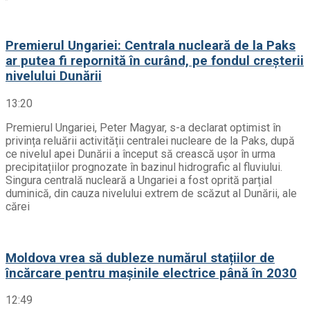
Premierul Ungariei: Centrala nucleară de la Paks
ar putea fi repornită în curând, pe fondul creșterii
nivelului Dunării
13:20
Premierul Ungariei, Peter Magyar, s-a declarat optimist în
privința reluării activității centralei nucleare de la Paks, după
ce nivelul apei Dunării a început să crească ușor în urma
precipitațiilor prognozate în bazinul hidrografic al fluviului.
Singura centrală nucleară a Ungariei a fost oprită parțial
duminică, din cauza nivelului extrem de scăzut al Dunării, ale
cărei
Moldova vrea să dubleze numărul stațiilor de
încărcare pentru mașinile electrice până în 2030
12:49