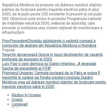
Republica Moldova își propune să dubleze numărul stațiilor
publice de încărcare pentru mașinile electrice până în anul
2030, de la puțin peste 250 existente în prezent la cel puțin
500. Obiectivul este inclus în proiectul Programului național
de mobilitate electrică 2030, elaborat de autorități, care
prevede și instituirea unui sistem național de monitorizare a
infrastructurii
Prev
Precedent
Chișinău găzduiește o ședință comună a
comisiilor de apărare din Republica Moldova și România
Popular:
Tenerife devansează Grecia în topul destinațiilor de vacanță
preferate de europeni în 2026
Luis Figo îi cere demisia lui Gianni Infantino: „A degradat
funcția de președinte al FIFA”
Premierul Ungariei: Centrala nucleară de la Paks ar putea fi
repornită în curând, pe fondul creșterii nivelului Dunării
Moldova vrea să dubleze numărul stațiilor de încărcare pentru
mașinile electrice până în 2030
Război în Ucraina
Crypto
Longread