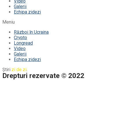
Video
Galerii
Echipa zidezi
Meniu
Război în Ucraina
Crypto
Longread
Video
Galerii
Echipa zidezi
Știri
zi de zi
.
Drepturi rezervate © 2022