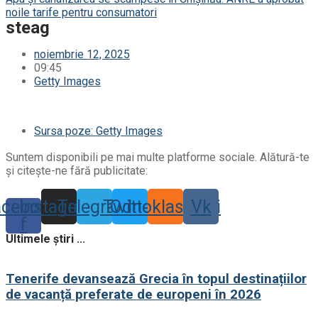
noile tarife pentru consumatori
steag
noiembrie 12, 2025
09:45
Getty Images
Sursa poze: Getty Images
Suntem disponibili pe mai multe platforme sociale. Alătură-te
și citește-ne fără publicitate:
acebook-
Instagram
Telegram
Twitter
Odnoklassniki
Vk
f
Ultimele știri ...
Tenerife devansează Grecia în topul destinațiilor
de vacanță preferate de europeni în 2026