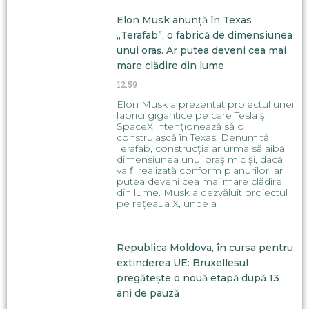
Elon Musk anunță în Texas
„Terafab”, o fabrică de dimensiunea
unui oraș. Ar putea deveni cea mai
mare clădire din lume
12:59
Elon Musk a prezentat proiectul unei
fabrici gigantice pe care Tesla și
SpaceX intenționează să o
construiască în Texas. Denumită
Terafab, construcția ar urma să aibă
dimensiunea unui oraș mic și, dacă
va fi realizată conform planurilor, ar
putea deveni cea mai mare clădire
din lume. Musk a dezvăluit proiectul
pe rețeaua X, unde a
Republica Moldova, în cursa pentru
extinderea UE: Bruxellesul
pregătește o nouă etapă după 13
ani de pauză