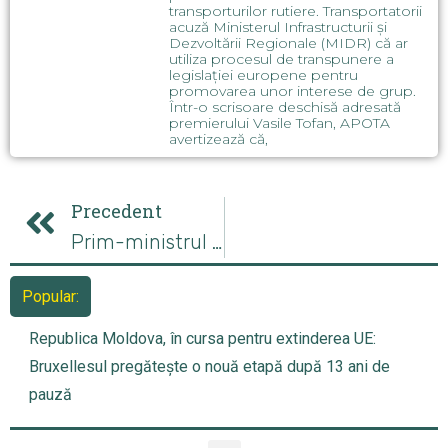
transporturilor rutiere. Transportatorii
acuză Ministerul Infrastructurii și
Dezvoltării Regionale (MIDR) că ar
utiliza procesul de transpunere a
legislației europene pentru
promovarea unor interese de grup.
Într-o scrisoare deschisă adresată
premierului Vasile Tofan, APOTA
avertizează că,
Precedent
Prim-ministrul Slovaciei, Robert Fico, va transmite mesajele lui Putin lui Zelenskyy
Popular:
Republica Moldova, în cursa pentru extinderea UE:
Bruxellesul pregătește o nouă etapă după 13 ani de
pauză