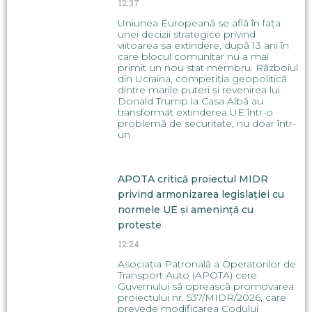
12:37
Uniunea Europeană se află în fața
unei decizii strategice privind
viitoarea sa extindere, după 13 ani în
care blocul comunitar nu a mai
primit un nou stat membru. Războiul
din Ucraina, competiția geopolitică
dintre marile puteri și revenirea lui
Donald Trump la Casa Albă au
transformat extinderea UE într-o
problemă de securitate, nu doar într-
un
APOTA critică proiectul MIDR
privind armonizarea legislației cu
normele UE și amenință cu
proteste
12:24
Asociația Patronală a Operatorilor de
Transport Auto (APOTA) cere
Guvernului să oprească promovarea
proiectului nr. 537/MIDR/2026, care
prevede modificarea Codului