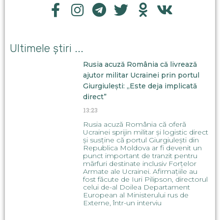
Ultimele știri ...
Rusia acuză România că livrează
ajutor militar Ucrainei prin portul
Giurgiulești: „Este deja implicată
direct”
13:23
Rusia acuză România că oferă
Ucrainei sprijin militar și logistic direct
și susține că portul Giurgiulești din
Republica Moldova ar fi devenit un
punct important de tranzit pentru
mărfuri destinate inclusiv Forțelor
Armate ale Ucrainei. Afirmațiile au
fost făcute de Iuri Pilipson, directorul
celui de-al Doilea Departament
European al Ministerului rus de
Externe, într-un interviu