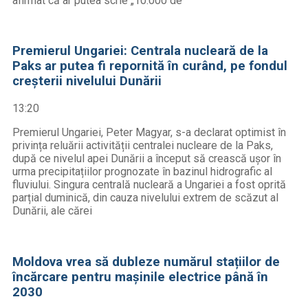
afirmat că ar putea scrie „10.000 de
Premierul Ungariei: Centrala nucleară de la
Paks ar putea fi repornită în curând, pe fondul
creșterii nivelului Dunării
13:20
Premierul Ungariei, Peter Magyar, s-a declarat optimist în
privința reluării activității centralei nucleare de la Paks,
după ce nivelul apei Dunării a început să crească ușor în
urma precipitațiilor prognozate în bazinul hidrografic al
fluviului. Singura centrală nucleară a Ungariei a fost oprită
parțial duminică, din cauza nivelului extrem de scăzut al
Dunării, ale cărei
Moldova vrea să dubleze numărul stațiilor de
încărcare pentru mașinile electrice până în
2030