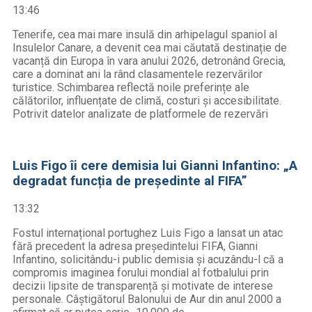
13:46
Tenerife, cea mai mare insulă din arhipelagul spaniol al
Insulelor Canare, a devenit cea mai căutată destinație de
vacanță din Europa în vara anului 2026, detronând Grecia,
care a dominat ani la rând clasamentele rezervărilor
turistice. Schimbarea reflectă noile preferințe ale
călătorilor, influențate de climă, costuri și accesibilitate.
Potrivit datelor analizate de platformele de rezervări
Luis Figo îi cere demisia lui Gianni Infantino: „A
degradat funcția de președinte al FIFA”
13:32
Fostul internațional portughez Luis Figo a lansat un atac
fără precedent la adresa președintelui FIFA, Gianni
Infantino, solicitându-i public demisia și acuzându-l că a
compromis imaginea forului mondial al fotbalului prin
decizii lipsite de transparență și motivate de interese
personale. Câștigătorul Balonului de Aur din anul 2000 a