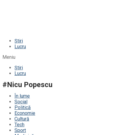
Știri
Lucru
Meniu
Știri
Lucru
#Nicu Popescu
În lume
Social
Politică
Economie
Cultură
Tech
Sport