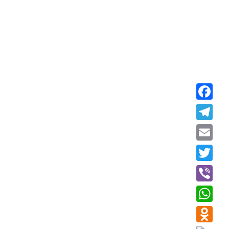
Faceboo
Telegra
Email
Twitter
Viber
WhatsAp