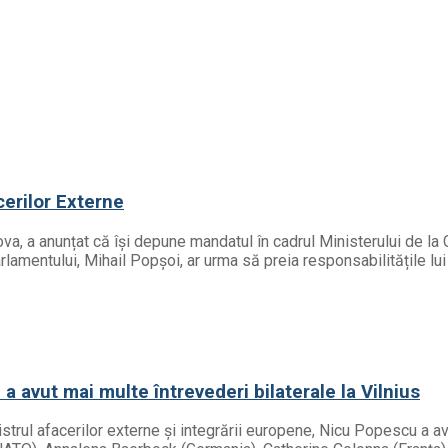
cerilor Externe
ova, a anunțat că își depune mandatul în cadrul Ministerului de la
rlamentului, Mihail Popșoi, ar urma să preia responsabilitățile 
 avut mai multe întrevederi bilaterale la Vilnius
strul afacerilor externe și integrării europene, Nicu Popescu a avu