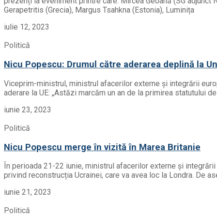
prezenți la eveniment printre care: Mircea Geoană (SG adjunct N
Gerapetritis (Grecia), Margus Tsahkna (Estonia), Luminița
iulie 12, 2023
Politică
Nicu Popescu: Drumul către aderarea deplină la Un
Viceprim-ministrul, ministrul afacerilor externe și integrării eu
aderare la UE: „Astăzi marcăm un an de la primirea statutului d
iunie 23, 2023
Politică
Nicu Popescu merge în vizită în Marea Britanie
În perioada 21-22 iunie, ministrul afacerilor externe și integrăr
privind reconstrucția Ucrainei, care va avea loc la Londra. De a
iunie 21, 2023
Politică