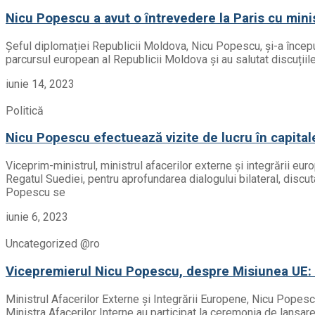
Nicu Popescu a avut o întrevedere la Paris cu mini
Șeful diplomației Republicii Moldova, Nicu Popescu, și-a început 
parcursul european al Republicii Moldova și au salutat discuții
iunie 14, 2023
Politică
Nicu Popescu efectuează vizite de lucru în capitale
Viceprim-ministrul, ministrul afacerilor externe și integrării e
Regatul Suediei, pentru aprofundarea dialogului bilateral, discut
Popescu se
iunie 6, 2023
Uncategorized @ro
Vicepremierul Nicu Popescu, despre Misiunea UE: V
Ministrul Afacerilor Externe și Integrării Europene, Nicu Popesc
Ministra Afacerilor Interne au participat la ceremonia de lansar