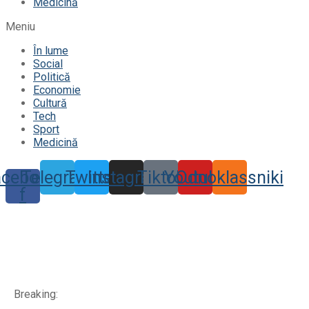
Medicină
Meniu
În lume
Social
Politică
Economie
Cultură
Tech
Sport
Medicină
acebook-
Telegram
Twitter
Instagram
Tiktok
Youtube
Odnoklassniki
f
Breaking: