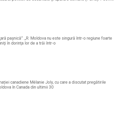
ţară paşnică”. „R. Moldova nu este singură într-o regiune foarte
ţi în dorinţa lor de a trăi într-o
ației canadiene Mélanie Joly, cu care a discutat pregătirile
oldova în Canada din ultimii 30