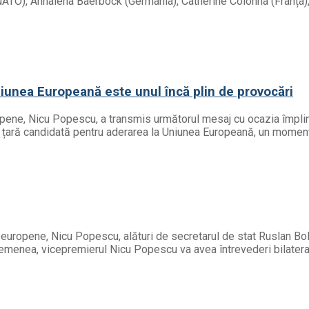
ATO), Annalena Baerbock (Germania), Catherine Colonna (Franța), 
iunea Europeană este unul încă plin de provocări
ropene, Nicu Popescu, a transmis următorul mesaj cu ocazia împlini
e țară candidată pentru aderarea la Uniunea Europeană, un moment
ii europene, Nicu Popescu, alături de secretarul de stat Ruslan Bo
semenea, vicepremierul Nicu Popescu va avea întrevederi bilateral