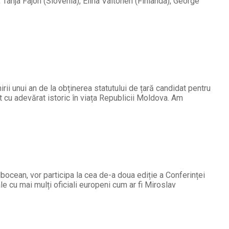
Tanja Fajon (Slovenia), Elina Valtonen (Finlanda), George
rii unui an de la obținerea statutului de țară candidat pentru
 cu adevărat istoric în viața Republicii Moldova. Am
lbocean, vor participa la cea de-a doua ediție a Conferinței
e cu mai mulți oficiali europeni cum ar fi Miroslav