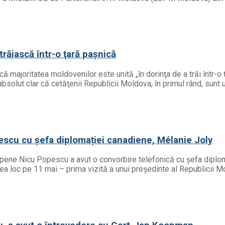
răiască într-o ţară paşnică
majoritatea moldovenilor este unită „în dorinţa de a trăi într-o 
absolut clar că cetăţenii Republicii Moldova, în primul rând, sunt uni
escu cu șefa diplomației canadiene, Mélanie Joly
uropene Nicu Popescu a avut o convorbire telefonică cu șefa diplom
vea loc pe 11 mai – prima vizită a unui președinte al Republicii M