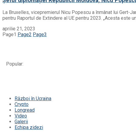
Șeful diplomației Republicii Moldova, Nicu Popesc
La Bruxelles, vicepremierul Nicu Popescu a înmânat lui Gert-Jan
pentru Raportul de Extindere al UE pentru 2023. „Acesta este un 
aprilie 21, 2023
Page
1
Page
2
Page
3
Popular:
Război în Ucraina
Crypto
Longread
Video
Galerii
Echipa zidezi