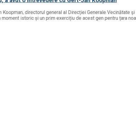
u, a avut o întrevedere cu Gert-Jan Koopman
 Koopman, directorul general al Direcției Generale Vecinătate și 
moment istoric și un prim exercițiu de acest gen pentru țara noast