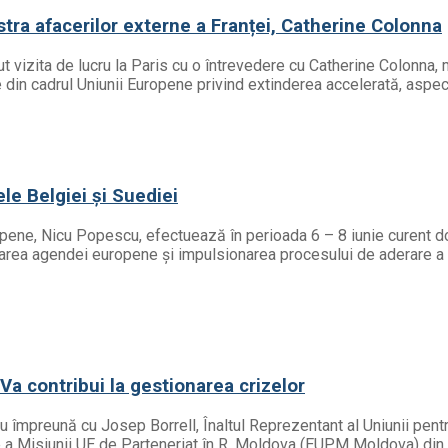
stra afacerilor externe a Franței, Catherine Colonna
vizita de lucru la Paris cu o întrevedere cu Catherine Colonna, mi
le din cadrul Uniunii Europene privind extinderea accelerată, aspe
le Belgiei și Suediei
uropene, Nicu Popescu, efectuează în perioada 6 – 8 iunie curent do
area agendei europene și impulsionarea procesului de aderare a țări
a contribui la gestionarea crizelor
u împreună cu Josep Borrell, Înaltul Reprezentant al Uniunii pent
e a Misiunii UE de Parteneriat în R. Moldova (EUPM Moldova) din c