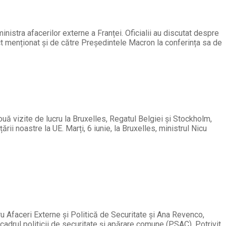
nistra afacerilor externe a Franței. Oficialii au discutat despre
ct menționat și de către Președintele Macron la conferința sa de
uă vizite de lucru la Bruxelles, Regatul Belgiei și Stockholm,
i noastre la UE. Marți, 6 iunie, la Bruxelles, ministrul Nicu
ru Afaceri Externe și Politică de Securitate și Ana Revenco,
adrul politicii de securitate și apărare comune (PSAC). Potrivit