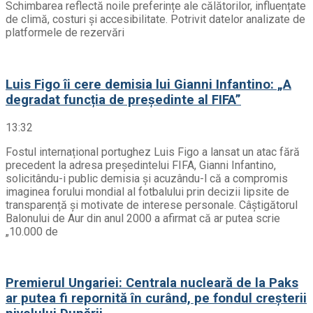
Schimbarea reflectă noile preferințe ale călătorilor, influențate
de climă, costuri și accesibilitate. Potrivit datelor analizate de
platformele de rezervări
Luis Figo îi cere demisia lui Gianni Infantino: „A
degradat funcția de președinte al FIFA”
13:32
Fostul internațional portughez Luis Figo a lansat un atac fără
precedent la adresa președintelui FIFA, Gianni Infantino,
solicitându-i public demisia și acuzându-l că a compromis
imaginea forului mondial al fotbalului prin decizii lipsite de
transparență și motivate de interese personale. Câștigătorul
Balonului de Aur din anul 2000 a afirmat că ar putea scrie
„10.000 de
Premierul Ungariei: Centrala nucleară de la Paks
ar putea fi repornită în curând, pe fondul creșterii