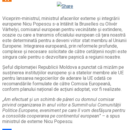
Odnoklassniki
Viceprim-ministrul, ministrul afacerilor externe și integrării
europene Nicu Popescu s-a întâlnit la Bruxelles cu Olivér
Várhelyi, comisarul european pentru vecinătate și extindere,
ocazie cu care a transmis oficialului european că țara noastră
este determinată pentru a deveni viitor stat membru al Uniunii
Europene. Integrarea europeană, prin reformele profunde,
complexe și necesare solicitate de către cetățenii noștri este
singura cale pentru o dezvoltare pașnică a regiunii noastre.
Șeful diplomației Republicii Moldova a punctat că mizăm pe
susținerea instituțiilor europene și a statelor membre ale UE
pentru lansarea negocierilor de aderare la UE odată ce
recomandările formulate de către Comisia Europeană,
conform planului național de acțiuni adoptat, vor fi realizate.
„
Am efectuat și un schimb de păreri cu domnul comisar
privind organizarea în anul viitor a Summit-ului Comunității
Politice Europene, eveniment pe care îl vom desfășura pentru
a consolida cooperarea pe continentul european
” – a spus
ministrul de externe Nicu Popescu.