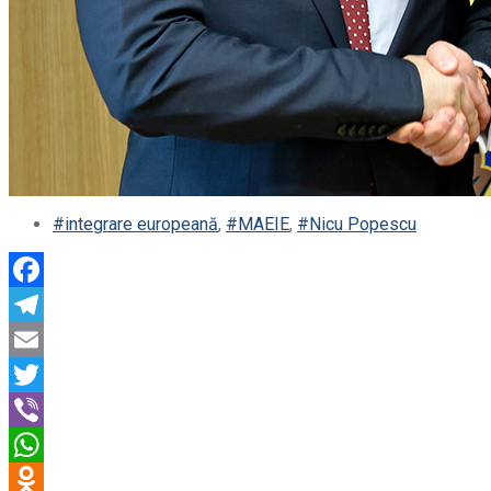
#integrare europeană
,
#MAEIE
,
#Nicu Popescu
Facebook
Telegram
Email
Twitter
Viber
WhatsApp