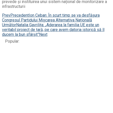
prevede și instituirea unui sistem național de monitorizare a
infrastructurii
Prev
Precedent
Ion Ceban: În scurt timp se va desfășura
Congresul Partidului Mișcarea Alternativa Națională
Următor
Natalia Gavrilița: „Aderarea la familia UE este un
veritabil proiect de țară, pe care avem datoria istorică să îl
ducem la bun sfârșit”
Next
Popular: