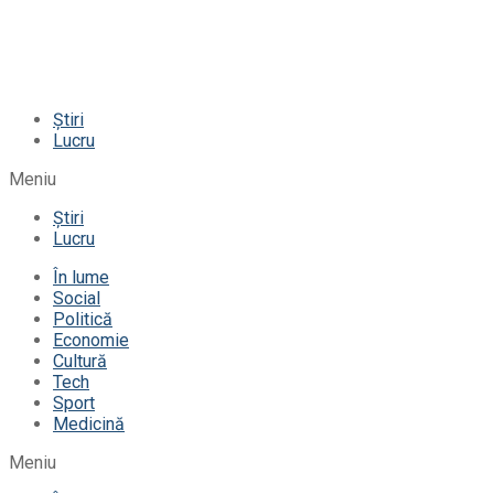
Știri
Lucru
Meniu
Știri
Lucru
În lume
Social
Politică
Economie
Cultură
Tech
Sport
Medicină
Meniu