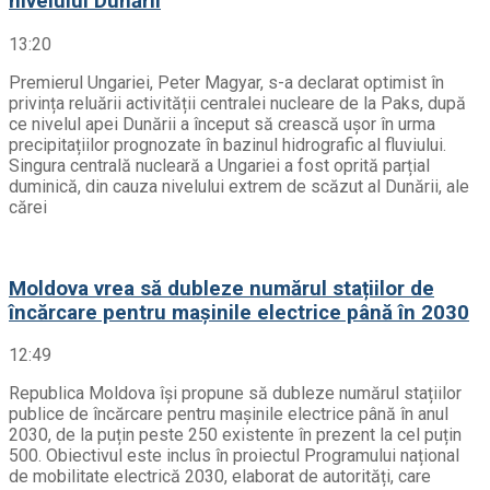
nivelului Dunării
13:20
Premierul Ungariei, Peter Magyar, s-a declarat optimist în
privința reluării activității centralei nucleare de la Paks, după
ce nivelul apei Dunării a început să crească ușor în urma
precipitațiilor prognozate în bazinul hidrografic al fluviului.
Singura centrală nucleară a Ungariei a fost oprită parțial
duminică, din cauza nivelului extrem de scăzut al Dunării, ale
cărei
Moldova vrea să dubleze numărul stațiilor de
încărcare pentru mașinile electrice până în 2030
12:49
Republica Moldova își propune să dubleze numărul stațiilor
publice de încărcare pentru mașinile electrice până în anul
2030, de la puțin peste 250 existente în prezent la cel puțin
500. Obiectivul este inclus în proiectul Programului național
de mobilitate electrică 2030, elaborat de autorități, care