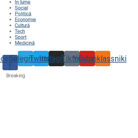
În lume
Social
Politică
Economie
Cultură
Tech
Sport
Medicină
acebook-
Telegram
Twitter
Instagram
Tiktok
Youtube
Odnoklassniki
f
Breaking: