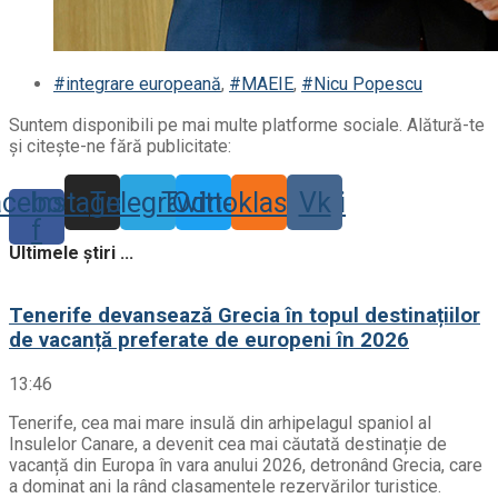
#integrare europeană
,
#MAEIE
,
#Nicu Popescu
Suntem disponibili pe mai multe platforme sociale. Alătură-te
și citește-ne fără publicitate:
acebook-
Instagram
Telegram
Twitter
Odnoklassniki
Vk
f
Ultimele știri ...
Tenerife devansează Grecia în topul destinațiilor
de vacanță preferate de europeni în 2026
13:46
Tenerife, cea mai mare insulă din arhipelagul spaniol al
Insulelor Canare, a devenit cea mai căutată destinație de
vacanță din Europa în vara anului 2026, detronând Grecia, care
a dominat ani la rând clasamentele rezervărilor turistice.