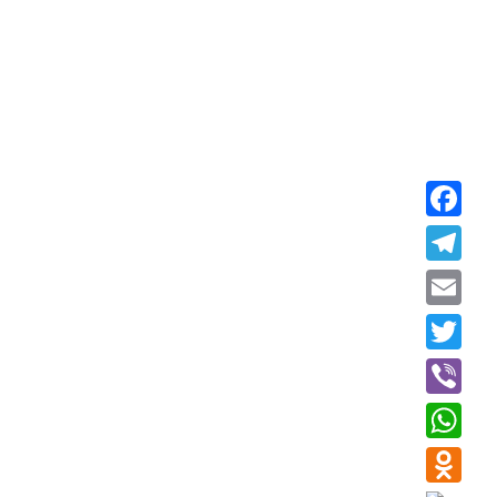
Faceboo
Telegra
Email
Twitter
Viber
WhatsAp