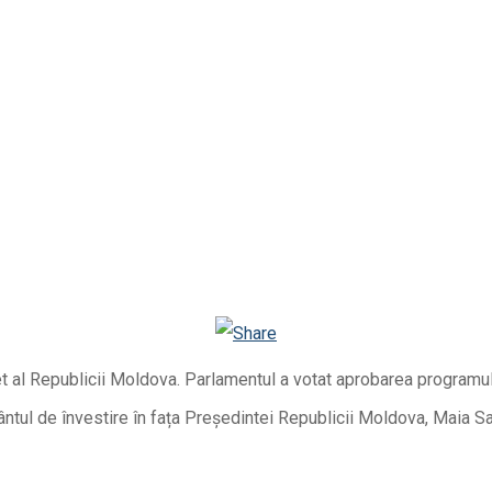
Facebook
Telegram
Email
Twitter
Viber
WhatsApp
Odnoklassniki
t al Republicii Moldova. Parlamentul a votat aprobarea programulu
ntul de învestire în fața Președintei Republicii Moldova, Maia S