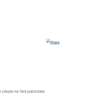
Telegram
Email
Twitter
Viber
WhatsApp
Odnoklassniki
 citește-ne fără publicitate: