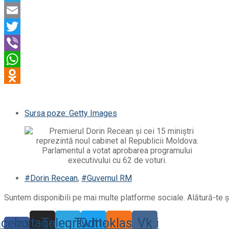
Sursa poze: Getty Images
#Dorin Recean
,
#Guvernul RM
Suntem disponibili pe mai multe platforme sociale. Alătură-te și
acebook-
Instagram
Telegram
Twitter
Odnoklassniki
Vk