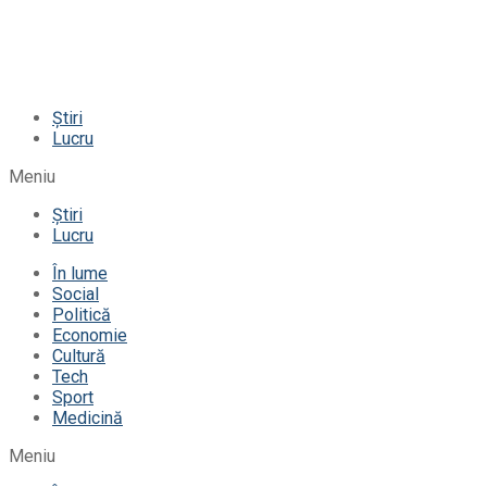
Știri
Lucru
Meniu
Știri
Lucru
În lume
Social
Politică
Economie
Cultură
Tech
Sport
Medicină
Meniu