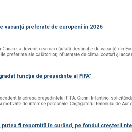
de vacanță preferate de europeni în 2026
or Canare, a devenit cea mai căutată destinație de vacanță din Eur
e preferințe ale călătorilor, influențate de climă, costuri și acces
egradat funcția de președinte al FIFA”
precedent la adresa președintelui FIFA, Gianni Infantino, solicitâ
ă și motivate de interese personale. Câștigătorul Balonului de Aur 
putea fi repornită în curând, pe fondul creșterii niv