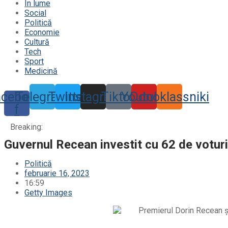
În lume
Social
Politică
Economie
Cultură
Tech
Sport
Medicină
acebook-
Telegram
Twitter
Instagram
Tiktok
Youtube
Odnoklassniki
f
Breaking:
Guvernul Recean investit cu 62 de voturi
Politică
februarie 16, 2023
16:59
Getty Images