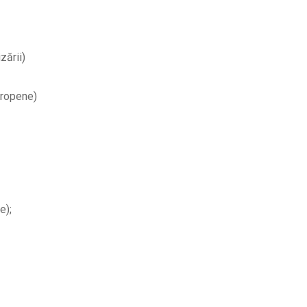
zării)
uropene)
e);
Facebook