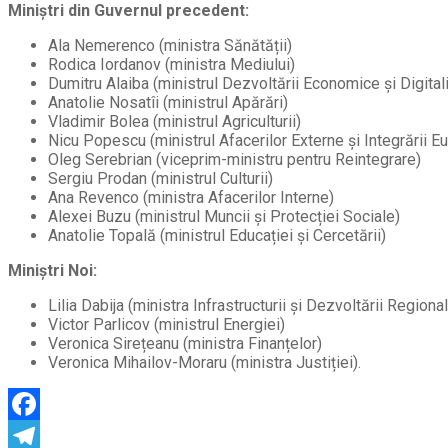
Miniștri din Guvernul precedent:
Ala Nemerenco (ministra Sănătății)
Rodica Iordanov (ministra Mediului)
Dumitru Alaiba (ministrul Dezvoltării Economice și Digitali
Anatolie Nosatîi (ministrul Apărări)
Vladimir Bolea (ministrul Agriculturii)
Nicu Popescu (ministrul Afacerilor Externe și Integrării E
Oleg Serebrian (viceprim-ministru pentru Reintegrare)
Sergiu Prodan (ministrul Culturii)
Ana Revenco (ministra Afacerilor Interne)
Alexei Buzu (ministrul Muncii și Protecției Sociale)
Anatolie Topală (ministrul Educației și Cercetării)
Miniștri Noi:
Lilia Dabija (ministra Infrastructurii și Dezvoltării Regional
Victor Parlicov (ministrul Energiei)
Veronica Sirețeanu (ministra Finanțelor)
Veronica Mihailov-Moraru (ministra Justiției).