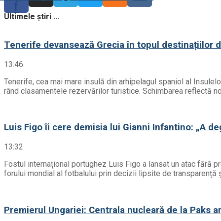
f
Ultimele știri ...
Tenerife devansează Grecia în topul destinațiilor 
13:46
Tenerife, cea mai mare insulă din arhipelagul spaniol al Insulel
rând clasamentele rezervărilor turistice. Schimbarea reflectă noil
Luis Figo îi cere demisia lui Gianni Infantino: „A d
13:32
Fostul internațional portughez Luis Figo a lansat un atac fără 
forului mondial al fotbalului prin decizii lipsite de transparenț
Premierul Ungariei: Centrala nucleară de la Paks ar 