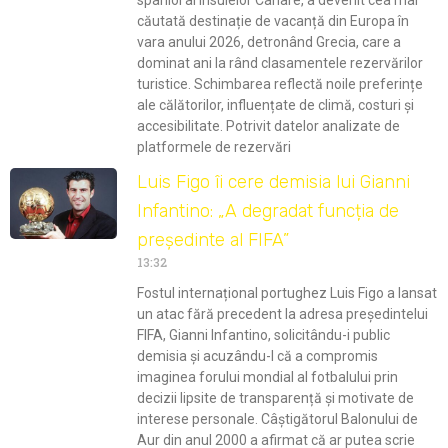
căutată destinație de vacanță din Europa în
vara anului 2026, detronând Grecia, care a
dominat ani la rând clasamentele rezervărilor
turistice. Schimbarea reflectă noile preferințe
ale călătorilor, influențate de climă, costuri și
accesibilitate. Potrivit datelor analizate de
platformele de rezervări
Luis Figo îi cere demisia lui Gianni
Infantino: „A degradat funcția de
președinte al FIFA”
13:32
Fostul internațional portughez Luis Figo a lansat
un atac fără precedent la adresa președintelui
FIFA, Gianni Infantino, solicitându-i public
demisia și acuzându-l că a compromis
imaginea forului mondial al fotbalului prin
decizii lipsite de transparență și motivate de
interese personale. Câștigătorul Balonului de
Aur din anul 2000 a afirmat că ar putea scrie