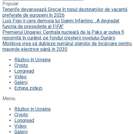
Popular:
Tenerife devansează Grecia în topul destinațiilor de vacanță
preferate de europeni în 2026
Luis Figo îi cere demisia lui Gianni Infantino: „A degradat
funcția de președinte al FIFA”
Premierul Ungariei: Centrala nucleară de la Paks ar putea fi
repornită în curând, pe fondul creșterii nivelului Dunării
Moldova vrea să dubleze numărul stațiilor de încărcare pentru
mașinile electrice până în 2030
Război în Ucraina
Crypto
Longread
Video
Galerii
Echipa zidezi
Meniu
Război în Ucraina
Crypto
Longread
Video
Galerii