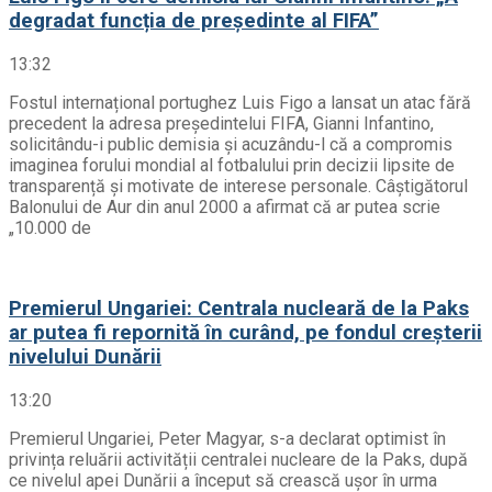
degradat funcția de președinte al FIFA”
13:32
Fostul internațional portughez Luis Figo a lansat un atac fără
precedent la adresa președintelui FIFA, Gianni Infantino,
solicitându-i public demisia și acuzându-l că a compromis
imaginea forului mondial al fotbalului prin decizii lipsite de
transparență și motivate de interese personale. Câștigătorul
Balonului de Aur din anul 2000 a afirmat că ar putea scrie
„10.000 de
Premierul Ungariei: Centrala nucleară de la Paks
ar putea fi repornită în curând, pe fondul creșterii
nivelului Dunării
13:20
Premierul Ungariei, Peter Magyar, s-a declarat optimist în
privința reluării activității centralei nucleare de la Paks, după
ce nivelul apei Dunării a început să crească ușor în urma