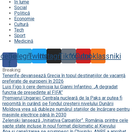
În lume
Social
Politică
Economie
Cultură
Tech
Sport
Medicină
acebook-
Telegram
Twitter
Instagram
Tiktok
Youtube
Odnoklassniki
f
Breaking:
Tenerife devansează Grecia în topul destinațiilor de vacanță
preferate de europeni în 2026
Luis Figo îi cere demisia lui Gianni Infantino: „A degradat
funcția de președinte al FIFA”
Premierul Ungariei: Centrala nucleară de la Paks ar putea fi
repornită în curând, pe fondul creșterii nivelului Dunării
Moldova vrea să dubleze numărul stațiilor de încărcare pentru
mașinile electrice până în 2030
Zelenski lansează „Inițiativa Carpaților”. România, printre cele
șapte state incluse în noul format diplomatic al Kievului
Apa și canalizarea se scumpesc în Chișinău. ANRE a aprobat