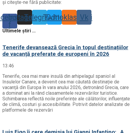
și citește-ne fără publicitate:
acebook-
Instagram
Telegram
Twitter
Odnoklassniki
Vk
f
Ultimele știri ...
Tenerife devansează Grecia în topul destinațiilor
de vacanță preferate de europeni în 2026
13:46
Tenerife, cea mai mare insulă din arhipelagul spaniol al
Insulelor Canare, a devenit cea mai căutată destinație de
vacanță din Europa în vara anului 2026, detronând Grecia, care
a dominat ani la rând clasamentele rezervărilor turistice.
Schimbarea reflectă noile preferințe ale călătorilor, influențate
de climă, costuri și accesibilitate. Potrivit datelor analizate de
platformele de rezervări
Luis Figo îi cere demisia lui Gianni Infantino: „A