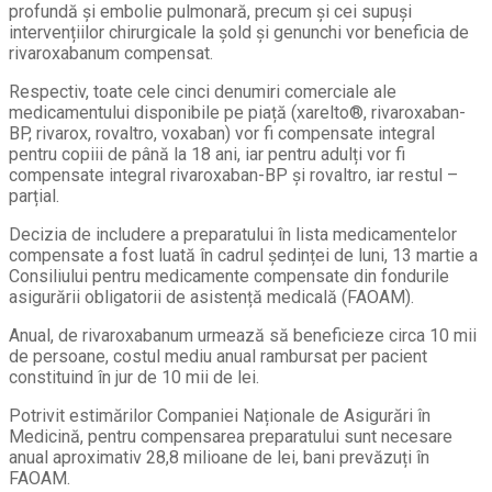
profundă și embolie pulmonară, precum și cei supuși
intervențiilor chirurgicale la șold și genunchi vor beneficia de
rivaroxabanum compensat.
Respectiv, toate cele cinci denumiri comerciale ale
medicamentului disponibile pe piață (xarelto®, rivaroxaban-
BP, rivarox, rovaltro, voxaban) vor fi compensate integral
pentru copiii de până la 18 ani, iar pentru adulți vor fi
compensate integral rivaroxaban-BP și rovaltro, iar restul –
parțial.
Decizia de includere a preparatului în lista medicamentelor
compensate a fost luată în cadrul ședinței de luni, 13 martie a
Consiliului pentru medicamente compensate din fondurile
asigurării obligatorii de asistență medicală (FAOAM).
Anual, de rivaroxabanum urmează să beneficieze circa 10 mii
de persoane, costul mediu anual rambursat per pacient
constituind în jur de 10 mii de lei.
Potrivit estimărilor Companiei Naționale de Asigurări în
Medicină, pentru compensarea preparatului sunt necesare
anual aproximativ 28,8 milioane de lei, bani prevăzuți în
FAOAM.