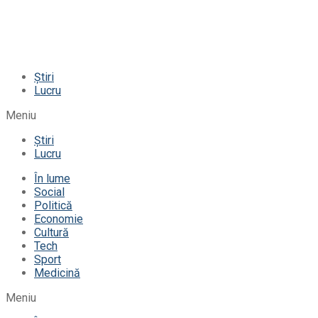
Știri
Lucru
Meniu
Știri
Lucru
În lume
Social
Politică
Economie
Cultură
Tech
Sport
Medicină
Meniu