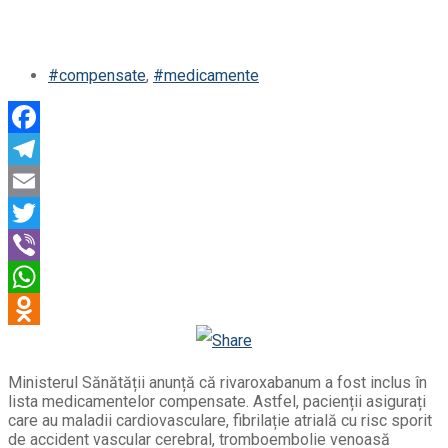
#compensate
,
#medicamente
Facebook
Telegram
Email
Twitter
Viber
WhatsApp
Odnoklassniki
Ministerul Sănătății anunță că rivaroxabanum a fost inclus în
lista medicamentelor compensate. Astfel, pacienții asigurați
care au maladii cardiovasculare, fibrilație atrială cu risc sporit
de accident vascular cerebral, tromboembolie venoasă