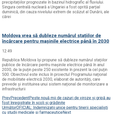
precipitațiilor prognozate în bazinul hidrografic al fluviului.
Singura centrală nucleară a Ungariei a fost oprită parțial
duminică, din cauza nivelului extrem de scăzut al Dunării, ale
cărei
Moldova vrea să dubleze numărul stațiilor de
încărcare pentru mașinile electrice până în 2030
12:49
Republica Moldova își propune să dubleze numărul stațiilor
publice de încărcare pentru mașinile electrice până în anul
2030, de la puțin peste 250 existente în prezent la cel puțin
500. Obiectivul este inclus în proiectul Programului național
de mobilitate electrică 2030, elaborat de autorități, care
prevede și instituirea unui sistem național de monitorizare a
infrastructurii
Prev
Precedent
Peste nouă mii de cazuri de viroze și gripă au
fost înregistrate în școli și grădinițe
Următor
OFICIAL: Indemnizații unice pentru tinerii specialiști
cu studii medicale și farmaceutice
Next