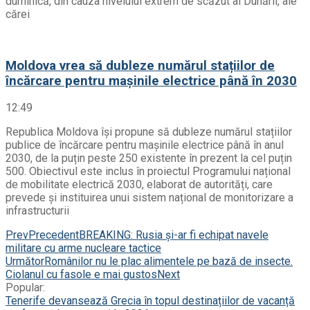
duminică, din cauza nivelului extrem de scăzut al Dunării, ale
cărei
Moldova vrea să dubleze numărul stațiilor de
încărcare pentru mașinile electrice până în 2030
12:49
Republica Moldova își propune să dubleze numărul stațiilor
publice de încărcare pentru mașinile electrice până în anul
2030, de la puțin peste 250 existente în prezent la cel puțin
500. Obiectivul este inclus în proiectul Programului național
de mobilitate electrică 2030, elaborat de autorități, care
prevede și instituirea unui sistem național de monitorizare a
infrastructurii
Prev
Precedent
BREAKING: Rusia și-ar fi echipat navele
militare cu arme nucleare tactice
Următor
Românilor nu le plac alimentele pe bază de insecte.
Ciolanul cu fasole e mai gustos
Next
Popular:
Tenerife devansează Grecia în topul destinațiilor de vacanță