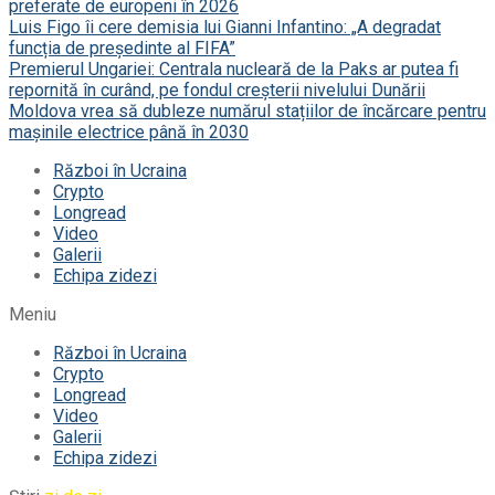
preferate de europeni în 2026
Luis Figo îi cere demisia lui Gianni Infantino: „A degradat
funcția de președinte al FIFA”
Premierul Ungariei: Centrala nucleară de la Paks ar putea fi
repornită în curând, pe fondul creșterii nivelului Dunării
Moldova vrea să dubleze numărul stațiilor de încărcare pentru
mașinile electrice până în 2030
Război în Ucraina
Crypto
Longread
Video
Galerii
Echipa zidezi
Meniu
Război în Ucraina
Crypto
Longread
Video
Galerii
Echipa zidezi