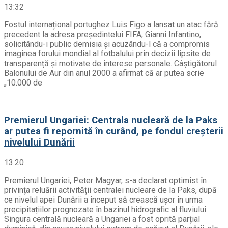
13:32
Fostul internațional portughez Luis Figo a lansat un atac fără
precedent la adresa președintelui FIFA, Gianni Infantino,
solicitându-i public demisia și acuzându-l că a compromis
imaginea forului mondial al fotbalului prin decizii lipsite de
transparență și motivate de interese personale. Câștigătorul
Balonului de Aur din anul 2000 a afirmat că ar putea scrie
„10.000 de
Premierul Ungariei: Centrala nucleară de la Paks
ar putea fi repornită în curând, pe fondul creșterii
nivelului Dunării
13:20
Premierul Ungariei, Peter Magyar, s-a declarat optimist în
privința reluării activității centralei nucleare de la Paks, după
ce nivelul apei Dunării a început să crească ușor în urma
precipitațiilor prognozate în bazinul hidrografic al fluviului.
Singura centrală nucleară a Ungariei a fost oprită parțial