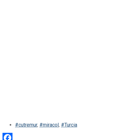
#cutremur
,
#miracol
,
#Turcia