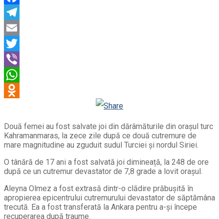
Facebook
Telegram
Email
Twitter
Viber
WhatsApp
Odnoklassniki
Două femei au fost salvate joi din dărâmăturile din orașul turc
Kahramanmaras, la zece zile după ce două cutremure de
mare magnitudine au zguduit sudul Turciei și nordul Siriei.
O tânără de 17 ani a fost salvată joi dimineață, la 248 de ore
după ce un cutremur devastator de 7,8 grade a lovit orașul.
Aleyna Olmez a fost extrasă dintr-o clădire prăbușită în
apropierea epicentrului cutremurului devastator de săptămâna
trecută. Ea a fost transferată la Ankara pentru a-și începe
recuperarea după traume.