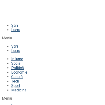
Știri
Lucru
Meniu
Știri
Lucru
În lume
Social
Politică
Economie
Cultură
Tech
Sport
Medicină
Meniu