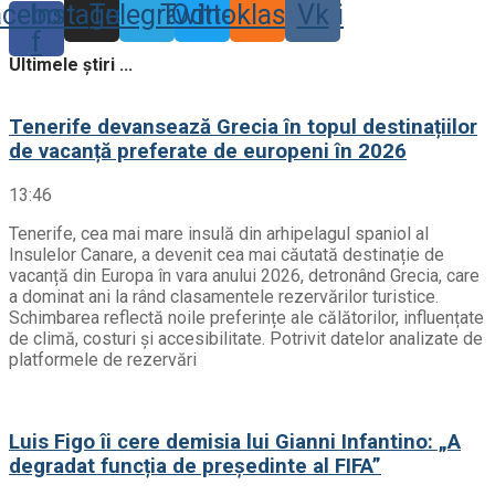
acebook-
Instagram
Telegram
Twitter
Odnoklassniki
Vk
f
Ultimele știri ...
Tenerife devansează Grecia în topul destinațiilor
de vacanță preferate de europeni în 2026
13:46
Tenerife, cea mai mare insulă din arhipelagul spaniol al
Insulelor Canare, a devenit cea mai căutată destinație de
vacanță din Europa în vara anului 2026, detronând Grecia, care
a dominat ani la rând clasamentele rezervărilor turistice.
Schimbarea reflectă noile preferințe ale călătorilor, influențate
de climă, costuri și accesibilitate. Potrivit datelor analizate de
platformele de rezervări
Luis Figo îi cere demisia lui Gianni Infantino: „A
degradat funcția de președinte al FIFA”