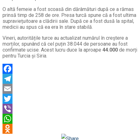
O altă femeie a fost scoasă din dărâmături după ce a rămas
prinsă timp de 258 de ore. Presa turcă spune că a fost ultima
supraviețuitoare a clădirii sale. După ce a fost dusă la spital,
medicii au spus că ea era în stare stabilă.
Vineri, autoritățile turce au actualizat numărul în creștere a
morților, spunând că cel puțin 38.044 de persoane au fost
confirmate ucise. Acest lucru duce la aproape
44.000
de morți
pentru Turcia și Siria.
Facebook
Telegram
Email
Twitter
Viber
WhatsApp
Odnoklassniki