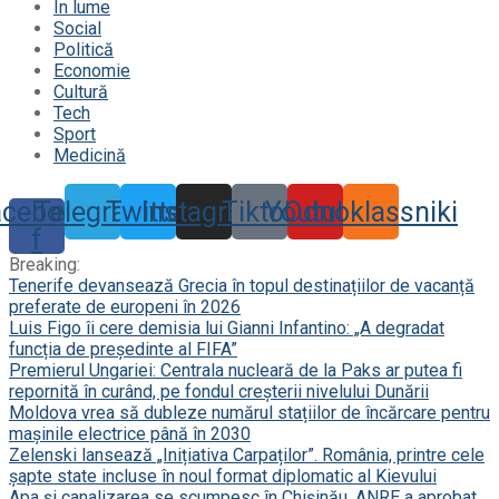
În lume
Social
Politică
Economie
Cultură
Tech
Sport
Medicină
acebook-
Telegram
Twitter
Instagram
Tiktok
Youtube
Odnoklassniki
f
Breaking:
Tenerife devansează Grecia în topul destinațiilor de vacanță
preferate de europeni în 2026
Luis Figo îi cere demisia lui Gianni Infantino: „A degradat
funcția de președinte al FIFA”
Premierul Ungariei: Centrala nucleară de la Paks ar putea fi
repornită în curând, pe fondul creșterii nivelului Dunării
Moldova vrea să dubleze numărul stațiilor de încărcare pentru
mașinile electrice până în 2030
Zelenski lansează „Inițiativa Carpaților”. România, printre cele
șapte state incluse în noul format diplomatic al Kievului
Apa și canalizarea se scumpesc în Chișinău. ANRE a aprobat