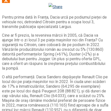
Odnoklassniki
Pentru prima dată în Franța, Dacia urcă pe podiumul pieței de
vehicule noi, detronând Citroën pentru a ocupa locul 3,
transmite publicația specializată Largus.
Cine ar fi prezis, la revenirea mărcii în 2005, că Dacia va
ajunge într-o zi locul 3 pe piața mașinilor noi din Franța? Cu
siguranță nu Citroën, care coboară de pe podium în 2022.
Vânzările producătorului român au crescut cu 5% (130.860)
datorită performanțelor Spring (+61%), Duster (+2%) și a
debutului bun pentru Jogger. Un plus și pentru oferta GPL,
care a oferit un răspuns la creșterea prețului combustibilului
la pompă.
O altă performanță: Dacia Sandero depășește Renault Clio pe
locul doi pe piața mașinilor noi în 2022. În ciuda unei scăderi
de 17% a înmatriculărilor, Sandero (64.295 de exemplare)
este pe locul doi după Peugeot 208 (88.821), și dă dureri de
cap vărului său, Renault Clio (64.033), care a scăzut cu 25%.
Mașina de oraș rămâne modelul preferat de persoane fizice
în 2022, marca românească (110.165) fiind aproape de a sufla
primul loc mărcii Renault (110.952), cu o diferență de doar