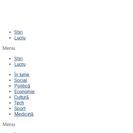
Știri
Lucru
Meniu
Știri
Lucru
În lume
Social
Politică
Economie
Cultură
Tech
Sport
Medicină
Meniu