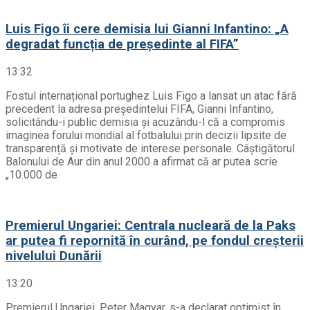
Luis Figo îi cere demisia lui Gianni Infantino: „A
degradat funcția de președinte al FIFA”
13:32
Fostul internațional portughez Luis Figo a lansat un atac fără
precedent la adresa președintelui FIFA, Gianni Infantino,
solicitându-i public demisia și acuzându-l că a compromis
imaginea forului mondial al fotbalului prin decizii lipsite de
transparență și motivate de interese personale. Câștigătorul
Balonului de Aur din anul 2000 a afirmat că ar putea scrie
„10.000 de
Premierul Ungariei: Centrala nucleară de la Paks
ar putea fi repornită în curând, pe fondul creșterii
nivelului Dunării
13:20
Premierul Ungariei, Peter Magyar, s-a declarat optimist în