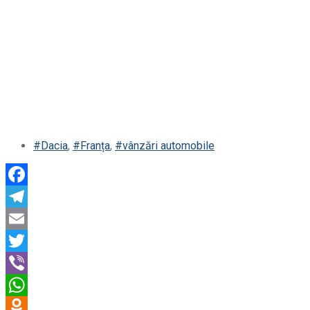
#Dacia
,
#Franța
,
#vânzări automobile
Facebook
Telegram
Email
Twitter
Viber
WhatsApp