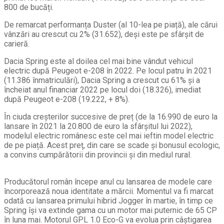
800 de bucăți.
De remarcat performanța Duster (al 10-lea pe piață), ale cărui
vânzări au crescut cu 2% (31.652), deși este pe sfârșit de
carieră.
Dacia Spring este al doilea cel mai bine vândut vehicul
electric după Peugeot e-208 în 2022. Pe locul patru în 2021
(11.386 înmatriculări), Dacia Spring a crescut cu 61% și a
încheiat anul financiar 2022 pe locul doi (18.326), imediat
după Peugeot e-208 (19.222, + 8%).
În ciuda creșterilor succesive de preț (de la 16.990 de euro la
lansare în 2021 la 20.800 de euro la sfârșitul lui 2022),
modelul electric românesc este cel mai ieftin model electric
de pe piață. Acest preț, din care se scade și bonusul ecologic,
a convins cumpărătorii din provincii și din mediul rural.
Producătorul român începe anul cu lansarea de modele care
încorporează noua identitate a mărcii. Momentul va fi marcat
odată cu lansarea primului hibrid Jogger în martie, în timp ce
Spring își va extinde gama cu un motor mai puternic de 65 CP
în luna mai. Motorul GPL 1.0 Eco-G va evolua prin câștigarea