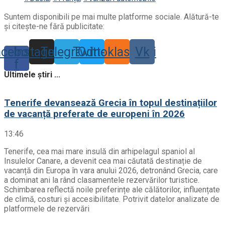
Suntem disponibili pe mai multe platforme sociale. Alătură-te
și citește-ne fără publicitate:
acebook-
Instagram
Telegram
Twitter
Odnoklassniki
Vk
f
Ultimele știri ...
Tenerife devansează Grecia în topul destinațiilor
de vacanță preferate de europeni în 2026
13:46
Tenerife, cea mai mare insulă din arhipelagul spaniol al
Insulelor Canare, a devenit cea mai căutată destinație de
vacanță din Europa în vara anului 2026, detronând Grecia, care
a dominat ani la rând clasamentele rezervărilor turistice.
Schimbarea reflectă noile preferințe ale călătorilor, influențate
de climă, costuri și accesibilitate. Potrivit datelor analizate de
platformele de rezervări