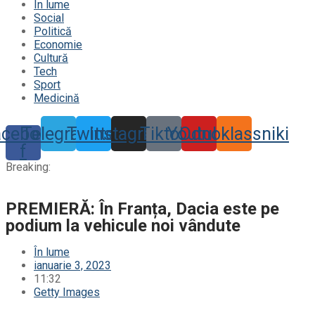
În lume
Social
Politică
Economie
Cultură
Tech
Sport
Medicină
acebook-
Telegram
Twitter
Instagram
Tiktok
Youtube
Odnoklassniki
f
Breaking:
PREMIERĂ: În Franța, Dacia este pe
podium la vehicule noi vândute
În lume
ianuarie 3, 2023
11:32
Getty Images