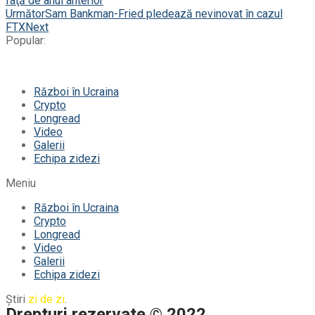
faţă de anul anterior
Următor
Sam Bankman-Fried pledează nevinovat în cazul
FTX
Next
Popular:
Război în Ucraina
Crypto
Longread
Video
Galerii
Echipa zidezi
Meniu
Război în Ucraina
Crypto
Longread
Video
Galerii
Echipa zidezi
Știri
zi de zi
.
Drepturi rezervate © 2022