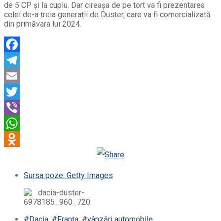
de 5 CP și la cuplu. Dar cireașa de pe tort va fi prezentarea
celei de-a treia generații de Duster, care va fi comercializată
din primăvara lui 2024.
Facebook
Telegram
Email
Twitter
Viber
WhatsApp
Odnoklassniki
Sursa poze: Getty Images
#Dacia
,
#Franța
,
#vânzări automobile