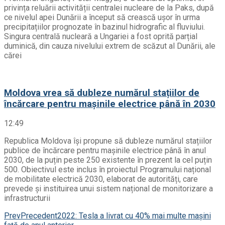
privința reluării activității centralei nucleare de la Paks, după
ce nivelul apei Dunării a început să crească ușor în urma
precipitațiilor prognozate în bazinul hidrografic al fluviului.
Singura centrală nucleară a Ungariei a fost oprită parțial
duminică, din cauza nivelului extrem de scăzut al Dunării, ale
cărei
Moldova vrea să dubleze numărul stațiilor de
încărcare pentru mașinile electrice până în 2030
12:49
Republica Moldova își propune să dubleze numărul stațiilor
publice de încărcare pentru mașinile electrice până în anul
2030, de la puțin peste 250 existente în prezent la cel puțin
500. Obiectivul este inclus în proiectul Programului național
de mobilitate electrică 2030, elaborat de autorități, care
prevede și instituirea unui sistem național de monitorizare a
infrastructurii
Prev
Precedent
2022: Tesla a livrat cu 40% mai multe mașini