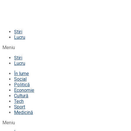
Știri
Lucru
Meniu
Știri
Lucru
În lume
Social
Politică
Economie
Cultură
Tech
Sport
Medicină
Meniu