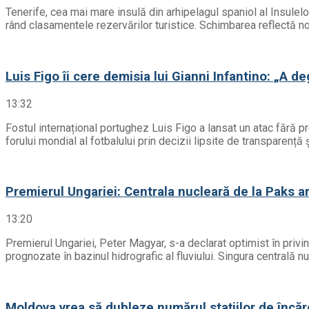
Tenerife, cea mai mare insulă din arhipelagul spaniol al Insulel
rând clasamentele rezervărilor turistice. Schimbarea reflectă noil
Luis Figo îi cere demisia lui Gianni Infantino: „A d
13:32
Fostul internațional portughez Luis Figo a lansat un atac fără 
forului mondial al fotbalului prin decizii lipsite de transparenț
Premierul Ungariei: Centrala nucleară de la Paks ar 
13:20
Premierul Ungariei, Peter Magyar, s-a declarat optimist în privinț
prognozate în bazinul hidrografic al fluviului. Singura centrală n
Moldova vrea să dubleze numărul stațiilor de încăr