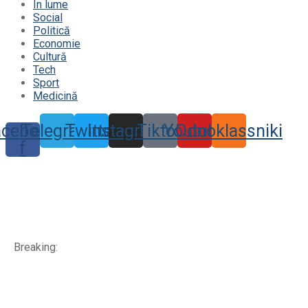
În lume
Social
Politică
Economie
Cultură
Tech
Sport
Medicină
acebook-
Telegram
Twitter
Instagram
Tiktok
Youtube
Odnoklassniki
f
Breaking: