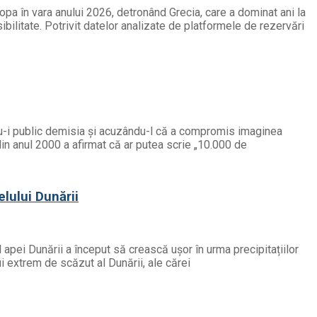
opa în vara anului 2026, detronând Grecia, care a dominat ani la
ibilitate. Potrivit datelor analizate de platformele de rezervări
ndu-i public demisia și acuzându-l că a compromis imaginea
din anul 2000 a afirmat că ar putea scrie „10.000 de
elului Dunării
l apei Dunării a început să crească ușor în urma precipitațiilor
ui extrem de scăzut al Dunării, ale cărei