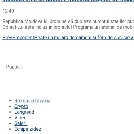
12:49
Republica Moldova își propune să dubleze numărul stațiilor publ
Obiectivul este inclus în proiectul Programului național de mobili
Prev
Precedent
Peste un miliard de oameni suferă de sărăcie acu
Popular:
Război în Ucraina
Crypto
Longread
Video
Galerii
Echipa zidezi