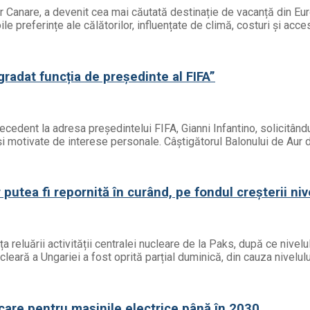
or Canare, a devenit cea mai căutată destinație de vacanță din Eur
e preferințe ale călătorilor, influențate de climă, costuri și acces
egradat funcția de președinte al FIFA”
precedent la adresa președintelui FIFA, Gianni Infantino, solicitâ
ă și motivate de interese personale. Câștigătorul Balonului de Aur 
putea fi repornită în curând, pe fondul creșterii niv
a reluării activității centralei nucleare de la Paks, după ce nivelu
ucleară a Ungariei a fost oprită parțial duminică, din cauza nivelul
care pentru mașinile electrice până în 2030