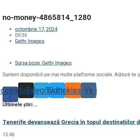
no-money-4865814_1280
octombrie 17, 2024
09:36
Getty Images
Sursa poze: Getty Images
Suntem disponibili pe mai multe platforme sociale. Alătură-te și
acebook-
Instagram
Telegram
Twitter
Odnoklassniki
Vk
f
Ultimele știri ...
Tenerife devansează Grecia în topul destinațiilor 
13:46