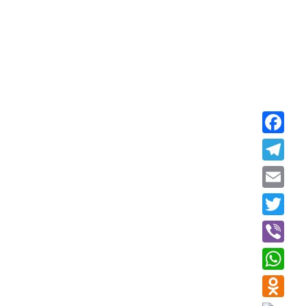
Faceboo
Telegra
Email
Twitter
Viber
WhatsAp