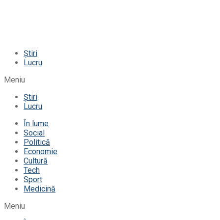
Știri
Lucru
Meniu
Știri
Lucru
În lume
Social
Politică
Economie
Cultură
Tech
Sport
Medicină
Meniu