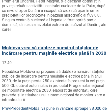
Premierul Ungariei, Peter Magyar, s-a declarat optimist în
privința reluării activității centralei nucleare de la Paks, după
ce nivelul apei Dunării a început să crească ușor în urma
precipitațiilor prognozate în bazinul hidrografic al fluviului.
Singura centrală nucleară a Ungariei a fost oprită parțial
duminică, din cauza nivelului extrem de scăzut al Dunării, ale
cărei
Moldova vrea să dubleze numărul stațiilor de
încărcare pentru mașinile electrice până în 2030
12:49
Republica Moldova își propune să dubleze numărul stațiilor
publice de încărcare pentru mașinile electrice până în anul
2030, de la puțin peste 250 existente în prezent la cel puțin
500. Obiectivul este inclus în proiectul Programului național
de mobilitate electrică 2030, elaborat de autorități, care
prevede și instituirea unui sistem național de monitorizare a
infrastructurii
Prev
Precedent
Moldsilva pune în vânzare aproape 38.000 de