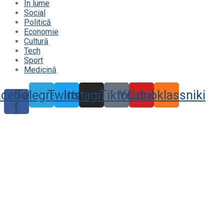
În lume
Social
Politică
Economie
Cultură
Tech
Sport
Medicină
acebook-
Telegram
Twitter
Instagram
Tiktok
Youtube
Odnoklassniki
f