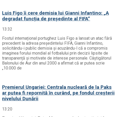
Luis Figo îi cere demisia lui Gianni Infantino: „A
degradat funcția de președinte al FIFA”
13:32
Fostul internațional portughez Luis Figo a lansat un atac fără
precedent la adresa președintelui FIFA, Gianni Infantino,
solicitându-i public demisia și acuzându-l că a compromis
imaginea forului mondial al fotbalului prin decizii lipsite de
transparență și motivate de interese personale. Câștigătorul
Balonului de Aur din anul 2000 a afirmat că ar putea scrie
„10.000 de
Premierul Ungariei: Centrala nucleară de la Paks
ar putea fi repornită în curând, pe fondul creșterii
nivelului Dunării
13:20