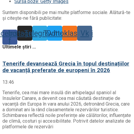
Sursa poze: Getty Images
Suntem disponibili pe mai multe platforme sociale. Alătură-te
și citește-ne fără publicitate:
acebook-
Instagram
Telegram
Twitter
Odnoklassniki
Vk
f
Ultimele știri ...
Tenerife devansează Grecia în topul destinațiilor
de vacanță preferate de europeni în 2026
13:46
Tenerife, cea mai mare insulă din arhipelagul spaniol al
Insulelor Canare, a devenit cea mai căutată destinație de
vacanță din Europa în vara anului 2026, detronând Grecia, care
a dominat ani la rând clasamentele rezervărilor turistice.
Schimbarea reflectă noile preferințe ale călătorilor, influențate
de climă, costuri și accesibilitate. Potrivit datelor analizate de
platformele de rezervări