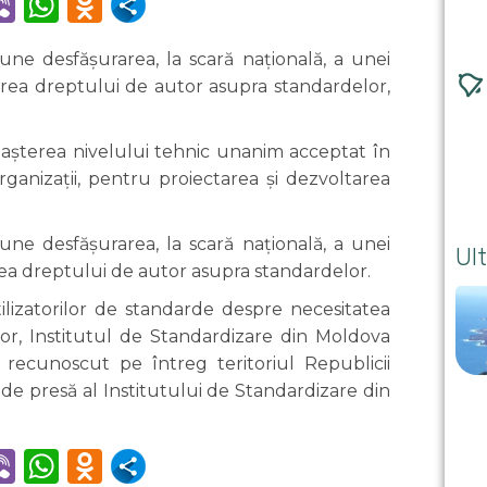
k
ram
il
witter
Viber
WhatsApp
Odnoklassniki
une desfășurarea, la scară națională, a unei
area dreptului de autor asupra standardelor,
așterea nivelului tehnic unanim acceptat în
rganizații, pentru proiectarea și dezvoltarea
une desfășurarea, la scară națională, a unei
Ult
rea dreptului de autor asupra standardelor.
lizatorilor de standarde despre necesitatea
or, Institutul de Standardizare din Moldova
 recunoscut pe întreg teritoriul Republicii
de presă al Institutului de Standardizare din
k
ram
il
witter
Viber
WhatsApp
Odnoklassniki