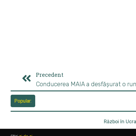
Precedent
Premierul Ungariei: Centrala nucleară de la Paks
Popular:
Război în Ucr