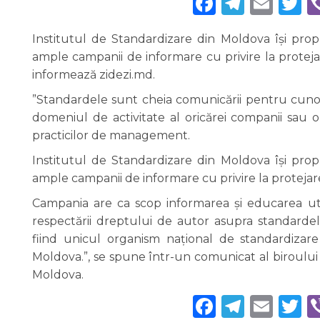
Faceboo
Teleg
Ema
T
Institutul de Standardizare din Moldova își prop
ample campanii de informare cu privire la protej
informează zidezi.md.
”Standardele sunt cheia comunicării pentru cuno
domeniul de activitate al oricărei companii sau o
practicilor de management.
Institutul de Standardizare din Moldova își prop
ample campanii de informare cu privire la proteja
Campania are ca scop informarea și educarea uti
respectării dreptului de autor asupra standardel
fiind unicul organism național de standardizare
Moldova.”, se spune într-un comunicat al biroului 
Moldova.
Faceboo
Teleg
Ema
T