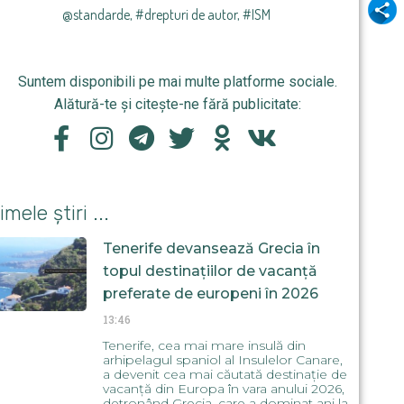
Odnok
@standarde
,
#drepturi de autor
,
#ISM
Suntem disponibili pe mai multe platforme sociale.
Alătură-te și citește-ne fără publicitate:
imele știri ...
Tenerife devansează Grecia în
topul destinațiilor de vacanță
preferate de europeni în 2026
13:46
Tenerife, cea mai mare insulă din
arhipelagul spaniol al Insulelor Canare,
a devenit cea mai căutată destinație de
vacanță din Europa în vara anului 2026,
detronând Grecia, care a dominat ani la