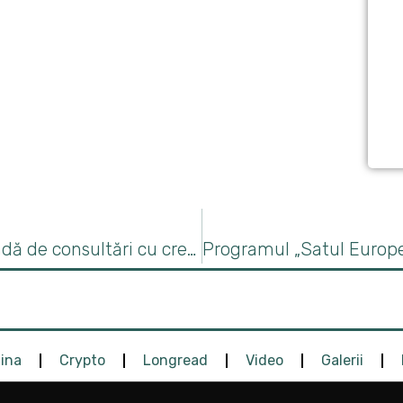
Conducerea MAIA a desfășurat o rundă de consultări cu crescătorii de bovine
 ar putea fi repornită în curând, pe fondul creșterii nivelului Dun
aina
Crypto
Longread
Video
Galerii