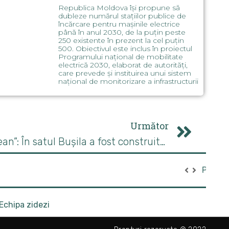
Republica Moldova își propune să
dubleze numărul stațiilor publice de
încărcare pentru mașinile electrice
până în anul 2030, de la puțin peste
250 existente în prezent la cel puțin
500. Obiectivul este inclus în proiectul
Programului național de mobilitate
electrică 2030, elaborat de autorități,
care prevede și instituirea unui sistem
național de monitorizare a infrastructurii
Următor
Programul „Satul European”: În satul Bușila a fost construită o centrală electrică fotovoltaică
ării
Echipa zidezi