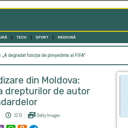
URĂ
TECH
SPORT
MEDICINĂ
o: „A degradat funcția de președinte al FIFA”
dizare din Moldova:
 drepturilor de autor
ndardelor
12:13
Getty Images