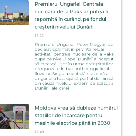
Premierul Ungariei: Centrala
nucleară de la Paks ar putea fi
repornită în curând, pe fondul
creșterii nivelului Dunării
13:20
Premierul Ungariei, Peter Magyar, s-a
declarat optimist în privința reluării
activității centralei nucleare de la Paks,
după ce nivelul apei Dunării a început
să crească ușor în urma precipitațiilor
prognozate în bazinul hidrografic al
fluviului. Singura centrală nucleară a
Ungariei a fost oprită parțial duminică,
din cauza nivelului extrem de scăzut al
Dunării, ale cărei
Moldova vrea să dubleze numărul
stațiilor de încărcare pentru
mașinile electrice până în 2030
12:49