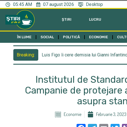
05:45 AM
07 august 2026
Desktop
ȘTIRI
LUCRU
ÎN LUME
SOCIAL
POLITICĂ
ECONOMIE
CULT
Luis Figo îi cere demisia lui Gianni Infantin
Breaking:
Institutul de Standar
Campanie de protejare a
asupra sta
Economie
Februarie 3, 2023