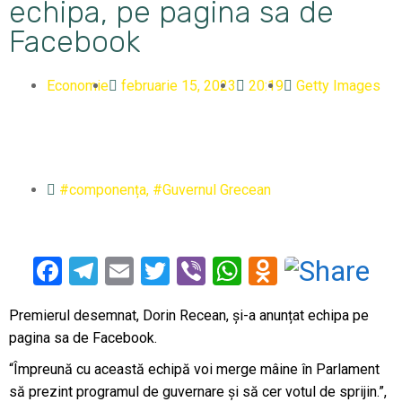
echipa, pe pagina sa de
Facebook
Economie
februarie 15, 2023
20:19
Getty Images
#componența
,
#Guvernul Grecean
Facebook
Telegram
Email
Twitter
Viber
WhatsApp
Odnoklass
Premierul desemnat, Dorin Recean, și-a anunțat echipa pe
pagina sa de Facebook.
“Împreună cu această echipă voi merge mâine în Parlament
să prezint programul de guvernare și să cer votul de sprijin.”,