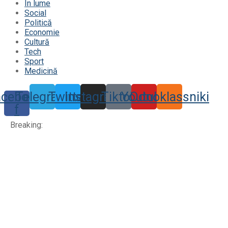
În lume
Social
Politică
Economie
Cultură
Tech
Sport
Medicină
acebook-
Telegram
Twitter
Instagram
Tiktok
Youtube
Odnoklassniki
f
Breaking: