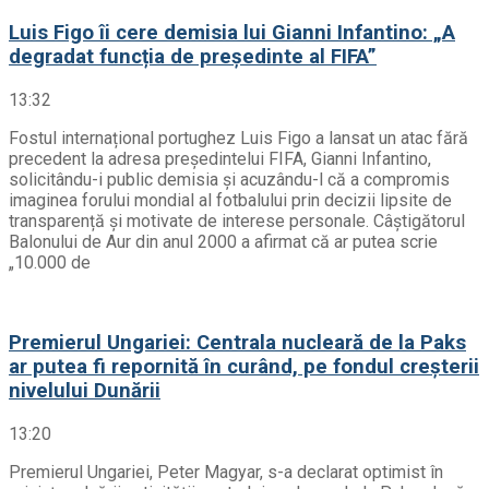
Luis Figo îi cere demisia lui Gianni Infantino: „A
degradat funcția de președinte al FIFA”
13:32
Fostul internațional portughez Luis Figo a lansat un atac fără
precedent la adresa președintelui FIFA, Gianni Infantino,
solicitându-i public demisia și acuzându-l că a compromis
imaginea forului mondial al fotbalului prin decizii lipsite de
transparență și motivate de interese personale. Câștigătorul
Balonului de Aur din anul 2000 a afirmat că ar putea scrie
„10.000 de
Premierul Ungariei: Centrala nucleară de la Paks
ar putea fi repornită în curând, pe fondul creșterii
nivelului Dunării
13:20
Premierul Ungariei, Peter Magyar, s-a declarat optimist în