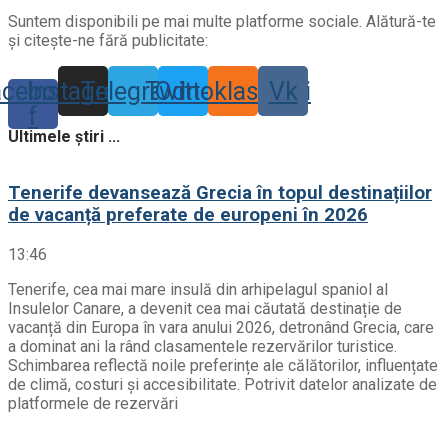
Suntem disponibili pe mai multe platforme sociale. Alătură-te
și citește-ne fără publicitate:
acebook-
Instagram
Telegram
Twitter
Odnoklassniki
Vk
f
Ultimele știri ...
Tenerife devansează Grecia în topul destinațiilor
de vacanță preferate de europeni în 2026
13:46
Tenerife, cea mai mare insulă din arhipelagul spaniol al
Insulelor Canare, a devenit cea mai căutată destinație de
vacanță din Europa în vara anului 2026, detronând Grecia, care
a dominat ani la rând clasamentele rezervărilor turistice.
Schimbarea reflectă noile preferințe ale călătorilor, influențate
de climă, costuri și accesibilitate. Potrivit datelor analizate de
platformele de rezervări