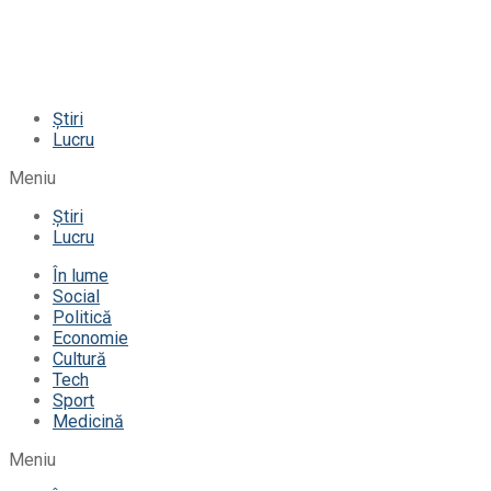
Știri
Lucru
Meniu
Știri
Lucru
În lume
Social
Politică
Economie
Cultură
Tech
Sport
Medicină
Meniu