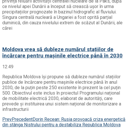
privința reluării activității centralei nucleare de la Paks, după
ce nivelul apei Dunării a început să crească ușor în urma
precipitațiilor prognozate în bazinul hidrografic al fluviului.
Singura centrală nucleară a Ungariei a fost oprită parțial
duminică, din cauza nivelului extrem de scăzut al Dunării, ale
cărei
Moldova vrea să dubleze numărul stațiilor de
încărcare pentru mașinile electrice până în 2030
12:49
Republica Moldova își propune să dubleze numărul stațiilor
publice de încărcare pentru mașinile electrice până în anul
2030, de la puțin peste 250 existente în prezent la cel puțin
500. Obiectivul este inclus în proiectul Programului național
de mobilitate electrică 2030, elaborat de autorități, care
prevede și instituirea unui sistem național de monitorizare a
infrastructurii
Prev
Precedent
Dorin Recean: Rusia provoacă criza energetică
din stânga Nistrului pentru a destabiliza Republica Moldova