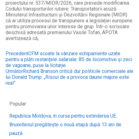
proiectului nr. 537/MIDR/2026, care prevede modificarea
Codului transporturilor rutiere. Transportatorii acuză
Ministerul Infrastructurii și Dezvoltării Regionale (MIDR)
că ar utiliza procesul de transpunere a legislației europene
pentru promovarea unor interese de grup. Într-o scrisoare
deschisă adresată premierului Vasile Tofan, APOTA
avertizează că,
Precedent
CFM scoate la vânzare echipamente uzate
pentru a plăti restanțele salariale: 85 de locomotive și zeci
de vagoane, puse la licitație
Următor
Richard Branson critică dur politicile comerciale ale
lui Donald Trump: „Riscul de a provoca daune majore este
real”
Popular:
Republica Moldova, în cursa pentru extinderea UE:
Bruxellesul pregătește o nouă etapă după 13 ani de
pauză