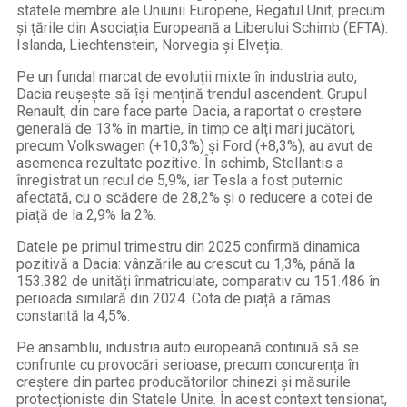
statele membre ale Uniunii Europene, Regatul Unit, precum
și țările din Asociația Europeană a Liberului Schimb (EFTA):
Islanda, Liechtenstein, Norvegia și Elveția.
Pe un fundal marcat de evoluții mixte în industria auto,
Dacia reușește să își mențină trendul ascendent. Grupul
Renault, din care face parte Dacia, a raportat o creștere
generală de 13% în martie, în timp ce alți mari jucători,
precum Volkswagen (+10,3%) și Ford (+8,3%), au avut de
asemenea rezultate pozitive. În schimb, Stellantis a
înregistrat un recul de 5,9%, iar Tesla a fost puternic
afectată, cu o scădere de 28,2% și o reducere a cotei de
piață de la 2,9% la 2%.
Datele pe primul trimestru din 2025 confirmă dinamica
pozitivă a Dacia: vânzările au crescut cu 1,3%, până la
153.382 de unități înmatriculate, comparativ cu 151.486 în
perioada similară din 2024. Cota de piață a rămas
constantă la 4,5%.
Pe ansamblu, industria auto europeană continuă să se
confrunte cu provocări serioase, precum concurența în
creștere din partea producătorilor chinezi și măsurile
protecționiste din Statele Unite. În acest context tensionat,