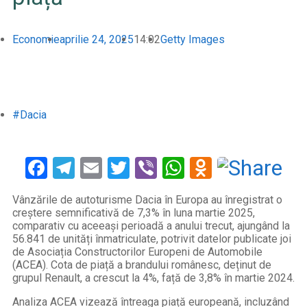
Economie
aprilie 24, 2025
14:02
Getty Images
#Dacia
Facebook
Telegram
Email
Twitter
Viber
WhatsApp
Odnoklass
Vânzările de autoturisme Dacia în Europa au înregistrat o
creștere semnificativă de 7,3% în luna martie 2025,
comparativ cu aceeași perioadă a anului trecut, ajungând la
56.841 de unități înmatriculate, potrivit datelor publicate joi
de Asociația Constructorilor Europeni de Automobile
(ACEA). Cota de piață a brandului românesc, deținut de
grupul Renault, a crescut la 4%, față de 3,8% în martie 2024.
Analiza ACEA vizează întreaga piață europeană, incluzând