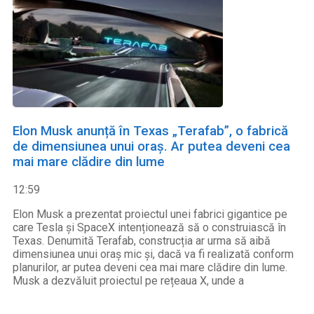
Elon Musk anunță în Texas „Terafab”, o fabrică
de dimensiunea unui oraș. Ar putea deveni cea
mai mare clădire din lume
12:59
Elon Musk a prezentat proiectul unei fabrici gigantice pe
care Tesla și SpaceX intenționează să o construiască în
Texas. Denumită Terafab, construcția ar urma să aibă
dimensiunea unui oraș mic și, dacă va fi realizată conform
planurilor, ar putea deveni cea mai mare clădire din lume.
Musk a dezvăluit proiectul pe rețeaua X, unde a