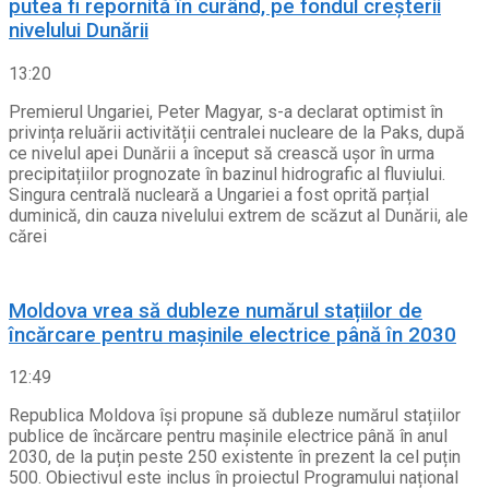
putea fi repornită în curând, pe fondul creșterii
nivelului Dunării
13:20
Premierul Ungariei, Peter Magyar, s-a declarat optimist în
privința reluării activității centralei nucleare de la Paks, după
ce nivelul apei Dunării a început să crească ușor în urma
precipitațiilor prognozate în bazinul hidrografic al fluviului.
Singura centrală nucleară a Ungariei a fost oprită parțial
duminică, din cauza nivelului extrem de scăzut al Dunării, ale
cărei
Moldova vrea să dubleze numărul stațiilor de
încărcare pentru mașinile electrice până în 2030
12:49
Republica Moldova își propune să dubleze numărul stațiilor
publice de încărcare pentru mașinile electrice până în anul
2030, de la puțin peste 250 existente în prezent la cel puțin
500. Obiectivul este inclus în proiectul Programului național