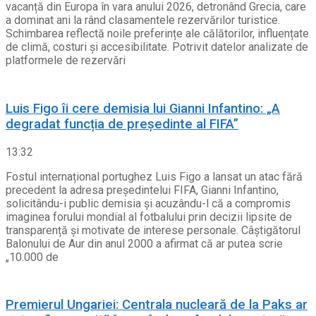
vacanță din Europa în vara anului 2026, detronând Grecia, care
a dominat ani la rând clasamentele rezervărilor turistice.
Schimbarea reflectă noile preferințe ale călătorilor, influențate
de climă, costuri și accesibilitate. Potrivit datelor analizate de
platformele de rezervări
Luis Figo îi cere demisia lui Gianni Infantino: „A
degradat funcția de președinte al FIFA”
13:32
Fostul internațional portughez Luis Figo a lansat un atac fără
precedent la adresa președintelui FIFA, Gianni Infantino,
solicitându-i public demisia și acuzându-l că a compromis
imaginea forului mondial al fotbalului prin decizii lipsite de
transparență și motivate de interese personale. Câștigătorul
Balonului de Aur din anul 2000 a afirmat că ar putea scrie
„10.000 de
Premierul Ungariei: Centrala nucleară de la Paks ar