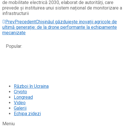
de mobilitate electrică 2030, elaborat de autorități, care
prevede și instituirea unui sistem național de monitorizare a
infrastructurii
Prev
Precedent
Chișinăul găzduiește inovații agricole de
ultimă generație: de la drone performante la echipamente
mecanizate
Popular:
Război în Ucraina
Crypto
Longread
Video
Galerii
Echipa zidezi
Meniu