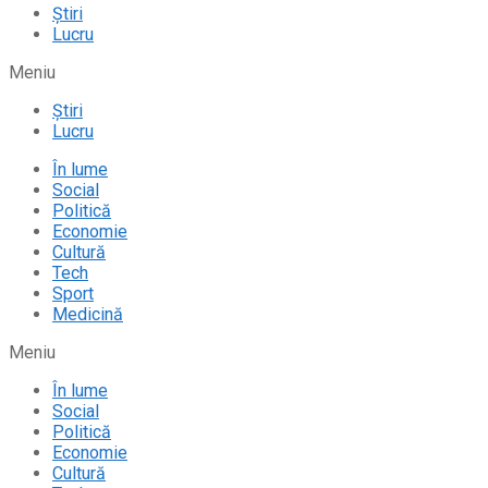
Știri
Lucru
Meniu
Știri
Lucru
În lume
Social
Politică
Economie
Cultură
Tech
Sport
Medicină
Meniu
În lume
Social
Politică
Economie
Cultură