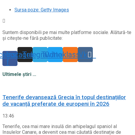
Sursa poze: Getty Images
Suntem disponibili pe mai multe platforme sociale. Alătură-te
și citește-ne fără publicitate:
cebook-
Instagram
Telegram
Twitter
Odnoklassniki
Vk
f
Ultimele știri ...
Tenerife devansează Grecia în topul destinațiilor
de vacanță preferate de europeni în 2026
13:46
Tenerife, cea mai mare insulă din arhipelagul spaniol al
Insulelor Canare, a devenit cea mai căutată destinație de