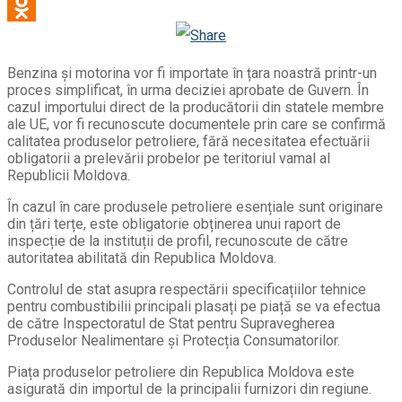
WhatsApp
Odnoklassniki
Benzina și motorina vor fi importate în țara noastră printr-un
proces simplificat, în urma deciziei aprobate de Guvern. În
cazul importului direct de la producătorii din statele membre
ale UE, vor fi recunoscute documentele prin care se confirmă
calitatea produselor petroliere, fără necesitatea efectuării
obligatorii a prelevării probelor pe teritoriul vamal al
Republicii Moldova.
În cazul în care produsele petroliere esențiale sunt originare
din țări terțe, este obligatorie obținerea unui raport de
inspecție de la instituții de profil, recunoscute de către
autoritatea abilitată din Republica Moldova.
Controlul de stat asupra respectării specificațiilor tehnice
pentru combustibilii principali plasați pe piață se va efectua
de către Inspectoratul de Stat pentru Supravegherea
Produselor Nealimentare şi Protecția Consumatorilor.
Piața produselor petroliere din Republica Moldova este
asigurată din importul de la principalii furnizori din regiune.