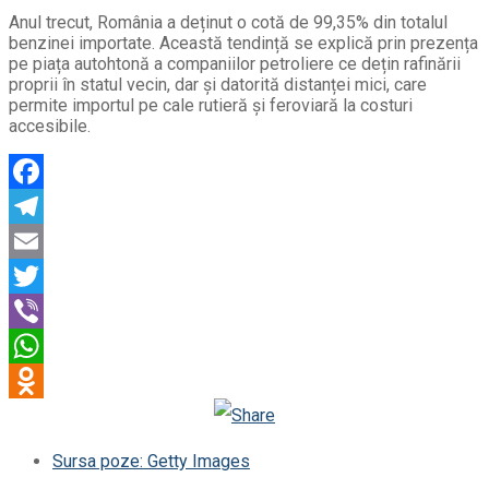
Anul trecut, România a deținut o cotă de 99,35% din totalul
benzinei importate. Această tendință se explică prin prezența
pe piața autohtonă a companiilor petroliere ce dețin rafinării
proprii în statul vecin, dar și datorită distanței mici, care
permite importul pe cale rutieră și feroviară la costuri
accesibile.
Facebook
Telegram
Email
Twitter
Viber
WhatsApp
Odnoklassniki
Sursa poze: Getty Images