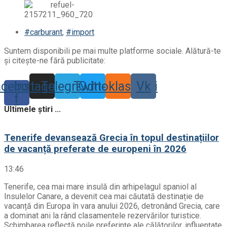
#carburant
,
#import
Suntem disponibili pe mai multe platforme sociale. Alătură-te
și citește-ne fără publicitate:
acebook-
Instagram
Telegram
Twitter
Odnoklassniki
Vk
f
Ultimele știri ...
Tenerife devansează Grecia în topul destinațiilor
de vacanță preferate de europeni în 2026
13:46
Tenerife, cea mai mare insulă din arhipelagul spaniol al
Insulelor Canare, a devenit cea mai căutată destinație de
vacanță din Europa în vara anului 2026, detronând Grecia, care
a dominat ani la rând clasamentele rezervărilor turistice.
Schimbarea reflectă noile preferințe ale călătorilor, influențate