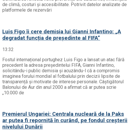
de climă, costuri și accesibilitate. Potrivit datelor analizate de
platformele de rezervări
Luis Figo îi cere demisia lui Gianni Infantino: „A
degradat funcția de președinte al FIFA”
13:32
Fostul internațional portughez Luis Figo a lansat un atac fără
precedent la adresa președintelui FIFA, Gianni Infantino,
solicitându-i public demisia și acuzându-l că a compromis
imaginea forului mondial al fotbalului prin decizii lipsite de
transparență și motivate de interese personale. Câștigătorul
Balonului de Aur din anul 2000 a afirmat că ar putea scrie
„10.000 de
Premierul Ungariei: Centrala nucleară de la Paks
ar putea fi repornită în curând, pe fondul creșterii
nivelului Dunării