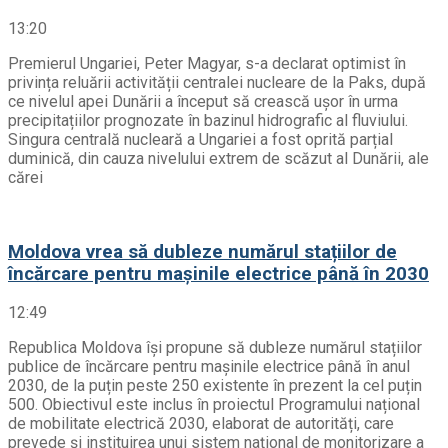
13:20
Premierul Ungariei, Peter Magyar, s-a declarat optimist în
privința reluării activității centralei nucleare de la Paks, după
ce nivelul apei Dunării a început să crească ușor în urma
precipitațiilor prognozate în bazinul hidrografic al fluviului.
Singura centrală nucleară a Ungariei a fost oprită parțial
duminică, din cauza nivelului extrem de scăzut al Dunării, ale
cărei
Moldova vrea să dubleze numărul stațiilor de
încărcare pentru mașinile electrice până în 2030
12:49
Republica Moldova își propune să dubleze numărul stațiilor
publice de încărcare pentru mașinile electrice până în anul
2030, de la puțin peste 250 existente în prezent la cel puțin
500. Obiectivul este inclus în proiectul Programului național
de mobilitate electrică 2030, elaborat de autorități, care
prevede și instituirea unui sistem național de monitorizare a