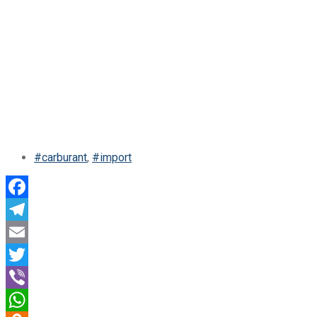
#carburant
,
#import
Facebook
Telegram
Email
Twitter
Viber