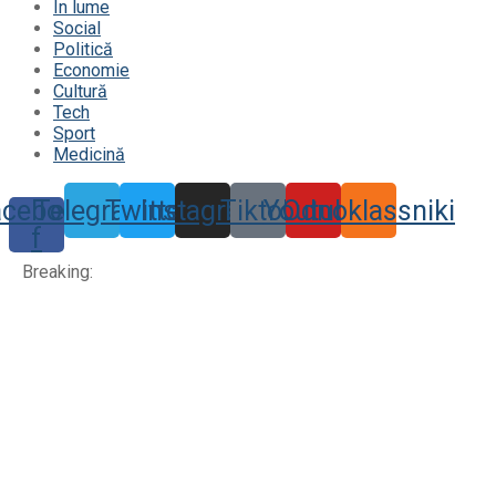
În lume
Social
Politică
Economie
Cultură
Tech
Sport
Medicină
acebook-
Telegram
Twitter
Instagram
Tiktok
Youtube
Odnoklassniki
f
Breaking: