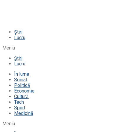
Știri
Lucru
Meniu
Știri
Lucru
În lume
Social
Politică
Economie
Cultură
Tech
Sport
Medicină
Meniu