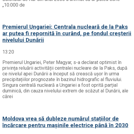
„10.000 de
Premierul Ungariei: Centrala nucleară de la Paks
ar putea fi repornită în curând, pe fondul creșterii
nivelului Dunării
13:20
Premierul Ungariei, Peter Magyar, s-a declarat optimist în
privința reluării activității centralei nucleare de la Paks, după
ce nivelul apei Dunării a început să crească ușor în urma
precipitațiilor prognozate în bazinul hidrografic al fluviului.
Singura centrală nucleară a Ungariei a fost oprită parțial
duminică, din cauza nivelului extrem de scăzut al Dunării, ale
cărei
Moldova vrea să dubleze numărul stațiilor de
încărcare pentru mașinile electrice până în 2030