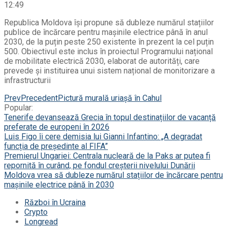
12:49
Republica Moldova își propune să dubleze numărul stațiilor
publice de încărcare pentru mașinile electrice până în anul
2030, de la puțin peste 250 existente în prezent la cel puțin
500. Obiectivul este inclus în proiectul Programului național
de mobilitate electrică 2030, elaborat de autorități, care
prevede și instituirea unui sistem național de monitorizare a
infrastructurii
Prev
Precedent
Pictură murală uriașă în Cahul
Popular:
Tenerife devansează Grecia în topul destinațiilor de vacanță
preferate de europeni în 2026
Luis Figo îi cere demisia lui Gianni Infantino: „A degradat
funcția de președinte al FIFA”
Premierul Ungariei: Centrala nucleară de la Paks ar putea fi
repornită în curând, pe fondul creșterii nivelului Dunării
Moldova vrea să dubleze numărul stațiilor de încărcare pentru
mașinile electrice până în 2030
Război în Ucraina
Crypto
Longread