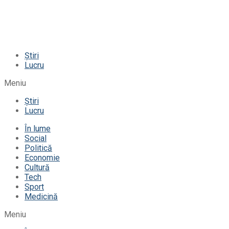
Știri
Lucru
Meniu
Știri
Lucru
În lume
Social
Politică
Economie
Cultură
Tech
Sport
Medicină
Meniu