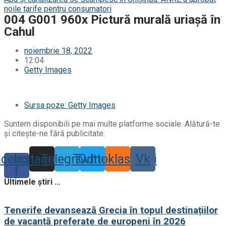
noile tarife pentru consumatori
004 G001 960x Pictură murală uriașă în
Cahul
noiembrie 18, 2022
12:04
Getty Images
Sursa poze: Getty Images
Suntem disponibili pe mai multe platforme sociale. Alătură-te
și citește-ne fără publicitate:
acebook-
Instagram
Telegram
Twitter
Odnoklassniki
Vk
f
Ultimele știri ...
Tenerife devansează Grecia în topul destinațiilor
de vacanță preferate de europeni în 2026