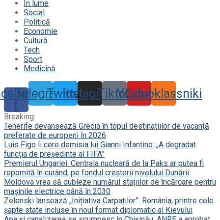
În lume
Social
Politică
Economie
Cultură
Tech
Sport
Medicină
acebook-
Telegram
Twitter
Instagram
Tiktok
Youtube
Odnoklassniki
f
Breaking:
Tenerife devansează Grecia în topul destinațiilor de vacanță
preferate de europeni în 2026
Luis Figo îi cere demisia lui Gianni Infantino: „A degradat
funcția de președinte al FIFA”
Premierul Ungariei: Centrala nucleară de la Paks ar putea fi
repornită în curând, pe fondul creșterii nivelului Dunării
Moldova vrea să dubleze numărul stațiilor de încărcare pentru
mașinile electrice până în 2030
Zelenski lansează „Inițiativa Carpaților”. România, printre cele
șapte state incluse în noul format diplomatic al Kievului
Apa și canalizarea se scumpesc în Chișinău. ANRE a aprobat