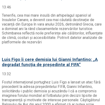
13:46
Tenerife, cea mai mare insulă din arhipelagul spaniol al
Insulelor Canare, a devenit cea mai căutată destinație de
vacanță din Europa în vara anului 2026, detronând Grecia, care
a dominat ani la rând clasamentele rezervărilor turistice.
Schimbarea reflectă noile preferințe ale călătorilor, influențate
de climă, costuri și accesibilitate. Potrivit datelor analizate de
platformele de rezervări
Luis Figo îi cere demisia lui Gianni Infantino: „A
degradat funcția de președinte al FIFA”
13:32
Fostul internațional portughez Luis Figo a lansat un atac fără
precedent la adresa președintelui FIFA, Gianni Infantino,
solicitându-i public demisia și acuzându-l că a compromis
imaginea forului mondial al fotbalului prin decizii lipsite de
transparență și motivate de interese personale. Câștigătorul
Balonului de Aur din anul 2000 a afirmat că ar putea scrie