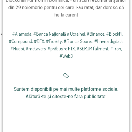
#Alameda
,
#Banca Națională a Ucrainei
,
#Binance
,
#BlockFi
,
#Compound
,
#DEX
,
#Fidelity
,
#Francis Suarez
,
#hrivna digitală
,
#Huobi
,
#metavers
,
#prăbușire FTX
,
#SERUM faliment
,
#Tron
,
#Web3
Suntem disponibili pe mai multe platforme sociale.
Alătură-te și citește-ne fără publicitate: