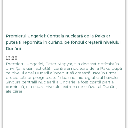
Premierul Ungariei: Centrala nucleară de la Paks ar
putea fi repornită în curând, pe fondul creșterii nivelului
Dunării
13:20
Premierul Ungariei, Peter Magyar, s-a declarat optimist în
privința reluării activității centralei nucleare de la Paks, după
ce nivelul apei Dunării a început să crească ușor în urma
precipitațiilor prognozate în bazinul hidrografic al fluviului.
Singura centrală nucleară a Ungariei a fost oprită parțial
duminică, din cauza nivelului extrem de scăzut al Dunării,
ale cărei