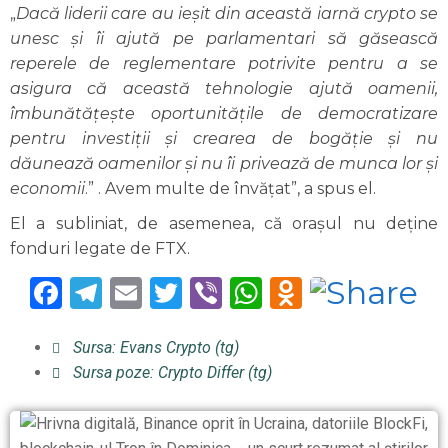
„
Dacă liderii care au ieșit din această iarnă crypto se
unesc și îi ajută pe parlamentari să găsească
reperele de reglementare potrivite pentru a se
asigura că această tehnologie ajută oamenii,
îmbunătățește oportunitățile de democratizare
pentru investiții și crearea de bogăție și nu
dăunează oamenilor și nu îi privează de munca lor și
economii
.” . Avem multe de învățat”, a spus el.
El a subliniat, de asemenea, că orașul nu deține
fonduri legate de FTX.
Facebook
Telegram
Email
Twitter
Viber
WhatsApp
Odnoklas
Sursa: Evans Crypto (tg)
Sursa poze: Crypto Differ (tg)