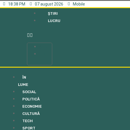
18:38 PM
07 august 2026
Mobile
ȘTIRI
LUCRU
ȘTIRI
LUCRU
ÎN
LUME
SOCIAL
POLITICĂ
ECONOMIE
CULTURĂ
TECH
SPORT