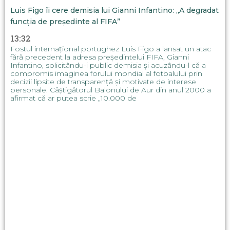
Luis Figo îi cere demisia lui Gianni Infantino: „A degradat
funcția de președinte al FIFA”
13:32
Fostul internațional portughez Luis Figo a lansat un atac
fără precedent la adresa președintelui FIFA, Gianni
Infantino, solicitându-i public demisia și acuzându-l că a
compromis imaginea forului mondial al fotbalului prin
decizii lipsite de transparență și motivate de interese
personale. Câștigătorul Balonului de Aur din anul 2000 a
afirmat că ar putea scrie „10.000 de