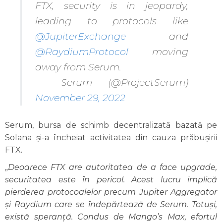
FTX, security is in jeopardy,
leading to protocols like
@JupiterExchange
and
@RaydiumProtocol
moving
away from Serum.
— Serum (@ProjectSerum)
November 29, 2022
Serum, bursa de schimb decentralizată bazată pe
Solana și-a încheiat activitatea din cauza prăbușirii
FTX.
„
Deoarece FTX are autoritatea de a face upgrade,
securitatea este în pericol. Acest lucru implică
pierderea protocoalelor precum Jupiter Aggregator
și Raydium care se îndepărtează de Serum. Totuși,
există speranță. Condus de Mango’s Max, efortul