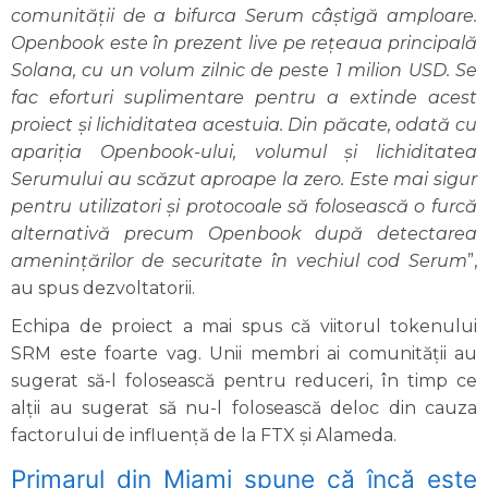
comunității de a bifurca Serum câștigă amploare.
Openbook este în prezent live pe rețeaua principală
Solana, cu un volum zilnic de peste 1 milion USD. Se
fac eforturi suplimentare pentru a extinde acest
proiect și lichiditatea acestuia. Din păcate, odată cu
apariția Openbook-ului, volumul și lichiditatea
Serumului au scăzut aproape la zero. Este mai sigur
pentru utilizatori și protocoale să folosească o furcă
alternativă precum Openbook după detectarea
amenințărilor de securitate în vechiul cod Serum
”,
au spus dezvoltatorii.
Echipa de proiect a mai spus că viitorul tokenului
SRM este foarte vag. Unii membri ai comunității au
sugerat să-l folosească pentru reduceri, în timp ce
alții au sugerat să nu-l folosească deloc din cauza
factorului de influență de la FTX și Alameda.
Primarul din Miami spune că încă este