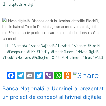
Crypto Differ (tg)
#Alameda
,
#Banca Națională A Ucrainei
,
#Binance
,
#BlockFi
,
#Compound
,
#DEX
,
#Fidelity
,
#Francis Suarez
,
#hrivna Digitală
,
#Huobi
,
#metavers
,
#prăbușire FTX
,
#SERUM Faliment
,
#Tron
,
#Web3
Facebook
Telegram
Email
Twitter
Viber
WhatsApp
Odnoklas
Banca Națională a Ucrainei a prezentat
un proiect de concept al hrivnei digitale