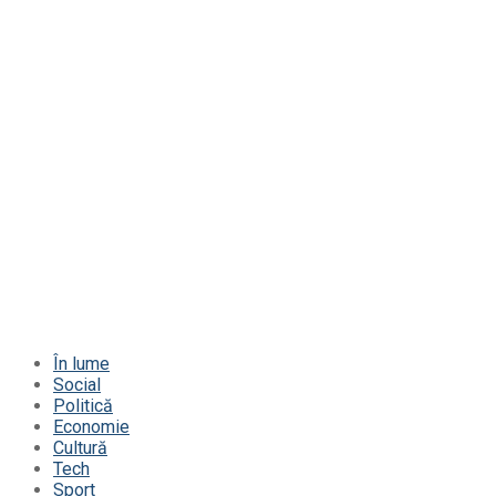
În lume
Social
Politică
Economie
Cultură
Tech
Sport