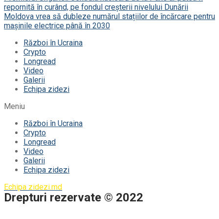
repornită în curând, pe fondul creșterii nivelului Dunării
Moldova vrea să dubleze numărul stațiilor de încărcare pentru
mașinile electrice până în 2030
Război în Ucraina
Crypto
Longread
Video
Galerii
Echipa zidezi
Meniu
Război în Ucraina
Crypto
Longread
Video
Galerii
Echipa zidezi
Echipa zidezi.md
Drepturi rezervate © 2022