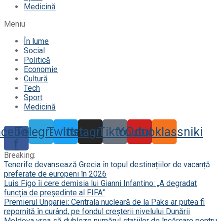
Medicină
Meniu
În lume
Social
Politică
Economie
Cultură
Tech
Sport
Medicină
acebook-
Telegram
Twitter
Instagram
Tiktok
Youtube
Odnoklassniki
f
Breaking:
Tenerife devansează Grecia în topul destinațiilor de vacanță
preferate de europeni în 2026
Luis Figo îi cere demisia lui Gianni Infantino: „A degradat
funcția de președinte al FIFA”
Premierul Ungariei: Centrala nucleară de la Paks ar putea fi
repornită în curând, pe fondul creșterii nivelului Dunării
Moldova vrea să dubleze numărul stațiilor de încărcare pentru