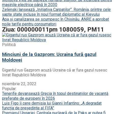
mașinile electrice până în 2030
Zelenski lansează „Inițiativa Carpaților”. România, printre cele
șapte state incluse în noul format diplomatic al Kievului
Apa și canalizarea se scumpesc în Chișinău. ANRE a aprobat
noile tarife pentru consumatori
Ziua: 000000011pm 1080059, PM11
Politică
Minciuni de la Gazprom: Ucraina fură gazul
Moldovei
Gigantul rus Gazprom acuză Ucraina că ar fura gazul rusesc
livrat Republicii Moldova
noiembrie 22, 2022
Popular:
Tenerife devansează Grecia în topul destinațiilor de vacanță
preferate de europeni în 2026
Luis Figo îi cere demisia lui Gianni Infantino: „A degradat
funcția de președinte al FIFA”
Premierul Ungariei: Centrala nucleară de la Paks ar putea fi